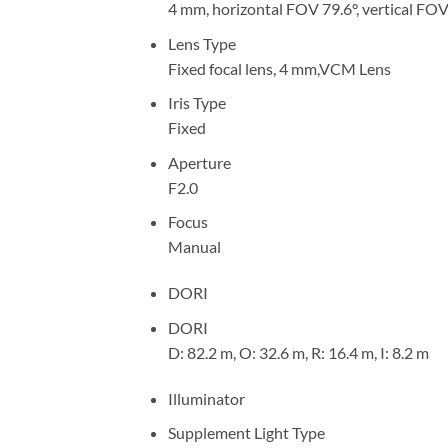
4 mm, horizontal FOV 79.6°, vertical FOV
Lens Type
Fixed focal lens, 4 mm,VCM Lens
Iris Type
Fixed
Aperture
F2.0
Focus
Manual
DORI
DORI
D: 82.2 m, O: 32.6 m, R: 16.4 m, I: 8.2 m
Illuminator
Supplement Light Type