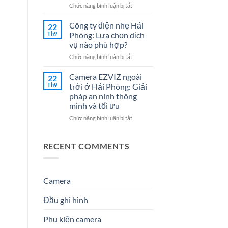
Cho
7
ở
Chức năng bình luận bị tắt
Doanh
Dịch
Đại
Nghiệp
Vụ
lý
Công ty điện nhẹ Hải
22
Năm
Hệ
Camera
Th9
Phòng: Lựa chọn dịch
2026
Thống
tại
vụ nào phù hợp?
Điện
Hải
Nhẹ
ở
Chức năng bình luận bị tắt
Phòng
Uy
Công
–
Tín
ty
Giải
Camera EZVIZ ngoài
22
Cho
điện
Pháp
Th9
trời ở Hải Phòng: Giải
Doanh
nhẹ
An
pháp an ninh thông
Nghiệp
Hải
Ninh
minh và tối ưu
&
Phòng:
Hiệu
Gia
Lựa
Quả
ở
Chức năng bình luận bị tắt
Đình
chọn
&
Camera
dịch
Đáng
EZVIZ
vụ
Tin
ngoài
RECENT COMMENTS
nào
Cậy
trời
phù
Số
ở
hợp?
1
Hải
Phòng:
Camera
Giải
pháp
Đầu ghi hình
an
ninh
Phụ kiện camera
thông