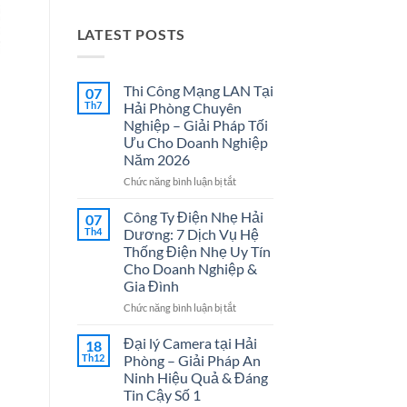
LATEST POSTS
Thi Công Mạng LAN Tại
07
Th7
Hải Phòng Chuyên
Nghiệp – Giải Pháp Tối
Ưu Cho Doanh Nghiệp
Năm 2026
ở
Chức năng bình luận bị tắt
Thi
Công
Công Ty Điện Nhẹ Hải
07
Mạng
Th4
Dương: 7 Dịch Vụ Hệ
LAN
Thống Điện Nhẹ Uy Tín
Tại
Cho Doanh Nghiệp &
Hải
Gia Đình
Phòng
Chuyên
ở
Chức năng bình luận bị tắt
Nghiệp
Công
–
Ty
Đại lý Camera tại Hải
18
Giải
Điện
Th12
Phòng – Giải Pháp An
Pháp
Nhẹ
Ninh Hiệu Quả & Đáng
Tối
Hải
Tin Cậy Số 1
Ưu
Dương: