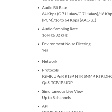
Audio Bit Rate
64 Kbps (G.711ulaw/G.711alaw)/16 Kbps
(PCM)/16 to 64 Kbps (AAC-LC)
Audio Sampling Rate
16 kHz/32 kHz
Environment Noise Filtering
Yes
Network
Protocols
IGMP, UPnP, RTSP, NTP, SNMP, RTP, DHCP
QoS, TCP/IP, UDP
Simultaneous Live View
Up to 8 channels
API