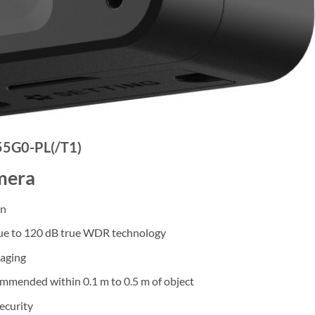
5G0-PL(/T1)
mera
on
 due to 120 dB true WDR technology
maging
commended within 0.1 m to 0.5 m of object
ecurity