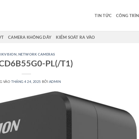
TIN TỨC
CÔNG TRÌN
VT
CAMERA KHÔNG DÂY
KIỂM SOÁT RA VÀO
IKVISION
,
NETWORK CAMERAS
CD6B55G0-PL(/T1)
G VÀO
THÁNG 4 24, 2025
BỞI
ADMIN