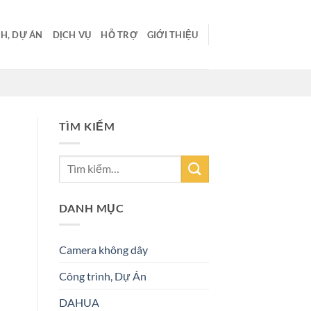
H, DỰ ÁN
DỊCH VỤ
HỖ TRỢ
GIỚI THIỆU
TÌM KIẾM
DANH MỤC
Camera không dây
Công trình, Dự Án
DAHUA