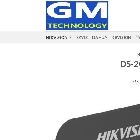
Bỏ
qua
nội
dung
HIKVISION
EZVIZ
DAHUA
KBVISION
T
H
DS-2
ĐĂN