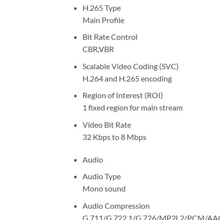
H.265 Type
Main Profile
Bit Rate Control
CBR,VBR
Scalable Video Coding (SVC)
H.264 and H.265 encoding
Region of Interest (ROI)
1 fixed region for main stream
Video Bit Rate
32 Kbps to 8 Mbps
Audio
Audio Type
Mono sound
Audio Compression
G.711/G.722.1/G.726/MP2L2/PCM/AA