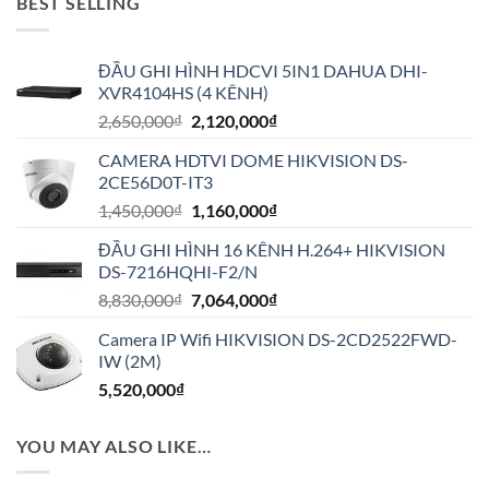
BEST SELLING
ĐẦU GHI HÌNH HDCVI 5IN1 DAHUA DHI-
XVR4104HS (4 KÊNH)
Giá
Giá
2,650,000
₫
2,120,000
₫
gốc
hiện
CAMERA HDTVI DOME HIKVISION DS-
là:
tại
2CE56D0T-IT3
2,650,000₫.
là:
Giá
Giá
1,450,000
₫
1,160,000
₫
2,120,000₫.
gốc
hiện
ĐẦU GHI HÌNH 16 KÊNH H.264+ HIKVISION
là:
tại
DS-7216HQHI-F2/N
1,450,000₫.
là:
Giá
Giá
8,830,000
₫
7,064,000
₫
1,160,000₫.
gốc
hiện
Camera IP Wifi HIKVISION DS-2CD2522FWD-
là:
tại
IW (2M)
8,830,000₫.
là:
5,520,000
₫
7,064,000₫.
YOU MAY ALSO LIKE…