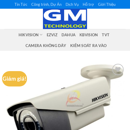
Bỏ
Tin Tức
Công trình, Dự Án
Dịch Vụ
Hỗ trợ
Giới Thiệu
qua
nội
dung
HIKVISION
EZVIZ
DAHUA
KBVISION
TVT
CAMERA KHÔNG DÂY
KIỂM SOÁT RA VÀO
Giảm giá!
Add to
wishlist