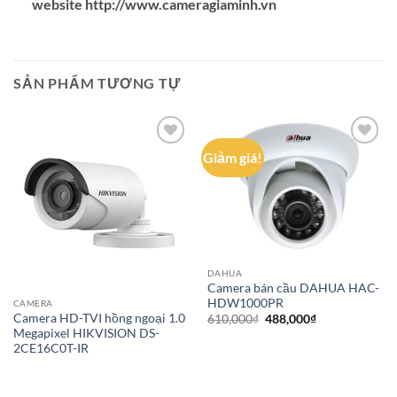
website http://www.cameragiaminh.vn
SẢN PHẨM TƯƠNG TỰ
Giảm giá!
Add to
Add to
wishlist
wishlist
DAHUA
Camera bán cầu DAHUA HAC-
HDW1000PR
CAMERA
Camera HD-TVI hồng ngoại 1.0
Giá
Giá
610,000
₫
488,000
₫
gốc
hiện
Megapixel HIKVISION DS-
là:
tại
2CE16C0T-IR
610,000₫.
là:
488,000₫.