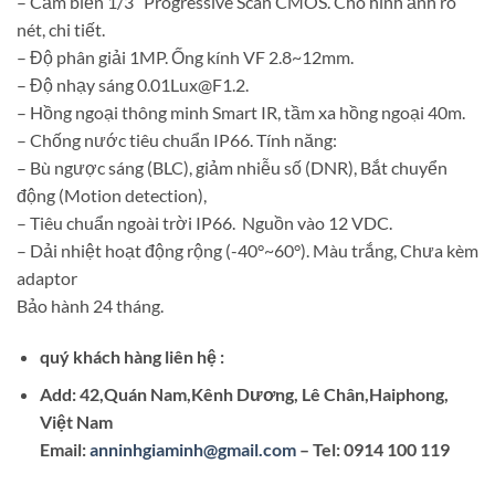
– Cảm biến 1/3″ Progressive Scan CMOS. Cho hình ảnh rõ
nét, chi tiết.
– Độ phân giải 1MP. Ống kính VF 2.8~12mm.
– Độ nhạy sáng
0.01Lux@F1.2
.
– Hồng ngoại thông minh Smart IR, tầm xa hồng ngoại 40m.
– Chống nước tiêu chuẩn IP66. Tính năng:
– Bù ngược sáng (BLC), giảm nhiễu số (DNR), Bắt chuyển
động (Motion detection),
– Tiêu chuẩn ngoài trời IP66. Nguồn vào 12 VDC.
– Dải nhiệt hoạt động rộng (-40°~60°). Màu trắng, Chưa kèm
adaptor
Bảo hành 24 tháng.
quý khách hàng liên hệ :
Add: 42,Quán Nam,Kênh Dương, Lê Chân,Haiphong,
Việt Nam
Email:
anninhgiaminh@gmail.com
– Tel: 0914 100 119