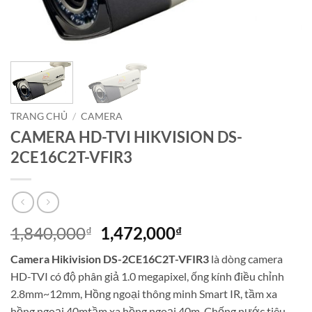
TRANG CHỦ
/
CAMERA
CAMERA HD-TVI HIKVISION DS-
2CE16C2T-VFIR3
Giá
Giá
1,840,000
1,472,000
₫
₫
gốc
hiện
Camera Hikivision DS-2CE16C2T-VFIR3
là dòng camera
là:
tại
HD-TVI có độ phân giả 1.0 megapixel, ống kính điều chỉnh
1,840,000₫.
là:
2.8mm~12mm, Hồng ngoại thông minh Smart IR, tầm xa
1,472,000₫.
hồng ngoại 40mtầm xa hồng ngoại 40m. Chống nước tiêu