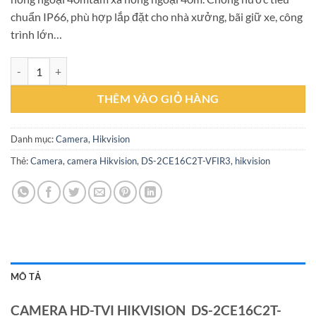
chuẩn IP66, phù hợp lắp đặt cho nhà xưởng, bãi giữ xe, công
trình lớn…
CAMERA HD-TVI HIKVISION DS-2CE16C2T-VFIR3 số lượng
THÊM VÀO GIỎ HÀNG
Danh mục:
Camera
,
Hikvision
Thẻ:
Camera
,
camera Hikvision
,
DS-2CE16C2T-VFIR3
,
hikvision
MÔ TẢ
CAMERA HD-TVI HIKVISION DS-2CE16C2T-