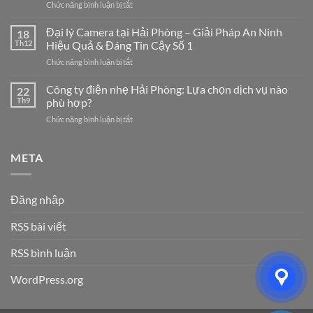
ở
Chức năng bình luận bị tắt
Tại
Công
Hải
Ty
Đại lý Camera tại Hải Phòng – Giải Pháp An Ninh
Phòng
18
Điện
Chuyên
Th12
Hiệu Quả & Đáng Tin Cậy Số 1
Nhẹ
Nghiệp
ở
Chức năng bình luận bị tắt
Hải
–
Đại
Dương:
Giải
lý
Công ty điện nhẹ Hải Phòng: Lựa chọn dịch vụ nào
7
22
Pháp
Camera
Dịch
Th9
phù hợp?
Tối
tại
Vụ
Ưu
ở
Chức năng bình luận bị tắt
Hải
Hệ
Cho
Công
Phòng
Thống
Doanh
ty
–
Điện
Nghiệp
điện
META
Giải
Nhẹ
Năm
nhẹ
Pháp
Uy
2026
Hải
An
Tín
Phòng:
Ninh
Cho
Đăng nhập
Lựa
Hiệu
Doanh
chọn
Quả
Nghiệp
RSS bài viết
dịch
&
&
vụ
Đáng
Gia
nào
RSS bình luận
Tin
Đình
phù
Cậy
hợp?
Số
WordPress.org
1