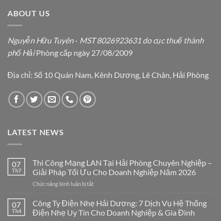
ABOUT US
Nguyễn Hữu Tuyên
-
MST 8026923631 do cục thuế thành
phố Hải
Phòng cấp ngày 27/08/2009
Địa chỉ: Số 10 Quán Nam, Kênh Dương, Lê Chân, Hải Phòng
LATEST NEWS
Thi Công Mạng LAN Tại Hải Phòng Chuyên Nghiệp –
07
Th7
Giải Pháp Tối Ưu Cho Doanh Nghiệp Năm 2026
ở
Chức năng bình luận bị tắt
Thi
Công
Công Ty Điện Nhẹ Hải Dương: 7 Dịch Vụ Hệ Thống
07
Mạng
Th4
Điện Nhẹ Uy Tín Cho Doanh Nghiệp & Gia Đình
LAN