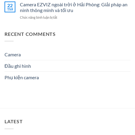
Doanh
ty
Camera EZVIZ ngoài trời ở Hải Phòng: Giải pháp an
–
22
Điện
Nghiệp
điện
Giải
Th9
ninh thông minh và tối ưu
Nhẹ
Năm
nhẹ
Pháp
Uy
2026
ở
Chức năng bình luận bị tắt
Hải
An
Tín
Camera
Phòng:
Ninh
Cho
EZVIZ
Lựa
Hiệu
Doanh
ngoài
RECENT COMMENTS
chọn
Quả
Nghiệp
trời
dịch
&
&
ở
vụ
Đáng
Gia
Hải
nào
Tin
Đình
Phòng:
Camera
phù
Cậy
Giải
hợp?
Số
pháp
1
Đầu ghi hình
an
ninh
Phụ kiện camera
thông
minh
và
tối
ưu
LATEST