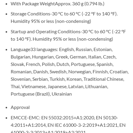
With Package Weight
Approx. 360 g (0.794 lb.)
Storage Conditions
-30 °C to 60 °C (-22 °F to 140 °F).
Humidity 95% or less (non-condensing)
Startup and Operating Conditions
-30 °C to 60 °C (-22 °F
to 140 °F). Humidity 95% or less (non-condensing)
Language
33 languages: English, Russian, Estonian,
Bulgarian, Hungarian, Greek, German, Italian, Czech,
Slovak, French, Polish, Dutch, Portuguese, Spanish,
Romanian, Danish, Swedish, Norwegian, Finnish, Croatian,
Slovenian, Serbian, Turkish, Korean, Traditional Chinese,
Thai, Vietnamese, Japanese, Latvian, Lithuanian,
Portuguese (Brazil), Ukrainian
Approval
EMC
CE-EMC: EN 55032:2015+A1:2020, EN 50130-
4:2011+A1:2014, EN IEC 61000-3-2:2019+A1:2021, EN
61000-3-3:2013+A1:2019+A2:2021