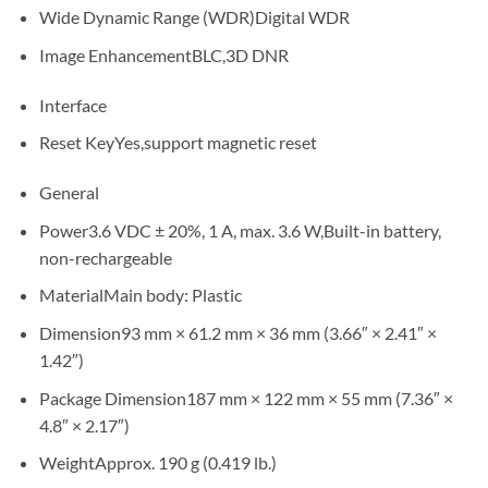
Wide Dynamic Range (WDR)
Digital WDR
Image Enhancement
BLC,3D DNR
Interface
Reset Key
Yes,support magnetic reset
General
Power
3.6 VDC ± 20%, 1 A, max. 3.6 W,Built-in battery,
non-rechargeable
Material
Main body: Plastic
Dimension
93 mm × 61.2 mm × 36 mm (3.66″ × 2.41″ ×
1.42″)
Package Dimension
187 mm × 122 mm × 55 mm (7.36″ ×
4.8″ × 2.17″)
Weight
Approx. 190 g (0.419 lb.)