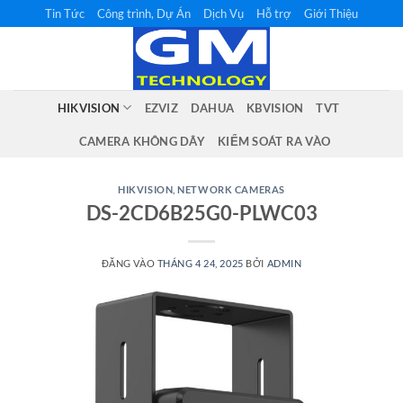
Bỏ
Tin Tức
Công trình, Dự Án
Dịch Vụ
Hỗ trợ
Giới Thiệu
qua
nội
dung
HIKVISION
EZVIZ
DAHUA
KBVISION
TVT
CAMERA KHÔNG DÂY
KIỂM SOÁT RA VÀO
HIKVISION
,
NETWORK CAMERAS
DS-2CD6B25G0-PLWC03
ĐĂNG VÀO
THÁNG 4 24, 2025
BỞI
ADMIN