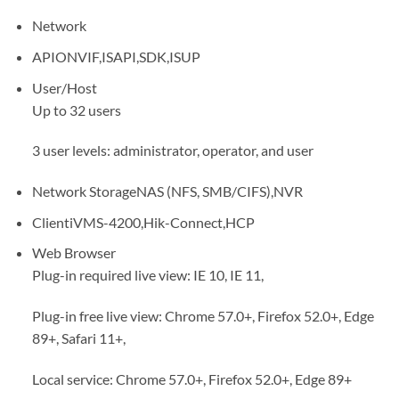
Network
API
ONVIF,ISAPI,SDK,ISUP
User/Host
Up to 32 users
3 user levels: administrator, operator, and user
Network Storage
NAS (NFS, SMB/CIFS),NVR
Client
iVMS-4200,Hik-Connect,HCP
Web Browser
Plug-in required live view: IE 10, IE 11,
Plug-in free live view: Chrome 57.0+, Firefox 52.0+, Edge
89+, Safari 11+,
Local service: Chrome 57.0+, Firefox 52.0+, Edge 89+