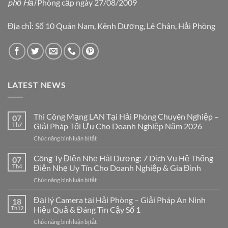
phố Hải
Phòng cấp ngày 27/08/2009
Địa chỉ: Số 10 Quán Nam, Kênh Dương, Lê Chân, Hải Phòng
LATEST NEWS
Thi Công Mạng LAN Tại Hải Phòng Chuyên Nghiệp –
07
Th7
Giải Pháp Tối Ưu Cho Doanh Nghiệp Năm 2026
ở
Chức năng bình luận bị tắt
Thi
Công
Công Ty Điện Nhẹ Hải Dương: 7 Dịch Vụ Hệ Thống
07
Mạng
Th4
Điện Nhẹ Uy Tín Cho Doanh Nghiệp & Gia Đình
LAN
ở
Chức năng bình luận bị tắt
Tại
Công
Hải
Ty
Đại lý Camera tại Hải Phòng – Giải Pháp An Ninh
Phòng
18
Điện
Chuyên
Th12
Hiệu Quả & Đáng Tin Cậy Số 1
Nhẹ
Nghiệp
ở
Chức năng bình luận bị tắt
Hải
–