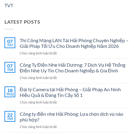
TVT
LATEST POSTS
Thi Công Mạng LAN Tại Hải Phòng Chuyên Nghiệp –
07
Th7
Giải Pháp Tối Ưu Cho Doanh Nghiệp Năm 2026
ở
Chức năng bình luận bị tắt
Thi
Công
Công Ty Điện Nhẹ Hải Dương: 7 Dịch Vụ Hệ Thống
07
Mạng
Th4
Điện Nhẹ Uy Tín Cho Doanh Nghiệp & Gia Đình
LAN
ở
Chức năng bình luận bị tắt
Tại
Công
Hải
Ty
Đại lý Camera tại Hải Phòng – Giải Pháp An Ninh
Phòng
18
Điện
Chuyên
Th12
Hiệu Quả & Đáng Tin Cậy Số 1
Nhẹ
Nghiệp
ở
Chức năng bình luận bị tắt
Hải
–
Đại
Dương:
Giải
lý
Công ty điện nhẹ Hải Phòng: Lựa chọn dịch vụ nào
7
22
Pháp
Camera
Dịch
Th9
phù hợp?
Tối
tại
Vụ
Ưu
ở
Chức năng bình luận bị tắt
Hải
Hệ
Cho
Công
Phòng
Thống