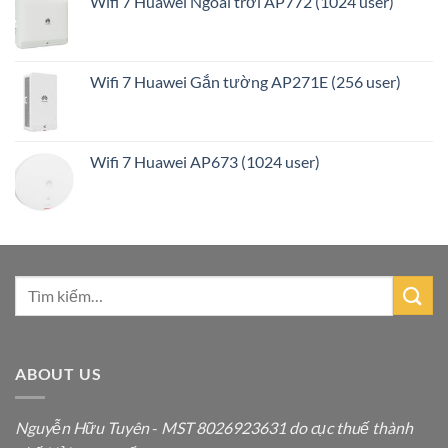
Wifi 7 Huawei Ngoài trời AP772 (1024 user)
Wifi 7 Huawei Gắn tường AP271E (256 user)
Wifi 7 Huawei AP673 (1024 user)
ABOUT US
Nguyễn Hữu Tuyên
-
MST 8026923631 do cục thuế thành