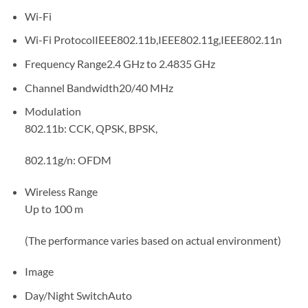
Wi-Fi
Wi-Fi Protocol
IEEE802.11b,IEEE802.11g,IEEE802.11n
Frequency Range
2.4 GHz to 2.4835 GHz
Channel Bandwidth
20/40 MHz
Modulation
802.11b: CCK, QPSK, BPSK,
802.11g/n: OFDM
Wireless Range
Up to 100 m
(The performance varies based on actual environment)
Image
Day/Night Switch
Auto