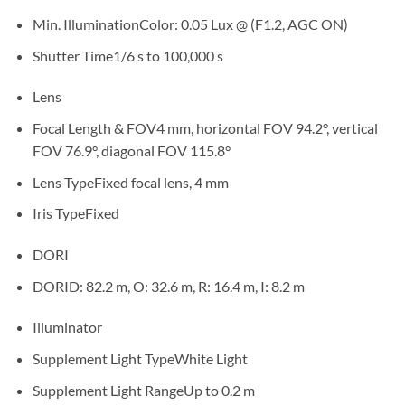
Min. Illumination
Color: 0.05 Lux @ (F1.2, AGC ON)
Shutter Time
1/6 s to 100,000 s
Lens
Focal Length & FOV
4 mm, horizontal FOV 94.2°, vertical
FOV 76.9°, diagonal FOV 115.8°
Lens Type
Fixed focal lens, 4 mm
Iris Type
Fixed
DORI
DORI
D: 82.2 m, O: 32.6 m, R: 16.4 m, I: 8.2 m
Illuminator
Supplement Light Type
White Light
Supplement Light Range
Up to 0.2 m