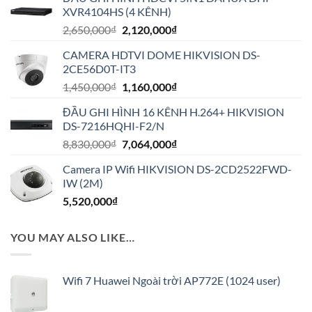
XVR4104HS (4 KÊNH)
Giá
Giá
2,650,000
₫
2,120,000
₫
gốc
hiện
CAMERA HDTVI DOME HIKVISION DS-
là:
tại
2CE56D0T-IT3
2,650,000₫.
là:
Giá
Giá
1,450,000
₫
1,160,000
₫
2,120,000₫.
gốc
hiện
ĐẦU GHI HÌNH 16 KÊNH H.264+ HIKVISION
là:
tại
DS-7216HQHI-F2/N
1,450,000₫.
là:
Giá
Giá
8,830,000
₫
7,064,000
₫
1,160,000₫.
gốc
hiện
Camera IP Wifi HIKVISION DS-2CD2522FWD-
là:
tại
IW (2M)
8,830,000₫.
là:
5,520,000
₫
7,064,000₫.
YOU MAY ALSO LIKE…
Wifi 7 Huawei Ngoài trời AP772E (1024 user)