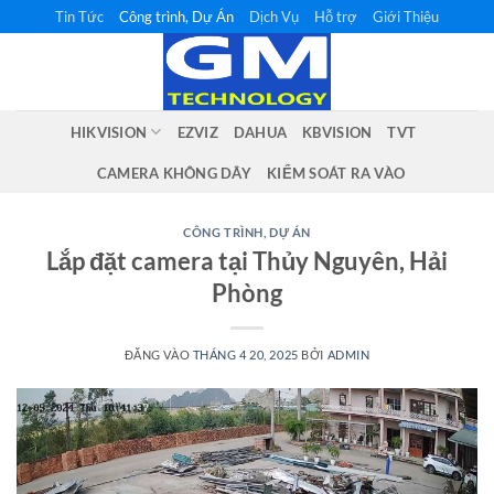
Bỏ
Tin Tức
Công trình, Dự Án
Dịch Vụ
Hỗ trợ
Giới Thiệu
qua
nội
dung
HIKVISION
EZVIZ
DAHUA
KBVISION
TVT
CAMERA KHÔNG DÂY
KIỂM SOÁT RA VÀO
CÔNG TRÌNH, DỰ ÁN
Lắp đặt camera tại Thủy Nguyên, Hải
Phòng
ĐĂNG VÀO
THÁNG 4 20, 2025
BỞI
ADMIN