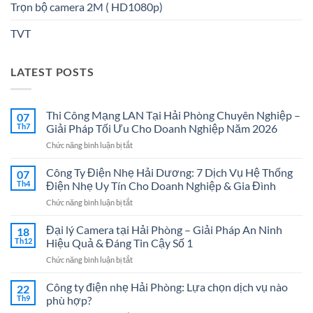
Trọn bộ camera 2M ( HD1080p)
TVT
LATEST POSTS
Thi Công Mạng LAN Tại Hải Phòng Chuyên Nghiệp –
07
Th7
Giải Pháp Tối Ưu Cho Doanh Nghiệp Năm 2026
ở
Chức năng bình luận bị tắt
Thi
Công
Công Ty Điện Nhẹ Hải Dương: 7 Dịch Vụ Hệ Thống
07
Mạng
Th4
Điện Nhẹ Uy Tín Cho Doanh Nghiệp & Gia Đình
LAN
ở
Chức năng bình luận bị tắt
Tại
Công
Hải
Ty
Đại lý Camera tại Hải Phòng – Giải Pháp An Ninh
Phòng
18
Điện
Chuyên
Th12
Hiệu Quả & Đáng Tin Cậy Số 1
Nhẹ
Nghiệp
ở
Chức năng bình luận bị tắt
Hải
–
Đại
Dương:
Giải
lý
Công ty điện nhẹ Hải Phòng: Lựa chọn dịch vụ nào
7
22
Pháp
Camera
Dịch
Th9
phù hợp?
Tối
tại
Vụ
Ưu