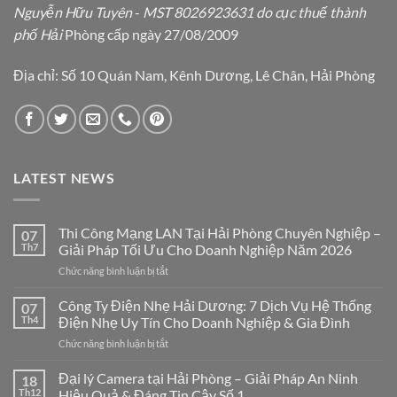
Nguyễn Hữu Tuyên
-
MST 8026923631 do cục thuế thành
phố Hải
Phòng cấp ngày 27/08/2009
Địa chỉ: Số 10 Quán Nam, Kênh Dương, Lê Chân, Hải Phòng
LATEST NEWS
Thi Công Mạng LAN Tại Hải Phòng Chuyên Nghiệp –
07
Th7
Giải Pháp Tối Ưu Cho Doanh Nghiệp Năm 2026
ở
Chức năng bình luận bị tắt
Thi
Công
Công Ty Điện Nhẹ Hải Dương: 7 Dịch Vụ Hệ Thống
07
Mạng
Th4
Điện Nhẹ Uy Tín Cho Doanh Nghiệp & Gia Đình
LAN
ở
Chức năng bình luận bị tắt
Tại
Công
Hải
Ty
Đại lý Camera tại Hải Phòng – Giải Pháp An Ninh
Phòng
18
Điện
Chuyên
Th12
Hiệu Quả & Đáng Tin Cậy Số 1