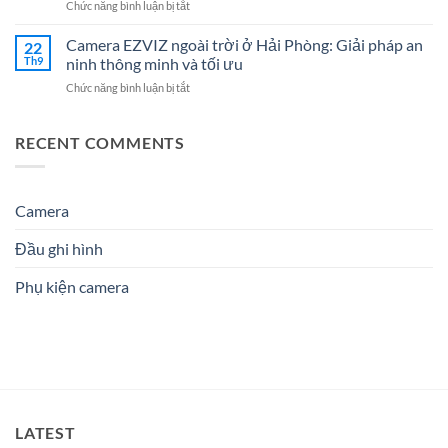
ở
Chức năng bình luận bị tắt
Hải
Hệ
Cho
Công
Phòng
Thống
Doanh
ty
Camera EZVIZ ngoài trời ở Hải Phòng: Giải pháp an
–
22
Điện
Nghiệp
điện
Giải
Th9
ninh thông minh và tối ưu
Nhẹ
Năm
nhẹ
Pháp
Uy
2026
ở
Chức năng bình luận bị tắt
Hải
An
Tín
Camera
Phòng:
Ninh
Cho
EZVIZ
Lựa
Hiệu
Doanh
ngoài
RECENT COMMENTS
chọn
Quả
Nghiệp
trời
dịch
&
&
ở
vụ
Đáng
Gia
Hải
nào
Tin
Đình
Phòng:
Camera
phù
Cậy
Giải
hợp?
Số
pháp
1
Đầu ghi hình
an
ninh
Phụ kiện camera
thông
minh
và
tối
ưu
LATEST