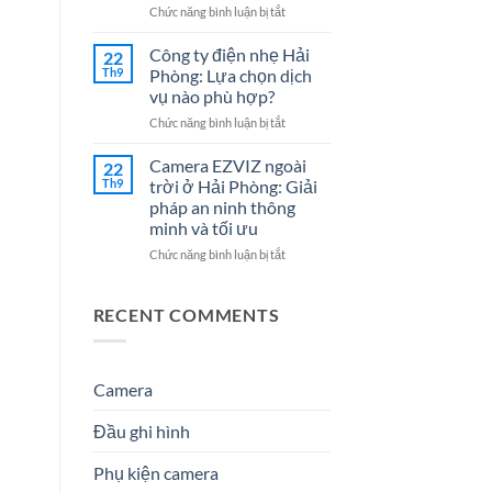
Cho
7
ở
Chức năng bình luận bị tắt
Doanh
Dịch
Đại
Nghiệp
Vụ
lý
Công ty điện nhẹ Hải
22
Năm
Hệ
Camera
Th9
Phòng: Lựa chọn dịch
2026
Thống
tại
vụ nào phù hợp?
Điện
Hải
Nhẹ
ở
Chức năng bình luận bị tắt
Phòng
Uy
Công
–
Tín
ty
Giải
Camera EZVIZ ngoài
22
Cho
điện
Pháp
Th9
trời ở Hải Phòng: Giải
Doanh
nhẹ
An
pháp an ninh thông
Nghiệp
Hải
Ninh
minh và tối ưu
&
Phòng:
Hiệu
Gia
Lựa
Quả
ở
Chức năng bình luận bị tắt
Đình
chọn
&
Camera
dịch
Đáng
EZVIZ
vụ
Tin
ngoài
RECENT COMMENTS
nào
Cậy
trời
phù
Số
ở
hợp?
1
Hải
Phòng:
Camera
Giải
pháp
Đầu ghi hình
an
ninh
Phụ kiện camera
thông