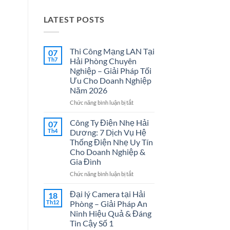
LATEST POSTS
Thi Công Mạng LAN Tại
07
Th7
Hải Phòng Chuyên
Nghiệp – Giải Pháp Tối
Ưu Cho Doanh Nghiệp
Năm 2026
ở
Chức năng bình luận bị tắt
Thi
Công
Công Ty Điện Nhẹ Hải
07
Mạng
Th4
Dương: 7 Dịch Vụ Hệ
LAN
Thống Điện Nhẹ Uy Tín
Tại
Cho Doanh Nghiệp &
Hải
Gia Đình
Phòng
Chuyên
ở
Chức năng bình luận bị tắt
Nghiệp
Công
–
Ty
Đại lý Camera tại Hải
18
Giải
Điện
Th12
Phòng – Giải Pháp An
Pháp
Nhẹ
Ninh Hiệu Quả & Đáng
Tối
Hải
Tin Cậy Số 1
Ưu
Dương: