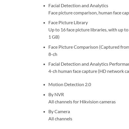
Facial Detection and Analytics
Face picture comparison, human face capt
Face Picture Library
Up to 16 face picture libraries, with up to
1 GB)
Face Picture Comparison (Captured fro
8-ch
Facial Detection and Analytics Performa
4-ch human face capture (HD network ca
Motion Detection 2.0
By NVR
All channels for Hikvision cameras
By Camera
All channels