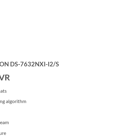
ION DS-7632NXI-I2/S
NVR
ats
ing algorithm
tream
ture