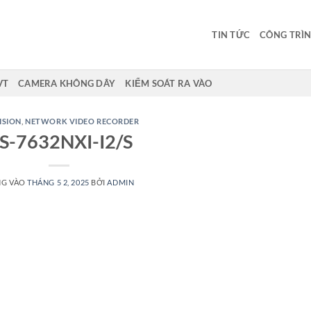
TIN TỨC
CÔNG TRÌN
VT
CAMERA KHÔNG DÂY
KIỂM SOÁT RA VÀO
ISION
,
NETWORK VIDEO RECORDER
S-7632NXI-I2/S
NG VÀO
THÁNG 5 2, 2025
BỞI
ADMIN