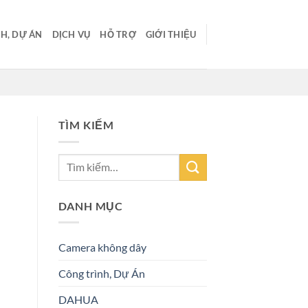
H, DỰ ÁN
DỊCH VỤ
HỖ TRỢ
GIỚI THIỆU
TÌM KIẾM
DANH MỤC
Camera không dây
Công trình, Dự Án
DAHUA