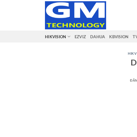
Bỏ
qua
nội
dung
HIKVISION
EZVIZ
DAHUA
KBVISION
T
HIKV
D
ĐĂ