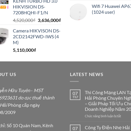
KÊNH TURBO HD 3.0
1,020,000₫.
là:
Wifi 7 Huawei AP6
HIKVISION DS-
816,000₫.
(1024 user)
7208HQHI-F1/N
Giá
Giá
4,520,000
₫
3,636,000
₫
gốc
hiện
Camera HIKVISON DS-
là:
tại
2CD2142FWD-IWS (4
4,520,000₫.
là:
M)
3,636,000₫.
5,110,000
₫
OUT US
LATEST NEWS
yễn Hữu Tuyên
-
MST
Thi Công Mạng LAN Tạ
07
923631 do cục thuế thành
Th7
Hải Phòng Chuyên Ng
– Giải Pháp Tối Ưu Ch
 Hải
Phòng cấp ngày
Doanh Nghiệp Năm 2
08/2009
ở
Chức năng bình luận bị tắt
Thi
chỉ: Số 10 Quán Nam, Kênh
Công
Công Ty Điện Nhẹ Hải
07
Mạng