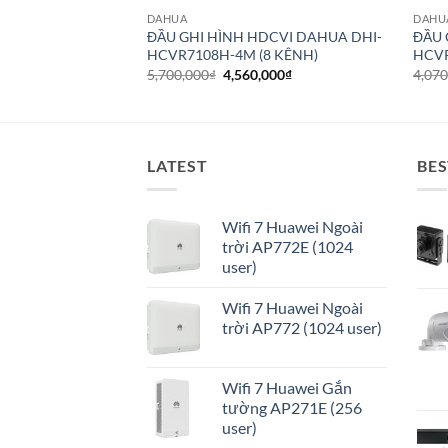
DAHUA
DAHU
ĐẦU GHI HÌNH HDCVI DAHUA DHI-
ĐẦU 
HCVR7108H-4M (8 KÊNH)
HCVR
Giá
Giá
5,700,000
₫
4,560,000
₫
4,070
gốc
hiện
là:
tại
5,700,000₫.
là:
4,560,000₫.
LATEST
BES
Wifi 7 Huawei Ngoài
trời AP772E (1024
user)
Wifi 7 Huawei Ngoài
trời AP772 (1024 user)
Wifi 7 Huawei Gắn
tường AP271E (256
user)