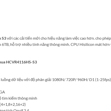
n S3
với các cải tiến mới cho hiệu năng làm việc cao hơn. cho phé
 6TB, hỗ trợ nhiều tính năng thông minh. CPU Hisilicon mát hơn v
Dahua HCVR4116HS-S3
luồng dữ liệu với độ phân giải 1080N/ 720P/ 960H/ D1 (1-25fps)
VGA
độ tìm kiếm thông minh
 (4+1,8+2,16+2)
ng tích Onvif 2.4