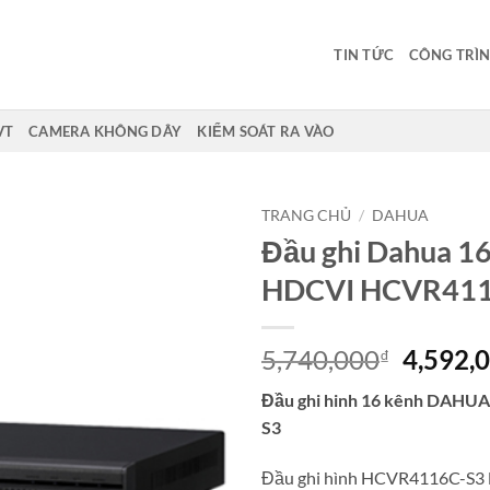
TIN TỨC
CÔNG TRÌN
VT
CAMERA KHÔNG DÂY
KIỂM SOÁT RA VÀO
TRANG CHỦ
/
DAHUA
Đầu ghi Dahua 16
Add to
HDCVI HCVR411
wishlist
Giá
5,740,000
4,592,
₫
gốc
Đầu ghi hinh 16 kênh DAH
là:
S3
5,740,0
Đầu ghi hình HCVR4116C-S3 l