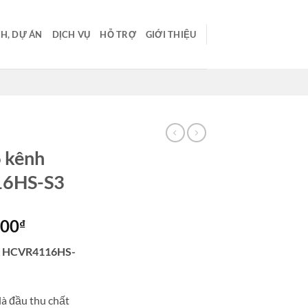
H, DỰ ÁN
DỊCH VỤ
HỖ TRỢ
GIỚI THIỆU
 kênh
6HS-S3
Giá
000
₫
hiện
UA HCVR4116HS-
tại
00₫.
là:
4,592,000₫.
à đầu thu chất