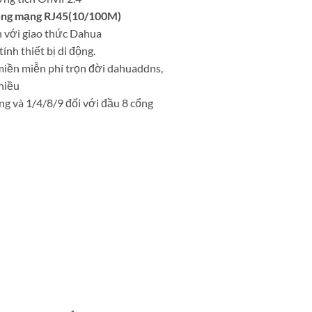
 cổng mạng RJ45(10/100M)
h với giao thức Dahua
ính thiết bị di động.
miền miễn phí trọn đời dahuaddns,
chiều
ng và 1/4/8/9 đối với đầu 8 cổng