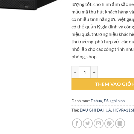
lượng tốt, cho hình ảnh sắc né
mẫu mã thu hút khách hàng và
có nhiều tính năng ưu việt gi
có thể quản lý gia đình và côn
hiệu quả. thương hiệu khác hi
thị trường, phù hợp với các d
nhỏ lắp cho các công trình như
phòng, shop …
Đầu ghi Dahua 16 kênh HDCVI 
THÊM VÀO GIỎ
Danh mục:
Dahua
,
Đầu ghi hình
Thẻ:
ĐẦU GHI DAHUA
,
HCVR4116