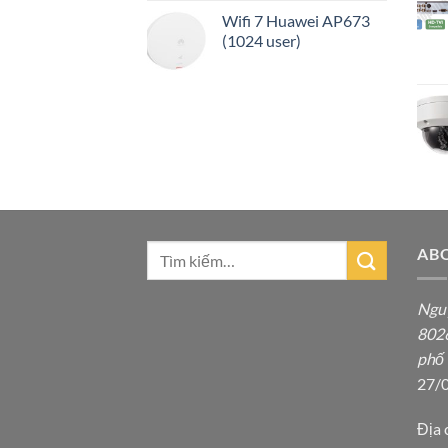
Wifi 7 Huawei AP673
(1024 user)
AB
Ngu
8026
phố
27/
Địa 