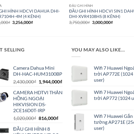
A
ĐẦU GHI HÌNH
GHI HÌNH HDCVI DAHUA DHI-
ĐẦU GHI HÌNH HDCVI 5IN1 DA
7104H-4M (4 KÊNH)
DHI-XVR4108HS (8 KÊNH)
Giá
Giá
Giá
Giá
,000
₫
3,256,000
₫
3,750,000
₫
3,000,000
₫
gốc
hiện
gốc
hiện
là:
tại
là:
tại
4,070,000₫.
là:
3,750,000₫.
là:
3,256,000₫.
3,000,000₫.
T SELLING
YOU MAY ALSO LIKE…
Camera Dahua Mini
Wifi 7 Huawei Ngoà
DH-HAC-HUM3100BP
trời AP772E (1024
user)
Giá
Giá
2,430,000
₫
1,944,000
₫
gốc
hiện
Wifi 7 Huawei Ngoà
CAMERA HDTVI THÂN
là:
tại
trời AP772 (1024 u
HỒNG NGOẠI
2,430,000₫.
là:
HIKVISION DS-
1,944,000₫.
2CE16D0T-IRP
Wifi 7 Huawei Gắn
Giá
Giá
1,020,000
₫
816,000
₫
tường AP271E (25
gốc
hiện
user)
ĐẦU GHI HÌNH 8
là:
tại