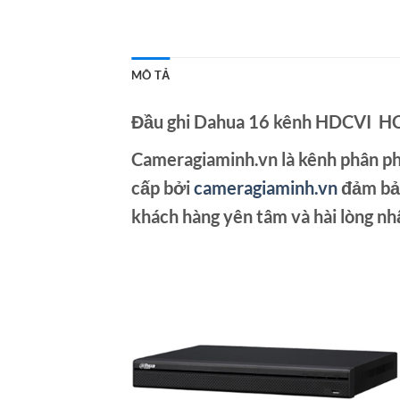
MÔ TẢ
Đầu ghi Dahua 16 kênh HDCVI 
Cameragiaminh.vn
là kênh phân phố
cấp bởi
cameragiaminh.vn
đảm bảo
khách hàng yên tâm và hài lòng nh