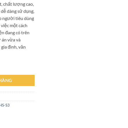
t, chất lượng cao,
 dễ dàng sử dụng,
úp người tiêu dùng
g việc một cách
ện đang có trên
ự án vừa và
 gia đình, văn
HCVR4116HS-S3 số lượng
 HÀNG
HS-S3