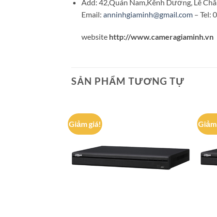
Add: 42,Quán Nam,Kênh Dương, Lê Châ
Email:
anninhgiaminh@gmail.com
– Tel:
website
http://www.cameragiaminh.vn
SẢN PHẨM TƯƠNG TỰ
Giảm giá!
Giảm 
Add to
wishlist