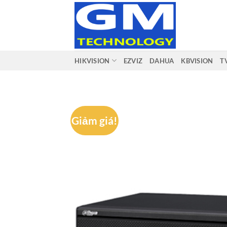
Bỏ
qua
nội
dung
HIKVISION
EZVIZ
DAHUA
KBVISION
T
Giảm giá!