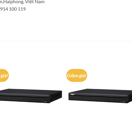
n,Haiphong, Việt Nam
 0914 100 119
giá!
Giảm giá!
Add to
Add
wishlist
wish