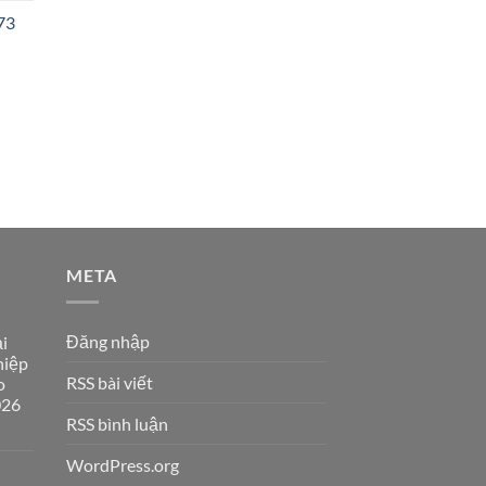
73
META
Đăng nhập
i
hiệp
RSS bài viết
o
026
RSS bình luận
WordPress.org