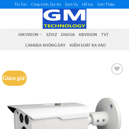
Bỏ
Tin Tức
Công trình, Dự Án
Dịch Vụ
Hỗ trợ
Giới Thiệu
qua
nội
dung
HIKVISION
EZVIZ
DAHUA
KBVISION
TVT
CAMERA KHÔNG DÂY
KIỂM SOÁT RA VÀO
Giảm giá!
Add to
wishlist