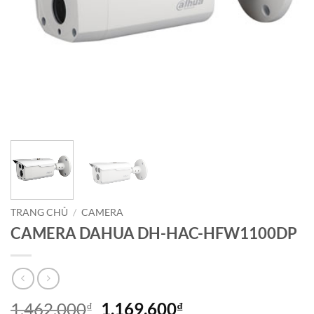
TRANG CHỦ
/
CAMERA
CAMERA DAHUA DH-HAC-HFW1100DP
Giá
Giá
1,462,000
1,169,600
₫
₫