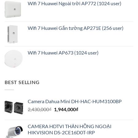
Wifi 7 Huawei Ngoài trời AP772 (1024 user)
Wifi 7 Huawei Gắn tường AP271E (256 user)
Wifi 7 Huawei AP673 (1024 user)
BEST SELLING
Camera Dahua Mini DH-HAC-HUM3100BP
Giá
Giá
2,430,000
₫
1,944,000
₫
gốc
hiện
là:
tại
CAMERA HDTVI THÂN HỒNG NGOẠI
2,430,000₫.
là:
HIKVISION DS-2CE16D0T-IRP
1,944,000₫.