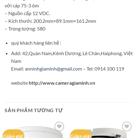
với cáp 75-3 ôm
– Nguồn cấp 12 VDC.
– Kích thước 200.2mm×89.1mm×161.2mm
– Trọng lượng: 580
quý khách hàng liên hệ :
Add: 42,Quán Nam,Kênh Dương, Lê Chân,Haiphong, Việt
Nam
Email:
anninhgiaminh@gmail.com
– Tel: 0914 100 119
website
http://www.cameragiaminh.vn
SẢN PHẨM TƯƠNG TỰ
Giảm giá!
Giảm giá!
Add to
Add to