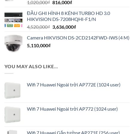
Giá
Giá
1,020,000
₫
816,000
₫
gốc
hiện
ĐẦU GHI HÌNH 8 KÊNH TURBO HD 3.0
là:
tại
HIKVISION DS-7208HQHI-F1/N
1,020,000₫.
là:
Giá
Giá
4,520,000
₫
3,636,000
₫
816,000₫.
gốc
hiện
Camera HIKVISON DS-2CD2142FWD-IWS (4 M)
là:
tại
5,110,000
₫
4,520,000₫.
là:
3,636,000₫.
YOU MAY ALSO LIKE…
Wifi 7 Huawei Ngoài trời AP772E (1024 user)
Wifi 7 Huawei Ngoài trời AP772 (1024 user)
Wifi 7 Huawei Gắn tường AP271E (256 user)