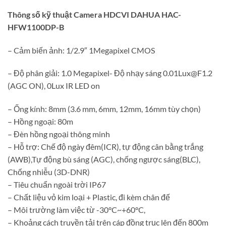
Thông số kỹ thuật Camera HDCVI DAHUA HAC-
HFW1100DP-B
– Cảm biến ảnh: 1/2.9″ 1Megapixel CMOS
– Độ phân giải: 1.0 Megapixel- Độ nhạy sáng
0.01Lux@F1.2
(AGC ON), 0Lux IR LED on
– Ống kính: 8mm (3.6 mm, 6mm, 12mm, 16mm tùy chọn)
– Hồng ngoại: 80m
– Đèn hồng ngoại thông minh
– Hỗ trợ: Chế độ ngày đêm(ICR), tự động cân bằng trắng
(AWB),Tự động bù sáng (AGC), chống ngược sáng(BLC),
Chống nhiễu (3D-DNR)
– Tiêu chuẩn ngoài trời IP67
– Chất liệu vỏ kim loại + Plastic, đi kèm chân đế
– Môi trường làm việc từ -30°C~+60°C,
– Khoảng cách truyền tải trên cáp đồng trục lên đến 800m