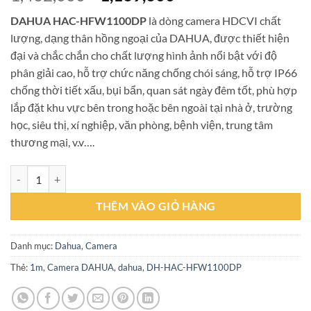
gốc
hiện
DAHUA HAC-HFW1100DP
là dòng camera HDCVI chất
là:
tại
lượng, dạng thân hồng ngoại của DAHUA, được thiết hiện
1,462,000₫.
là:
đại và chắc chắn cho chất lượng hình ảnh nổi bật với độ
1,169,600₫.
phân giải cao, hỗ trợ chức năng chống chói sáng, hỗ trợ IP66
chống thời tiết xấu, bụi bẩn, quan sát ngày đêm tốt, phù hợp
lắp đặt khu vực bên trong hoặc bên ngoài tại nhà ở, trường
học, siêu thị, xí nghiệp, văn phòng, bệnh viện, trung tâm
thương mại, v.v….
CAMERA DAHUA DH-HAC-HFW1100DP số lượng
THÊM VÀO GIỎ HÀNG
Danh mục:
Dahua
,
Camera
Thẻ:
1m
,
Camera DAHUA
,
dahua
,
DH-HAC-HFW1100DP