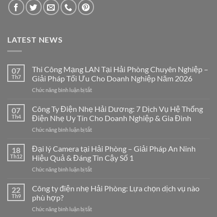
LATEST NEWS
Thi Công Mạng LAN Tại Hải Phòng Chuyên Nghiệp –
07
Th7
Giải Pháp Tối Ưu Cho Doanh Nghiệp Năm 2026
ở
Chức năng bình luận bị tắt
Thi
Công
Công Ty Điện Nhẹ Hải Dương: 7 Dịch Vụ Hệ Thống
07
Mạng
Th4
Điện Nhẹ Uy Tín Cho Doanh Nghiệp & Gia Đình
LAN
ở
Chức năng bình luận bị tắt
Tại
Công
Hải
Ty
Đại lý Camera tại Hải Phòng – Giải Pháp An Ninh
Phòng
18
Điện
Chuyên
Th12
Hiệu Quả & Đáng Tin Cậy Số 1
Nhẹ
Nghiệp
ở
Chức năng bình luận bị tắt
Hải
–
Đại
Dương:
Giải
lý
Công ty điện nhẹ Hải Phòng: Lựa chọn dịch vụ nào
7
22
Pháp
Camera
Dịch
Th9
phù hợp?
Tối
tại
Vụ
Ưu
ở
Chức năng bình luận bị tắt
Hải
Hệ
Cho
Công