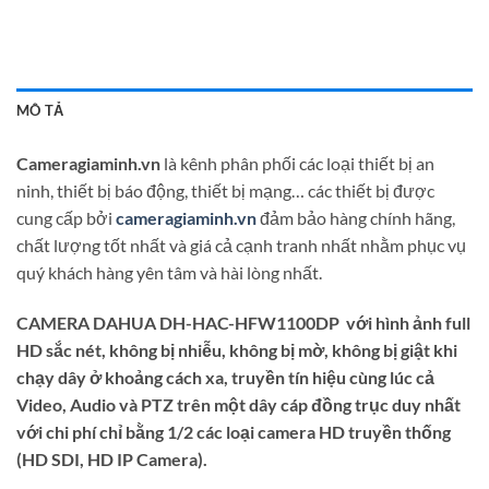
MÔ TẢ
Cameragiaminh.vn
là kênh phân phối các loại thiết bị an
ninh, thiết bị báo động, thiết bị mạng… các thiết bị được
cung cấp bởi
cameragiaminh.vn
đảm bảo hàng chính hãng,
chất lượng tốt nhất và giá cả cạnh tranh nhất nhằm phục vụ
quý khách hàng yên tâm và hài lòng nhất.
CAMERA DAHUA DH-HAC-HFW1100DP với hình ảnh full
HD sắc nét, không bị nhiễu, không bị mờ, không bị giật khi
chạy dây ở khoảng cách xa, truyền tín hiệu cùng lúc cả
Video, Audio và PTZ trên một dây cáp đồng trục duy nhất
với chi phí chỉ bằng 1/2 các loại camera HD truyền thống
(HD SDI, HD IP Camera).