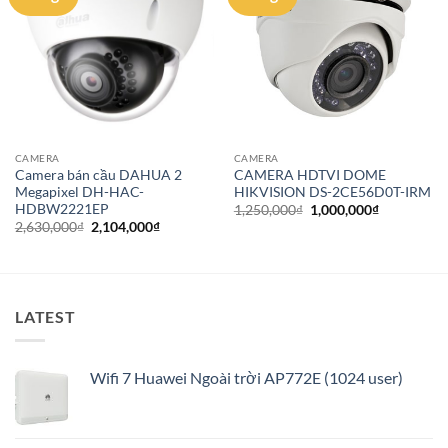
wishlist
wishlist
CAMERA
CAMERA
Camera bán cầu DAHUA 2
CAMERA HDTVI DOME
Megapixel DH-HAC-
HIKVISION DS-2CE56D0T-IRM
HDBW2221EP
Giá
Giá
1,250,000
₫
1,000,000
₫
gốc
hiện
Giá
Giá
2,630,000
₫
2,104,000
₫
là:
tại
gốc
hiện
1,250,000₫.
là:
là:
tại
1,000,000₫
2,630,000₫.
là:
2,104,000₫.
LATEST
Wifi 7 Huawei Ngoài trời AP772E (1024 user)