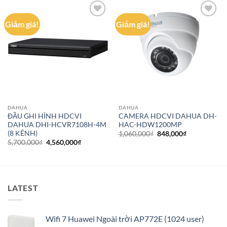
Giảm giá!
Giảm giá!
Add to
Add to
wishlist
wishlist
DAHUA
DAHUA
ĐẦU GHI HÌNH HDCVI
CAMERA HDCVI DAHUA DH-
DAHUA DHI-HCVR7108H-4M
HAC-HDW1200MP
(8 KÊNH)
Giá
Giá
1,060,000
₫
848,000
₫
gốc
hiện
Giá
Giá
5,700,000
₫
4,560,000
₫
là:
tại
gốc
hiện
1,060,000₫.
là:
là:
tại
848,000₫.
5,700,000₫.
là:
4,560,000₫.
LATEST
Wifi 7 Huawei Ngoài trời AP772E (1024 user)