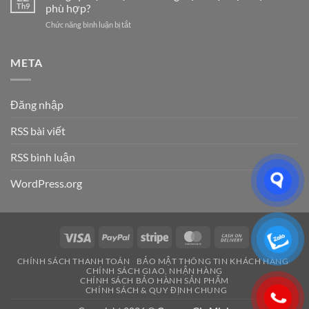
Camera
Dịch
Th9
phù hợp?
Tối
tại
Vụ
Ưu
ở
Chức năng bình luận bị tắt
Hải
Hệ
Cho
Công
Phòng
Thống
Doanh
ty
–
Điện
Nghiệp
điện
META
Giải
Nhẹ
Năm
nhẹ
Pháp
Uy
2026
Hải
An
Tín
Phòng:
Ninh
Cho
Đăng nhập
Lựa
Hiệu
Doanh
chọn
Quả
Nghiệp
RSS bài viết
dịch
&
&
vụ
Đáng
Gia
nào
RSS bình luận
Tin
Đình
phù
Cậy
hợp?
Số
WordPress.org
1
Visa
PayPal
Stripe
MasterCard
Cash
On
CHÍNH SÁCH THANH TOÁN
BẢO MẬT THÔNG TIN KHÁCH HÀNG
Delivery
CHÍNH SÁCH GIAO, NHẬN HÀNG
CHÍNH SÁCH BẢO HÀNH SẢN PHẨM
CHÍNH SÁCH & QUY ĐỊNH CHUNG