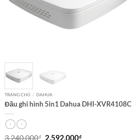
TRANG CHỦ
/
DAHUA
Đầu ghi hình 5in1 Dahua DHI-XVR4108C
Giá
Giá
3,240,000
2,592,000
₫
₫