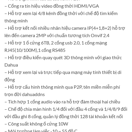
– Cổng ra tín hiệu video đồng thời HDMI/VGA
– Hỗ trợ xem lại 4/8 kênh đồng thời với chế độ tìm kiếm
thông minh
– Hỗ trợ kết nối nhiều nhãn hiệu camera IP(4+1,8+2) hỗ trợ
lên đến camera 2MP với chuẩn tương tích Onvif 2.4
– Hỗ trợ 1 ổ cứng 6TB, 2 cổng usb 2.0, 1 cổng mạng
RJ45(10/100M),1 cổng RS485
– Hỗ trợ điều kiển quay quét 3D thông minh với giao thức
Dahua
– Hỗ trợ xem lại và trực tiếp qua mạng máy tính thiết bị di
động
– Hỗ trợ cấu hình thông minh qua P2P, tên miền miễn phí
trọn đời dahuaddns
– Tích hợp 1 cổng audio vào ra hỗ trợ đàm thoại hai chiều
– Chế độ chia màn hình 1/4 đối với đầu 4 cổng và 1/4/8/9 đối
với đầu ghi 8 cổng, quản lý đồng thời 128 tài khoản kết nối
– Công suất không ổ cứng 10W
– Môi trường làm việc -10 ~ 55 độ C