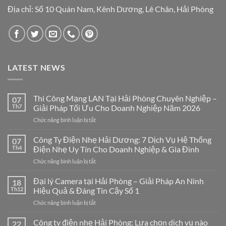
Địa chỉ: Số 10 Quán Nam, Kênh Dương, Lê Chân, Hải Phòng
LATEST NEWS
Thi Công Mạng LAN Tại Hải Phòng Chuyên Nghiệp –
07
Th7
Giải Pháp Tối Ưu Cho Doanh Nghiệp Năm 2026
ở
Chức năng bình luận bị tắt
Thi
Công
Công Ty Điện Nhẹ Hải Dương: 7 Dịch Vụ Hệ Thống
07
Mạng
Th4
Điện Nhẹ Uy Tín Cho Doanh Nghiệp & Gia Đình
LAN
ở
Chức năng bình luận bị tắt
Tại
Công
Hải
Ty
Đại lý Camera tại Hải Phòng – Giải Pháp An Ninh
Phòng
18
Điện
Chuyên
Th12
Hiệu Quả & Đáng Tin Cậy Số 1
Nhẹ
Nghiệp
ở
Chức năng bình luận bị tắt
Hải
–
Đại
Dương:
Giải
lý
Công ty điện nhẹ Hải Phòng: Lựa chọn dịch vụ nào
7
22
Pháp