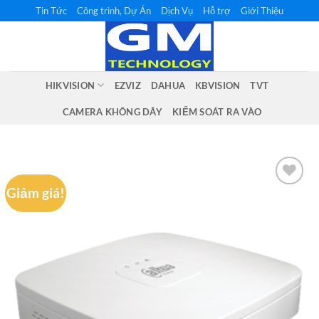
Bỏ
Tin Tức
Công trình, Dự Án
Dịch Vụ
Hỗ trợ
Giới Thiệu
qua
nội
dung
HIKVISION
EZVIZ
DAHUA
KBVISION
TVT
CAMERA KHÔNG DÂY
KIỂM SOÁT RA VÀO
Giảm giá!
Add to
wishlist