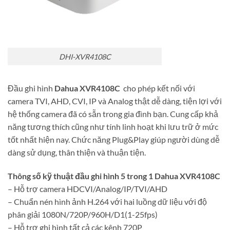
DHI-XVR4108C
Đầu ghi hình
Dahua XVR4108C
cho phép kết nối với
camera TVI, AHD, CVI, IP và Analog thật dễ dàng, tiện lợi với
hệ thống camera đã có sẵn trong gia đình bạn. Cung cấp khả
năng tương thích cũng như tính linh hoạt khi lưu trữ ở mức
tốt nhất hiện nay. Chức năng Plug&Play giúp người dùng dễ
dàng sử dụng, thân thiện và thuận tiện.
Thông số kỹ thuật đầu ghi hình
5 trong 1
Dahua XVR4108C
– Hỗ trợ camera HDCVI/Analog/IP/TVI/AHD
– Chuẩn nén hình ảnh H.264 với hai luồng dữ liệu với độ
phân giải 1080N/720P/960H/D1(1-25fps)
– Hỗ trợ ghi hình tất cả các kênh 720P