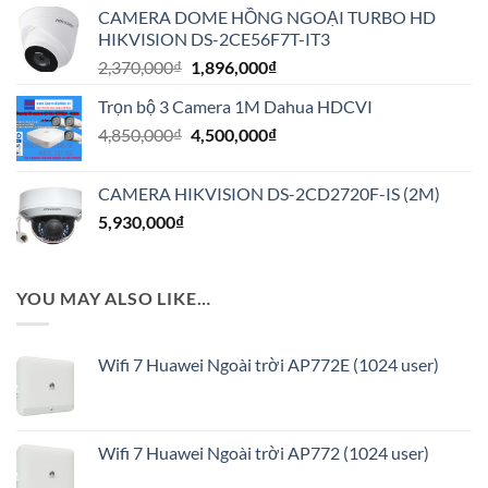
là:
tại
CAMERA DOME HỒNG NGOẠI TURBO HD
9,500,000₫.
là:
HIKVISION DS-2CE56F7T-IT3
7,600,000₫.
Giá
Giá
2,370,000
₫
1,896,000
₫
gốc
hiện
Trọn bộ 3 Camera 1M Dahua HDCVI
là:
tại
Giá
Giá
4,850,000
₫
2,370,000₫.
4,500,000
₫
là:
gốc
hiện
1,896,000₫.
là:
tại
CAMERA HIKVISION DS-2CD2720F-IS (2M)
4,850,000₫.
là:
5,930,000
₫
4,500,000₫.
YOU MAY ALSO LIKE…
Wifi 7 Huawei Ngoài trời AP772E (1024 user)
Wifi 7 Huawei Ngoài trời AP772 (1024 user)