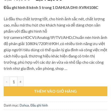
gốc
hiện
Đầu ghi hình 8 kênh 5 trong 1 DAHUA
DHI-XVR4108C
là:
tại
3,240,000₫.
là:
Là đầu thu chất lượng tốt, cho hình ảnh sắc nét, chất lượng
2,592,000₫.
cao, mẫu mã thu hút cho khách hàng và dễ dàng chọn sản
phẩm với đầu ghi hình hỗ
trợ camera HDCVI/Analog/IP/TVI/AHD,Chuẩn nén hình ảnh
độ phân giải 1080N/720P/690H ,có nhiều tính năng ưu việt
giúp người tiêu dùng có thể quản lý gia đình và công việc một
cách hiệu quả. thương hiệu khác hiện đang có trên thị
trường, phù hợp với các dự án vừa và nhỏ lắp cho các công
trình như gia đình, văn phòng, shop …
Đầu ghi hình 5in1 Dahua DHI-XVR4108C số lượng
THÊM VÀO GIỎ HÀNG
Danh mục:
Dahua
,
Đầu ghi hình