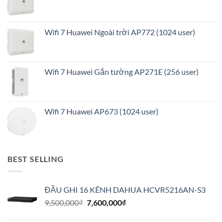
Wifi 7 Huawei Ngoài trời AP772 (1024 user)
Wifi 7 Huawei Gắn tường AP271E (256 user)
Wifi 7 Huawei AP673 (1024 user)
BEST SELLING
ĐẦU GHI 16 KÊNH DAHUA HCVR5216AN-S3
Giá
Giá
9,500,000
₫
7,600,000
₫
gốc
hiện