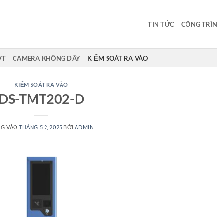
TIN TỨC
CÔNG TRÌN
VT
CAMERA KHÔNG DÂY
KIỂM SOÁT RA VÀO
KIỂM SOÁT RA VÀO
DS-TMT202-D
NG VÀO
THÁNG 5 2, 2025
BỞI
ADMIN