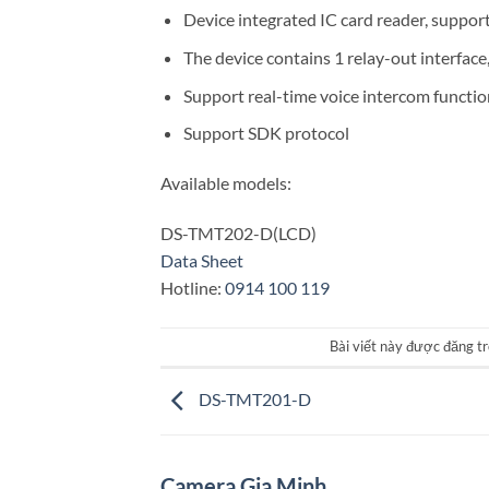
Device integrated IC card reader, suppor
The device contains 1 relay-out interface
Support real-time voice intercom functio
Support SDK protocol
Available models:
DS-TMT202-D(LCD)
Data Sheet
Hotline:
0914 100 119
Bài viết này được đăng t
DS-TMT201-D
Camera Gia Minh