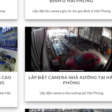
ĐÌNH Ở HẢI PHÒNG
òng
Lắp đặt bộ camera giá rẻ cho gia đình ở Hải Phòng
G CAO
LẮP ĐẶT CAMERA NHÀ XƯỞNG TẠI HẢ
NG
PHÒNG
tại Hải
Lắp đặt camera nhà xưởng tại Hải Phòng