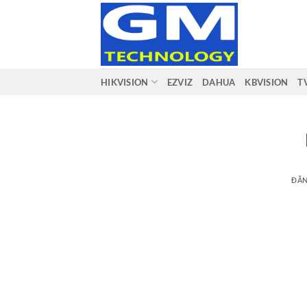
Bỏ
qua
nội
dung
HIKVISION
EZVIZ
DAHUA
KBVISION
T
ĐĂ