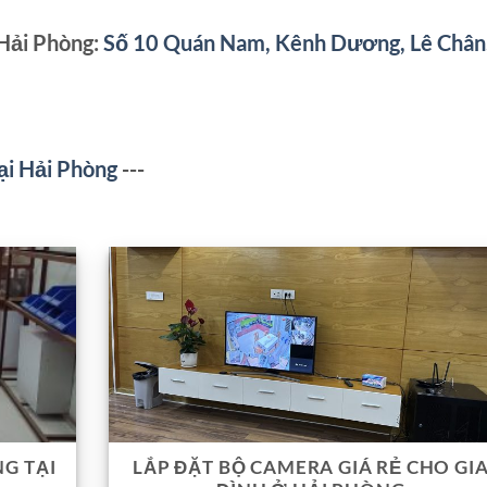
 Hải Phòng:
Số 10 Quán Nam, Kênh Dương, Lê Chân
ại Hải Phòng
---
G TẠI
LẮP ĐẶT BỘ CAMERA GIÁ RẺ CHO GI