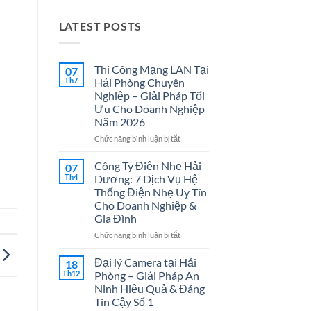
LATEST POSTS
Thi Công Mạng LAN Tại
07
Th7
Hải Phòng Chuyên
Nghiệp – Giải Pháp Tối
Ưu Cho Doanh Nghiệp
Năm 2026
ở
Chức năng bình luận bị tắt
Thi
Công
Công Ty Điện Nhẹ Hải
07
Mạng
Th4
Dương: 7 Dịch Vụ Hệ
LAN
Thống Điện Nhẹ Uy Tín
Tại
Cho Doanh Nghiệp &
Hải
Gia Đình
Phòng
Chuyên
ở
Chức năng bình luận bị tắt
Nghiệp
Công
–
Ty
Đại lý Camera tại Hải
18
Giải
Điện
Th12
Phòng – Giải Pháp An
Pháp
Nhẹ
Ninh Hiệu Quả & Đáng
Tối
Hải
Tin Cậy Số 1
Ưu
Dương: