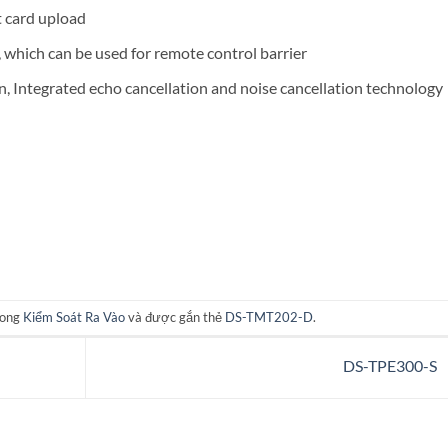
t card upload
, which can be used for remote control barrier
n, Integrated echo cancellation and noise cancellation technology
rong
Kiểm Soát Ra Vào
và được gắn thẻ
DS-TMT202-D
.
DS-TPE300-S