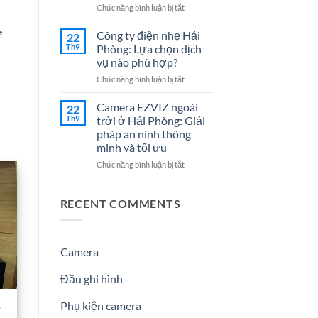
Cho
7
ở
Chức năng bình luận bị tắt
Doanh
Dịch
Đại
,
Nghiệp
Vụ
lý
Công ty điện nhẹ Hải
22
Năm
Hệ
Camera
Th9
Phòng: Lựa chọn dịch
2026
Thống
tại
vụ nào phù hợp?
Điện
Hải
Nhẹ
ở
Chức năng bình luận bị tắt
Phòng
Uy
Công
–
Tín
ty
Giải
Camera EZVIZ ngoài
22
Cho
điện
Pháp
Th9
trời ở Hải Phòng: Giải
Doanh
nhẹ
An
pháp an ninh thông
Nghiệp
Hải
Ninh
minh và tối ưu
&
Phòng:
Hiệu
Gia
Lựa
Quả
ở
Chức năng bình luận bị tắt
Đình
chọn
&
Camera
dịch
Đáng
EZVIZ
vụ
Tin
ngoài
RECENT COMMENTS
nào
Cậy
trời
phù
Số
ở
hợp?
1
Hải
Phòng:
Camera
Giải
pháp
Đầu ghi hình
an
ninh
A
Phụ kiện camera
thông