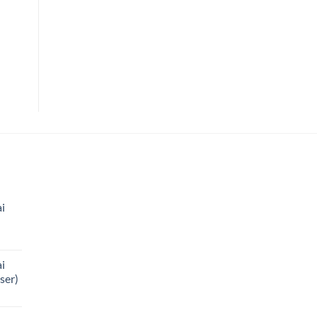
i
i
ser)