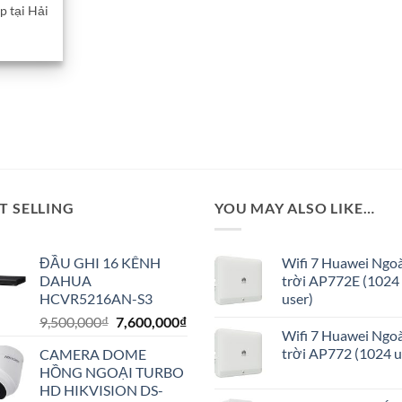
p tại Hải
T SELLING
YOU MAY ALSO LIKE…
ĐẦU GHI 16 KÊNH
Wifi 7 Huawei Ngoà
DAHUA
trời AP772E (1024
HCVR5216AN-S3
user)
Giá
Giá
9,500,000
₫
7,600,000
₫
Wifi 7 Huawei Ngoà
gốc
hiện
trời AP772 (1024 u
CAMERA DOME
là:
tại
HỒNG NGOẠI TURBO
9,500,000₫.
là:
HD HIKVISION DS-
7,600,000₫.