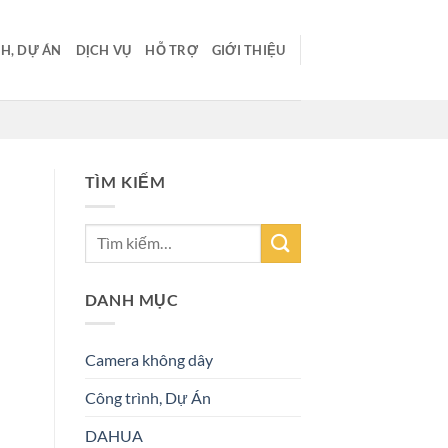
H, DỰ ÁN
DỊCH VỤ
HỖ TRỢ
GIỚI THIỆU
TÌM KIẾM
DANH MỤC
Camera không dây
Công trình, Dự Án
DAHUA