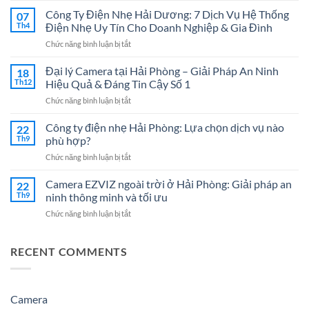
Công
Công Ty Điện Nhẹ Hải Dương: 7 Dịch Vụ Hệ Thống
07
Mạng
Th4
Điện Nhẹ Uy Tín Cho Doanh Nghiệp & Gia Đình
LAN
ở
Chức năng bình luận bị tắt
Tại
Công
Hải
Ty
Đại lý Camera tại Hải Phòng – Giải Pháp An Ninh
Phòng
18
Điện
Chuyên
Th12
Hiệu Quả & Đáng Tin Cậy Số 1
Nhẹ
Nghiệp
ở
Chức năng bình luận bị tắt
Hải
–
Đại
Dương:
Giải
lý
Công ty điện nhẹ Hải Phòng: Lựa chọn dịch vụ nào
7
22
Pháp
Camera
Dịch
Th9
phù hợp?
Tối
tại
Vụ
Ưu
ở
Chức năng bình luận bị tắt
Hải
Hệ
Cho
Công
Phòng
Thống
Doanh
ty
Camera EZVIZ ngoài trời ở Hải Phòng: Giải pháp an
–
22
Điện
Nghiệp
điện
Giải
Th9
ninh thông minh và tối ưu
Nhẹ
Năm
nhẹ
Pháp
Uy
2026
ở
Chức năng bình luận bị tắt
Hải
An
Tín
Camera
Phòng:
Ninh
Cho
EZVIZ
Lựa
Hiệu
Doanh
ngoài
RECENT COMMENTS
chọn
Quả
Nghiệp
trời
dịch
&
&
ở
vụ
Đáng
Gia
Hải
nào
Tin
Đình
Phòng:
Camera
phù
Cậy
Giải
hợp?