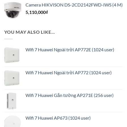
gốc
hiện
Camera HIKVISON DS-2CD2142FWD-IWS (4 M)
là:
tại
5,110,000
₫
4,520,000₫.
là:
3,636,000₫.
YOU MAY ALSO LIKE…
Wifi 7 Huawei Ngoài trời AP772E (1024 user)
Wifi 7 Huawei Ngoài trời AP772 (1024 user)
Wifi 7 Huawei Gắn tường AP271E (256 user)
Wifi 7 Huawei AP673 (1024 user)