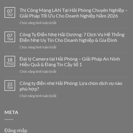
Thi Công Mạng LAN Tại Hải Phòng Chuyên Nghiệp –
07
Th7
Giải Pháp Tối Ưu Cho Doanh Nghiệp Năm 2026
ở
Chức năng bình luận bị tắt
Thi
Công
Công Ty Điện Nhẹ Hải Dương: 7 Dịch Vụ Hệ Thống
07
Mạng
Th4
Điện Nhẹ Uy Tín Cho Doanh Nghiệp & Gia Đình
LAN
ở
Chức năng bình luận bị tắt
Tại
Công
Hải
Ty
Đại lý Camera tại Hải Phòng – Giải Pháp An Ninh
Phòng
18
Điện
Chuyên
Th12
Hiệu Quả & Đáng Tin Cậy Số 1
Nhẹ
Nghiệp
ở
Chức năng bình luận bị tắt
Hải
–
Đại
Dương:
Giải
lý
Công ty điện nhẹ Hải Phòng: Lựa chọn dịch vụ nào
7
22
Pháp
Camera
Dịch
Th9
phù hợp?
Tối
tại
Vụ
Ưu
ở
Chức năng bình luận bị tắt
Hải
Hệ
Cho
Công
Phòng
Thống
Doanh
ty
–
Điện
Nghiệp
điện
META
Giải
Nhẹ
Năm
nhẹ
Pháp
Uy
2026
Hải
An
Tín
Phòng:
Ninh
Cho
Đăng nhập
Lựa
Hiệu
Doanh