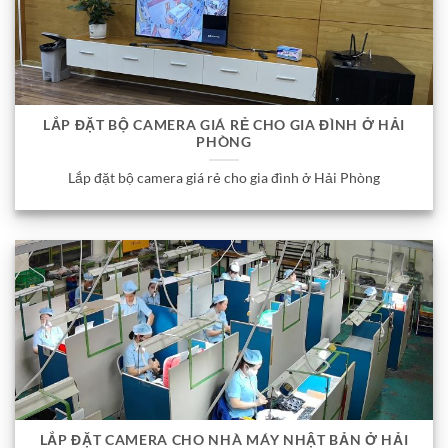
LẮP ĐẶT BỘ CAMERA GIÁ RẺ CHO GIA ĐÌNH Ở HẢI
PHÒNG
Lắp đặt bộ camera giá rẻ cho gia đình ở Hải Phòng
LẮP ĐẶT CAMERA CHO NHÀ MÁY NHẬT BẢN Ở HẢI