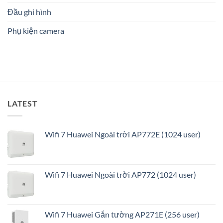
Số
pháp
1
Đầu ghi hình
an
ninh
Phụ kiện camera
thông
minh
và
tối
ưu
LATEST
Wifi 7 Huawei Ngoài trời AP772E (1024 user)
Wifi 7 Huawei Ngoài trời AP772 (1024 user)
Wifi 7 Huawei Gắn tường AP271E (256 user)