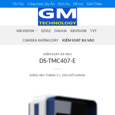
Bỏ
Tin Tức
Công trình, Dự Án
Dịch Vụ
Hỗ trợ
Giới Thiệu
qua
nội
dung
HIKVISION
EZVIZ
DAHUA
KBVISION
TVT
CAMERA KHÔNG DÂY
KIỂM SOÁT RA VÀO
KIỂM SOÁT RA VÀO
DS-TMC407-E
ĐĂNG VÀO
THÁNG 5 1, 2025
BỞI
ADMIN