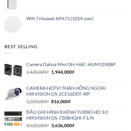
Wifi 7 Huawei AP673 (1024 user)
BEST SELLING
Camera Dahua Mini DH-HAC-HUM3100BP
Giá
Giá
2,430,000
₫
1,944,000
₫
gốc
hiện
là:
tại
CAMERA HDTVI THÂN HỒNG NGOẠI
2,430,000₫.
là:
HIKVISION DS-2CE16D0T-IRP
1,944,000₫.
Giá
Giá
1,020,000
₫
816,000
₫
gốc
hiện
ĐẦU GHI HÌNH 8 KÊNH TURBO HD 3.0
là:
tại
HIKVISION DS-7208HQHI-F1/N
1,020,000₫.
là:
Giá
Giá
4,520,000
₫
3,636,000
₫
816,000₫.