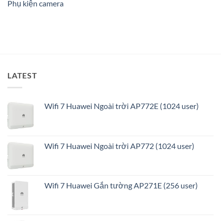
Phụ kiện camera
thông
minh
và
tối
ưu
LATEST
Wifi 7 Huawei Ngoài trời AP772E (1024 user)
Wifi 7 Huawei Ngoài trời AP772 (1024 user)
Wifi 7 Huawei Gắn tường AP271E (256 user)