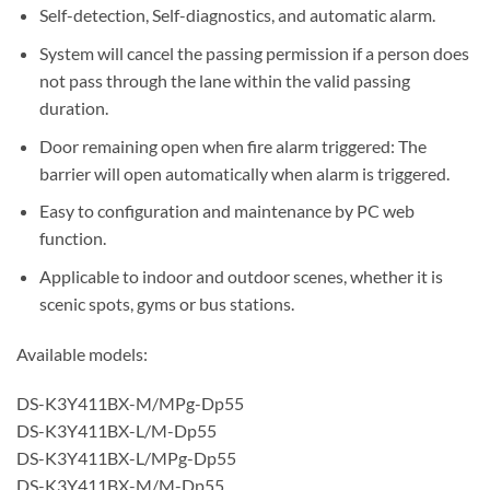
Self-detection, Self-diagnostics, and automatic alarm.
System will cancel the passing permission if a person does
not pass through the lane within the valid passing
duration.
Door remaining open when fire alarm triggered: The
barrier will open automatically when alarm is triggered.
Easy to configuration and maintenance by PC web
function.
Applicable to indoor and outdoor scenes, whether it is
scenic spots, gyms or bus stations.
Available models:
DS-K3Y411BX-M/MPg-Dp55
DS-K3Y411BX-L/M-Dp55
DS-K3Y411BX-L/MPg-Dp55
DS-K3Y411BX-M/M-Dp55