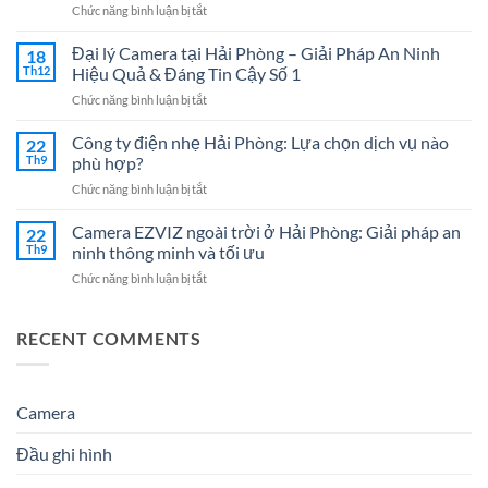
ở
Chức năng bình luận bị tắt
Tại
Công
Hải
Ty
Đại lý Camera tại Hải Phòng – Giải Pháp An Ninh
Phòng
18
Điện
Chuyên
Th12
Hiệu Quả & Đáng Tin Cậy Số 1
Nhẹ
Nghiệp
ở
Chức năng bình luận bị tắt
Hải
–
Đại
Dương:
Giải
lý
Công ty điện nhẹ Hải Phòng: Lựa chọn dịch vụ nào
7
22
Pháp
Camera
Dịch
Th9
phù hợp?
Tối
tại
Vụ
Ưu
ở
Chức năng bình luận bị tắt
Hải
Hệ
Cho
Công
Phòng
Thống
Doanh
ty
Camera EZVIZ ngoài trời ở Hải Phòng: Giải pháp an
–
22
Điện
Nghiệp
điện
Giải
Th9
ninh thông minh và tối ưu
Nhẹ
Năm
nhẹ
Pháp
Uy
2026
ở
Chức năng bình luận bị tắt
Hải
An
Tín
Camera
Phòng:
Ninh
Cho
EZVIZ
Lựa
Hiệu
Doanh
ngoài
RECENT COMMENTS
chọn
Quả
Nghiệp
trời
dịch
&
&
ở
vụ
Đáng
Gia
Hải
nào
Tin
Đình
Phòng:
Camera
phù
Cậy
Giải
hợp?
Số
pháp
1
Đầu ghi hình
an
ninh