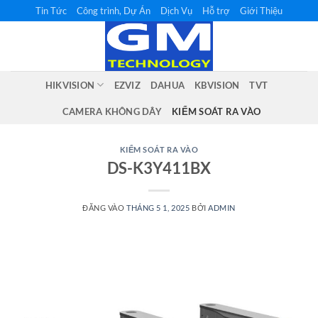
Bỏ
Tin Tức
Công trình, Dự Án
Dịch Vụ
Hỗ trợ
Giới Thiệu
qua
nội
dung
HIKVISION
EZVIZ
DAHUA
KBVISION
TVT
CAMERA KHÔNG DÂY
KIỂM SOÁT RA VÀO
KIỂM SOÁT RA VÀO
DS-K3Y411BX
ĐĂNG VÀO
THÁNG 5 1, 2025
BỞI
ADMIN