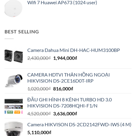
Wifi 7 Huawei AP673 (1024 user)
BEST SELLING
Camera Dahua Mini DH-HAC-HUM3100BP
Giá
Giá
2,430,000
₫
1,944,000
₫
gốc
hiện
là:
tại
CAMERA HDTVI THÂN HỒNG NGOẠI
2,430,000₫.
là:
HIKVISION DS-2CE16D0T-IRP
1,944,000₫.
Giá
Giá
1,020,000
₫
816,000
₫
gốc
hiện
ĐẦU GHI HÌNH 8 KÊNH TURBO HD 3.0
là:
tại
HIKVISION DS-7208HQHI-F1/N
1,020,000₫.
là:
Giá
Giá
4,520,000
₫
3,636,000
₫
816,000₫.
gốc
hiện
Camera HIKVISON DS-2CD2142FWD-IWS (4 M)
là:
tại
5,110,000
₫
4,520,000₫.
là: