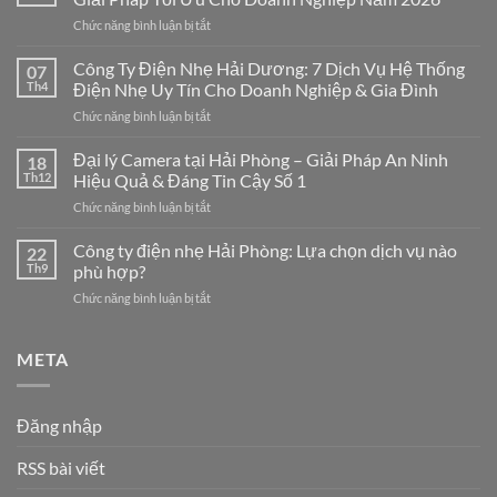
ở
Chức năng bình luận bị tắt
Thi
Công
Công Ty Điện Nhẹ Hải Dương: 7 Dịch Vụ Hệ Thống
07
Mạng
Th4
Điện Nhẹ Uy Tín Cho Doanh Nghiệp & Gia Đình
LAN
ở
Chức năng bình luận bị tắt
Tại
Công
Hải
Ty
Đại lý Camera tại Hải Phòng – Giải Pháp An Ninh
Phòng
18
Điện
Chuyên
Th12
Hiệu Quả & Đáng Tin Cậy Số 1
Nhẹ
Nghiệp
ở
Chức năng bình luận bị tắt
Hải
–
Đại
Dương:
Giải
lý
Công ty điện nhẹ Hải Phòng: Lựa chọn dịch vụ nào
7
22
Pháp
Camera
Dịch
Th9
phù hợp?
Tối
tại
Vụ
Ưu
ở
Chức năng bình luận bị tắt
Hải
Hệ
Cho
Công
Phòng
Thống
Doanh
ty
–
Điện
Nghiệp
điện
META
Giải
Nhẹ
Năm
nhẹ
Pháp
Uy
2026
Hải
An
Tín
Phòng:
Ninh
Cho
Đăng nhập
Lựa
Hiệu
Doanh
chọn
Quả
Nghiệp
RSS bài viết
dịch
&
&
vụ
Đáng
Gia