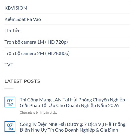
KBVISION
Kiểm Soát Ra Vào
Tin Tức
Trọn bộ camera 1M ( HD 720p)
Trọn bộ camera 2M ( HD1080p)
TVT
LATEST POSTS
Thi Công Mạng LAN Tại Hải Phòng Chuyên Nghiệp –
07
Th7
Giải Pháp Tối Ưu Cho Doanh Nghiệp Năm 2026
ở
Chức năng bình luận bị tắt
Thi
Công
Công Ty Điện Nhẹ Hải Dương: 7 Dịch Vụ Hệ Thống
07
Mạng
Th4
Điện Nhẹ Uy Tín Cho Doanh Nghiệp & Gia Đình
LAN