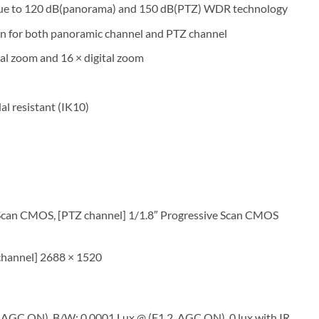
t due to 120 dB(panorama) and 150 dB(PTZ) WDR technology
on for both panoramic channel and PTZ channel
al zoom and 16 × digital zoom
al resistant (IK10)
 Scan CMOS, [PTZ channel] 1/1.8″ Progressive Scan CMOS
channel] 2688 × 1520
, AGC ON), B/W: 0.0001 Lux @ (F1.2, AGC ON), 0 lux with IR