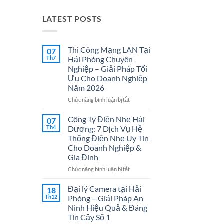
LATEST POSTS
Thi Công Mạng LAN Tại
07
Th7
Hải Phòng Chuyên
Nghiệp – Giải Pháp Tối
Ưu Cho Doanh Nghiệp
Năm 2026
ở
Chức năng bình luận bị tắt
Thi
Công
Công Ty Điện Nhẹ Hải
07
Mạng
Th4
Dương: 7 Dịch Vụ Hệ
LAN
Thống Điện Nhẹ Uy Tín
Tại
Cho Doanh Nghiệp &
Hải
Gia Đình
Phòng
Chuyên
ở
Chức năng bình luận bị tắt
Nghiệp
Công
–
Ty
Đại lý Camera tại Hải
18
Giải
Điện
Th12
Phòng – Giải Pháp An
Pháp
Nhẹ
Ninh Hiệu Quả & Đáng
Tối
Hải
Tin Cậy Số 1
Ưu
Dương: