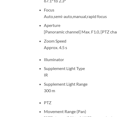
67.1° to 2.3°
Focus
Auto,semi-auto,manual,rapid focus
Aperture
[Panoramic channel] Max. F1.0, [PTZ cha
Zoom Speed
Approx. 4.5 s
Illuminator
Supplement Light Type
IR
Supplement Light Range
300 m
PTZ
Movement Range (Pan)