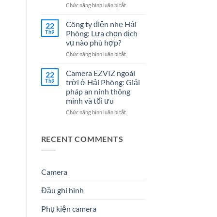
Cho
7
ở
Chức năng bình luận bị tắt
Doanh
Dịch
Đại
Nghiệp
Vụ
lý
Công ty điện nhẹ Hải
22
Năm
Hệ
Camera
Th9
Phòng: Lựa chọn dịch
2026
Thống
tại
vụ nào phù hợp?
Điện
Hải
Nhẹ
ở
Chức năng bình luận bị tắt
Phòng
Uy
Công
–
Tín
ty
Giải
Camera EZVIZ ngoài
22
Cho
điện
Pháp
Th9
trời ở Hải Phòng: Giải
Doanh
nhẹ
An
pháp an ninh thông
Nghiệp
Hải
Ninh
minh và tối ưu
&
Phòng:
Hiệu
Gia
Lựa
Quả
ở
Chức năng bình luận bị tắt
Đình
chọn
&
Camera
dịch
Đáng
EZVIZ
vụ
Tin
ngoài
RECENT COMMENTS
nào
Cậy
trời
phù
Số
ở
hợp?
1
Hải
Phòng:
Camera
Giải
pháp
Đầu ghi hình
an
ninh
Phụ kiện camera
thông