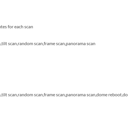
l
tes for each scan
n,tilt scan,random scan,frame scan,panorama scan
an,tilt scan,random scan,frame scan,panorama scan,dome reboot,d