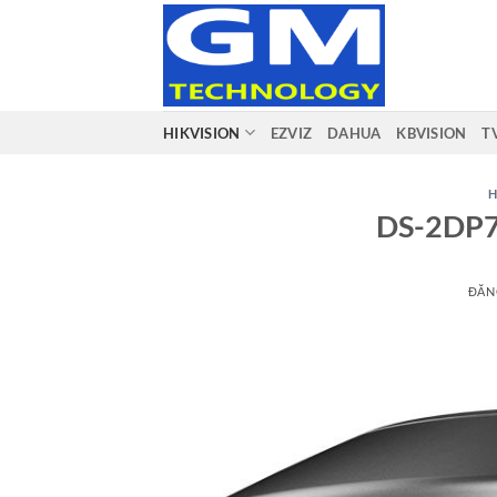
Bỏ
qua
nội
dung
HIKVISION
EZVIZ
DAHUA
KBVISION
T
H
DS-2DP7
ĐĂN