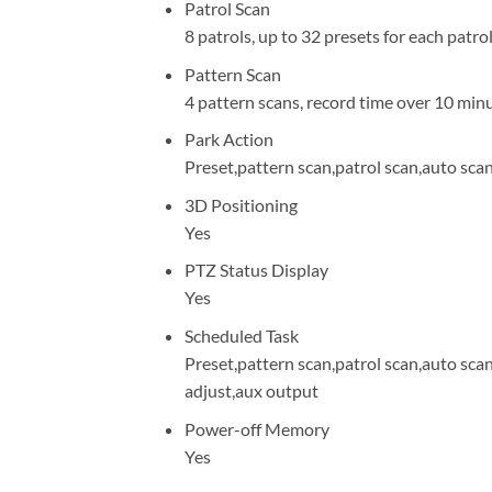
Patrol Scan
8 patrols, up to 32 presets for each patro
Pattern Scan
4 pattern scans, record time over 10 minu
Park Action
Preset,pattern scan,patrol scan,auto sca
3D Positioning
Yes
PTZ Status Display
Yes
Scheduled Task
Preset,pattern scan,patrol scan,auto sc
adjust,aux output
Power-off Memory
Yes