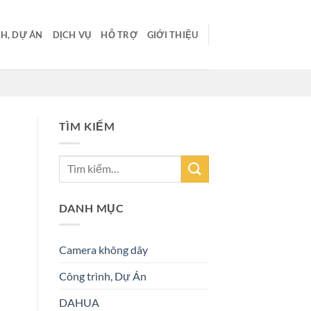
H, DỰ ÁN
DỊCH VỤ
HỖ TRỢ
GIỚI THIỆU
TÌM KIẾM
DANH MỤC
Camera không dây
Công trình, Dự Án
DAHUA