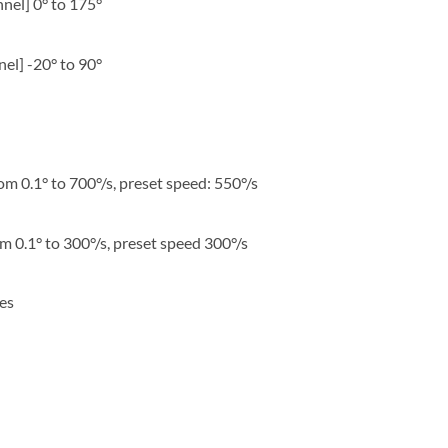
nel] 0° to 175°
el] -20° to 90°
m 0.1° to 700°/s, preset speed: 550°/s
om 0.1° to 300°/s, preset speed 300°/s
es