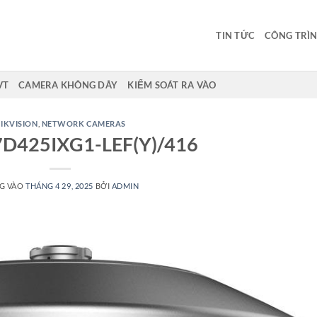
TIN TỨC
CÔNG TRÌN
VT
CAMERA KHÔNG DÂY
KIỂM SOÁT RA VÀO
IKVISION
,
NETWORK CAMERAS
D425IXG1-LEF(Y)/416
G VÀO
THÁNG 4 29, 2025
BỞI
ADMIN