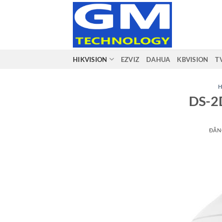
Bỏ
qua
nội
dung
HIKVISION
EZVIZ
DAHUA
KBVISION
T
H
DS-2
ĐĂN