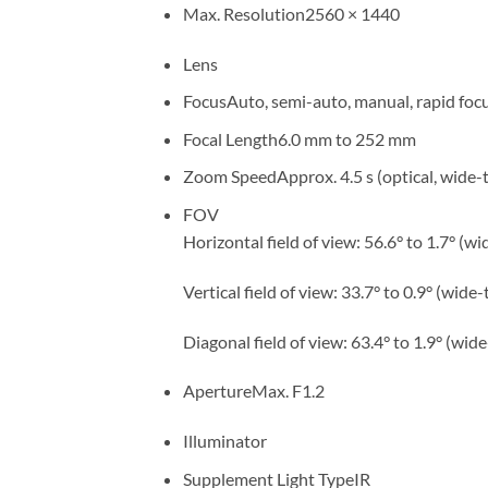
Max. Resolution
2560 × 1440
Lens
Focus
Auto, semi-auto, manual, rapid foc
Focal Length
6.0 mm to 252 mm
Zoom Speed
Approx. 4.5 s (optical, wide-t
FOV
Horizontal field of view: 56.6° to 1.7° (wid
Vertical field of view: 33.7° to 0.9° (wide-t
Diagonal field of view: 63.4° to 1.9° (wide
Aperture
Max. F1.2
Illuminator
Supplement Light Type
IR