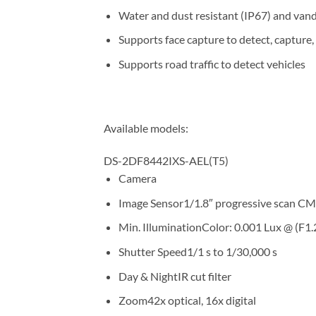
Water and dust resistant (IP67) and vand
Supports face capture to detect, capture,
Supports road traffic to detect vehicles
Available models:
DS-2DF8442IXS-AEL(T5)
Camera
Image Sensor
1/1.8″ progressive scan C
Min. Illumination
Color: 0.001 Lux @ (F1
Shutter Speed
1/1 s to 1/30,000 s
Day & Night
IR cut filter
Zoom
42x optical, 16x digital