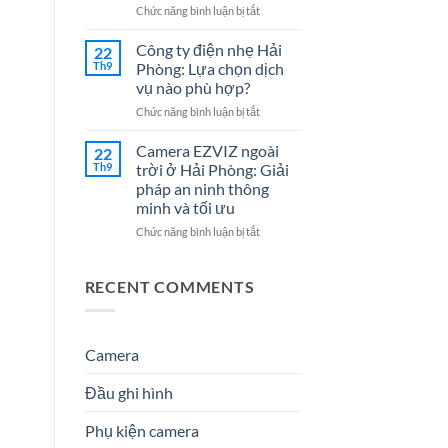
Cho
7
ở
Chức năng bình luận bị tắt
Doanh
Dịch
Đại
Nghiệp
Vụ
lý
Công ty điện nhẹ Hải
22
Năm
Hệ
Camera
Th9
Phòng: Lựa chọn dịch
2026
Thống
tại
vụ nào phù hợp?
Điện
Hải
Nhẹ
ở
Chức năng bình luận bị tắt
Phòng
Uy
Công
–
Tín
ty
Giải
Camera EZVIZ ngoài
22
Cho
điện
Pháp
Th9
trời ở Hải Phòng: Giải
Doanh
nhẹ
An
pháp an ninh thông
Nghiệp
Hải
Ninh
minh và tối ưu
&
Phòng:
Hiệu
Gia
Lựa
Quả
ở
Chức năng bình luận bị tắt
Đình
chọn
&
Camera
dịch
Đáng
EZVIZ
vụ
Tin
ngoài
RECENT COMMENTS
nào
Cậy
trời
phù
Số
ở
hợp?
1
Hải
Phòng:
Camera
Giải
pháp
Đầu ghi hình
an
ninh
Phụ kiện camera
thông