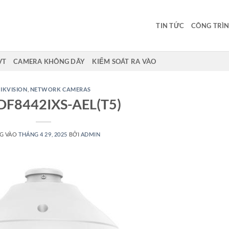
TIN TỨC
CÔNG TRÌN
VT
CAMERA KHÔNG DÂY
KIỂM SOÁT RA VÀO
IKVISION
,
NETWORK CAMERAS
DF8442IXS-AEL(T5)
G VÀO
THÁNG 4 29, 2025
BỞI
ADMIN