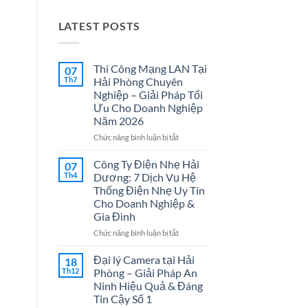
LATEST POSTS
Thi Công Mạng LAN Tại
07
Th7
Hải Phòng Chuyên
Nghiệp – Giải Pháp Tối
Ưu Cho Doanh Nghiệp
Năm 2026
ở
Chức năng bình luận bị tắt
Thi
Công
Công Ty Điện Nhẹ Hải
07
Mạng
Th4
Dương: 7 Dịch Vụ Hệ
LAN
Thống Điện Nhẹ Uy Tín
Tại
Cho Doanh Nghiệp &
Hải
Gia Đình
Phòng
Chuyên
ở
Chức năng bình luận bị tắt
Nghiệp
Công
–
Ty
Đại lý Camera tại Hải
18
Giải
Điện
Th12
Phòng – Giải Pháp An
Pháp
Nhẹ
Ninh Hiệu Quả & Đáng
Tối
Hải
Tin Cậy Số 1
Ưu
Dương: