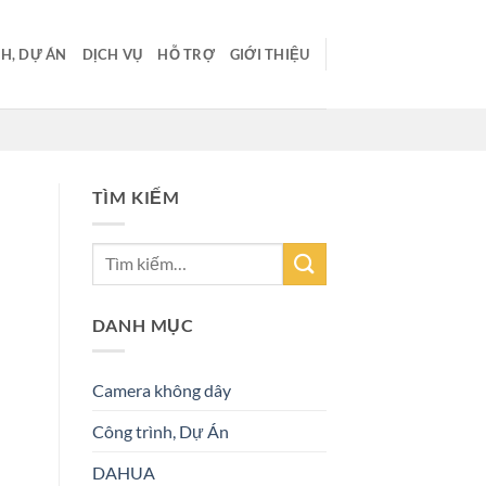
H, DỰ ÁN
DỊCH VỤ
HỖ TRỢ
GIỚI THIỆU
TÌM KIẾM
DANH MỤC
Camera không dây
Công trình, Dự Án
DAHUA