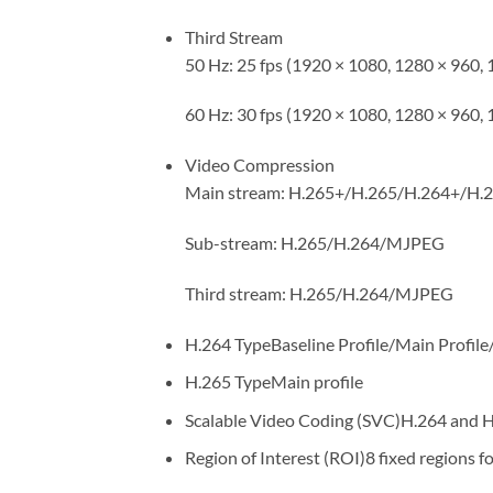
Third Stream
50 Hz: 25 fps (1920 × 1080, 1280 × 960, 
60 Hz: 30 fps (1920 × 1080, 1280 × 960, 
Video Compression
Main stream: H.265+/H.265/H.264+/H.
Sub-stream: H.265/H.264/MJPEG
Third stream: H.265/H.264/MJPEG
H.264 Type
Baseline Profile/Main Profile
H.265 Type
Main profile
Scalable Video Coding (SVC)
H.264 and H
Region of Interest (ROI)
8 fixed regions f