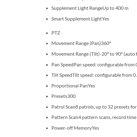
Supplement Light Range
Up to 400 m
Smart Supplement Light
Yes
PTZ
Movement Range (Pan)
360°
Movement Range (Tilt)
-20° to 90° (auto f
Pan Speed
Pan speed: configurable from 0
Tilt Speed
Tilt speed: configurable from 0
Proportional Pan
Yes
Presets
300
Patrol Scan
8 patrols, up to 32 presets fo
Pattern Scan
4 pattern scans, record time
Power-off Memory
Yes