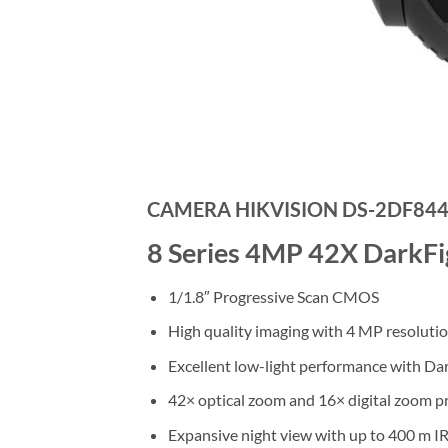
CAMERA HIKVISION DS-2DF8442
8 Series 4MP 42X DarkF
1/1.8″ Progressive Scan CMOS
High quality imaging with 4 MP resoluti
Excellent low-light performance with Da
42× optical zoom and 16× digital zoom pr
Expansive night view with up to 400 m IR