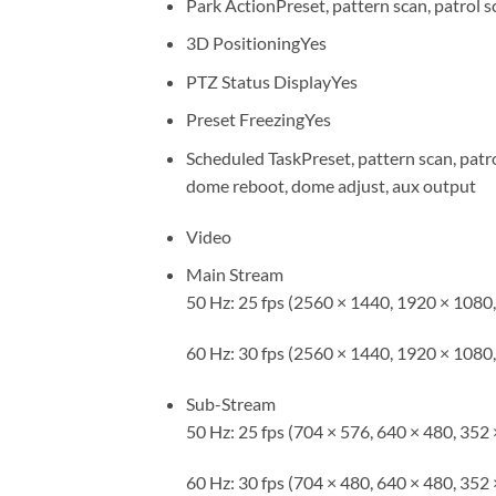
Park Action
Preset, pattern scan, patrol 
3D Positioning
Yes
PTZ Status Display
Yes
Preset Freezing
Yes
Scheduled Task
Preset, pattern scan, patr
dome reboot, dome adjust, aux output
Video
Main Stream
50 Hz: 25 fps (2560 × 1440, 1920 × 1080
60 Hz: 30 fps (2560 × 1440, 1920 × 1080
Sub-Stream
50 Hz: 25 fps (704 × 576, 640 × 480, 352 
60 Hz: 30 fps (704 × 480, 640 × 480, 352 