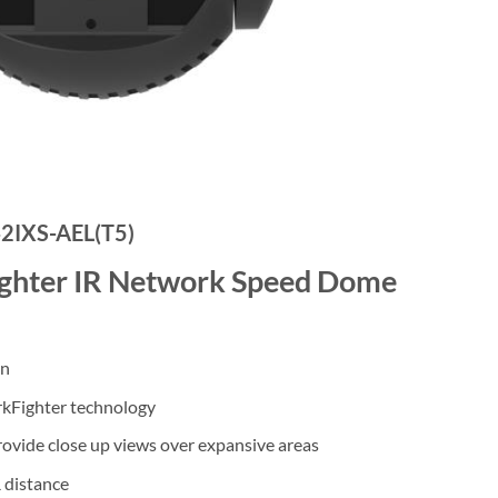
IXS-AEL(T5)
ighter IR Network Speed Dome
on
rkFighter technology
ovide close up views over expansive areas
 distance