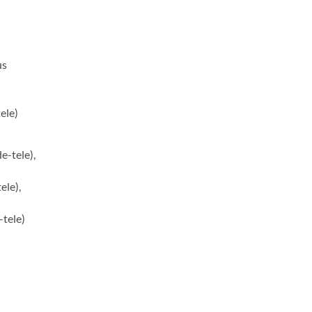
us
ele)
e-tele),
ele),
-tele)