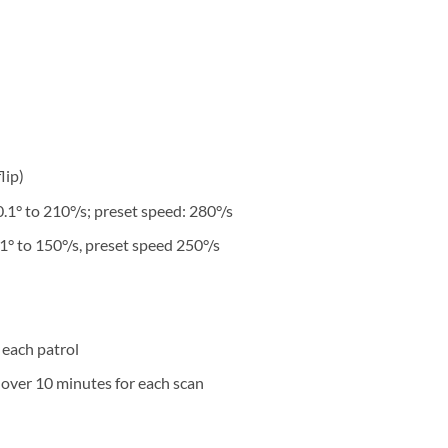
lip)
.1° to 210°/s; preset speed: 280°/s
.1° to 150°/s, preset speed 250°/s
r each patrol
 over 10 minutes for each scan