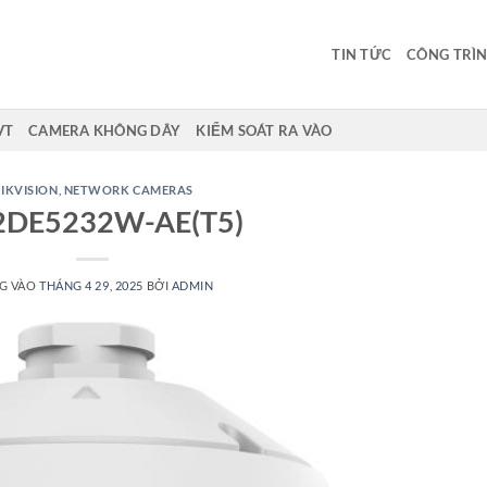
TIN TỨC
CÔNG TRÌN
VT
CAMERA KHÔNG DÂY
KIỂM SOÁT RA VÀO
IKVISION
,
NETWORK CAMERAS
2DE5232W-AE(T5)
G VÀO
THÁNG 4 29, 2025
BỞI
ADMIN