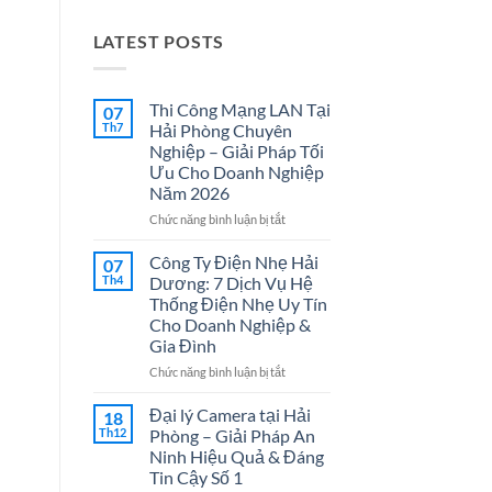
LATEST POSTS
Thi Công Mạng LAN Tại
07
Th7
Hải Phòng Chuyên
Nghiệp – Giải Pháp Tối
Ưu Cho Doanh Nghiệp
Năm 2026
ở
Chức năng bình luận bị tắt
Thi
Công
Công Ty Điện Nhẹ Hải
07
Mạng
Th4
Dương: 7 Dịch Vụ Hệ
LAN
Thống Điện Nhẹ Uy Tín
Tại
Cho Doanh Nghiệp &
Hải
Gia Đình
Phòng
Chuyên
ở
Chức năng bình luận bị tắt
Nghiệp
Công
–
Ty
Đại lý Camera tại Hải
18
Giải
Điện
Th12
Phòng – Giải Pháp An
Pháp
Nhẹ
Ninh Hiệu Quả & Đáng
Tối
Hải
Tin Cậy Số 1
Ưu
Dương: