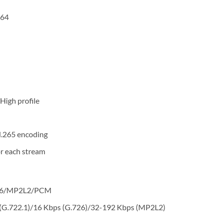
264
High profile
.265 encoding
or each stream
726/MP2L2/PCM
 (G.722.1)/16 Kbps (G.726)/32-192 Kbps (MP2L2)