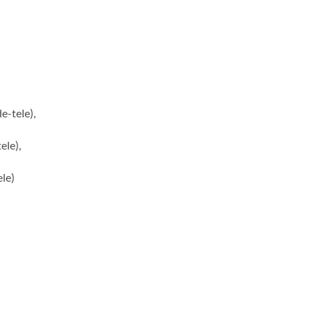
e-tele),
ele),
ele)