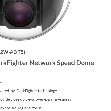
2W-AE(T5)
rkFighter Network Speed Dome
on
owered-by-DarkFighter technology
ovide close up views over expansive areas
exposure, regional focus