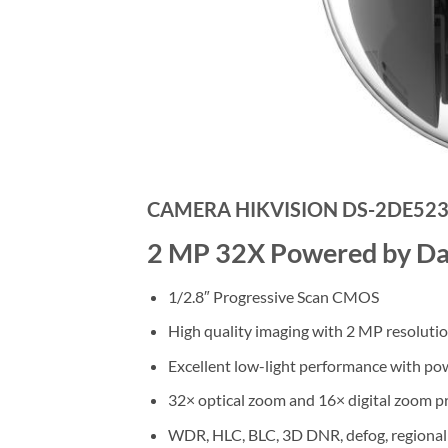
CAMERA HIKVISION DS-2DE523
2 MP 32X Powered by Da
1/2.8″ Progressive Scan CMOS
High quality imaging with 2 MP resoluti
Excellent low-light performance with p
32× optical zoom and 16× digital zoom pr
WDR, HLC, BLC, 3D DNR, defog, regional 