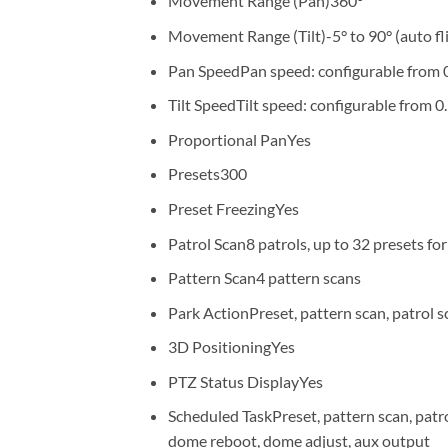
Movement Range (Pan)
360°
Movement Range (Tilt)
-5° to 90° (auto fl
Pan Speed
Pan speed: configurable from 0
Tilt Speed
Tilt speed: configurable from 0
Proportional Pan
Yes
Presets
300
Preset Freezing
Yes
Patrol Scan
8 patrols, up to 32 presets fo
Pattern Scan
4 pattern scans
Park Action
Preset, pattern scan, patrol 
3D Positioning
Yes
PTZ Status Display
Yes
Scheduled Task
Preset, pattern scan, patr
dome reboot, dome adjust, aux output