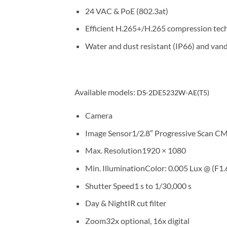
24 VAC & PoE (802.3at)
Efficient H.265+/H.265 compression tec
Water and dust resistant (IP66) and vand
Available models:
DS-2DE5232W-AE(T5)
Camera
Image Sensor
1/2.8″ Progressive Scan 
Max. Resolution
1920 × 1080
Min. Illumination
Color: 0.005 Lux @ (F1
Shutter Speed
1 s to 1/30,000 s
Day & Night
IR cut filter
Zoom
32x optional, 16x digital