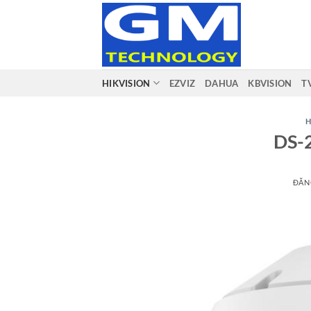
Bỏ
qua
nội
dung
HIKVISION
EZVIZ
DAHUA
KBVISION
T
H
DS-
ĐĂN