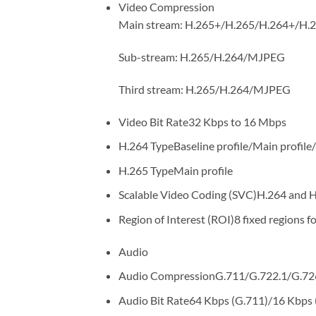
Video Compression
Main stream: H.265+/H.265/H.264+/H.
Sub-stream: H.265/H.264/MJPEG
Third stream: H.265/H.264/MJPEG
Video Bit Rate
32 Kbps to 16 Mbps
H.264 Type
Baseline profile/Main profile/
H.265 Type
Main profile
Scalable Video Coding (SVC)
H.264 and H
Region of Interest (ROI)
8 fixed regions f
Audio
Audio Compression
G.711/G.722.1/G.
Audio Bit Rate
64 Kbps (G.711)/16 Kbps