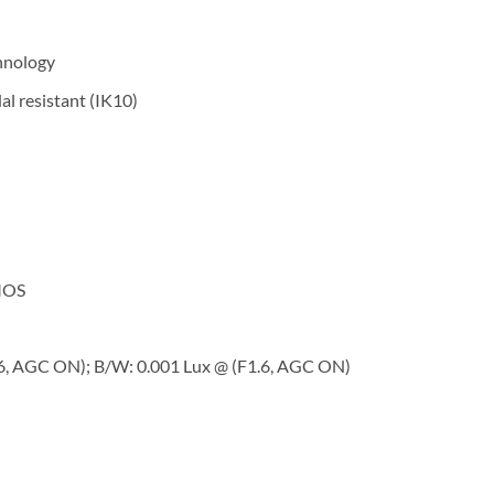
hnology
al resistant (IK10)
CMOS
.6, AGC ON); B/W: 0.001 Lux @ (F1.6, AGC ON)