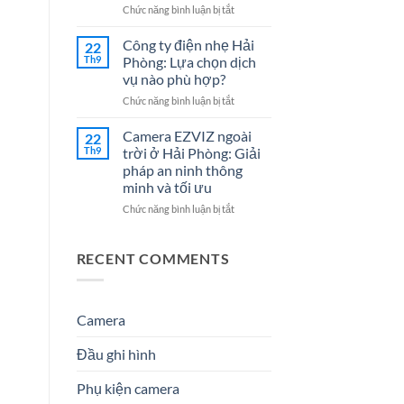
Cho
7
ở
Chức năng bình luận bị tắt
Doanh
Dịch
Đại
Nghiệp
Vụ
lý
Công ty điện nhẹ Hải
22
Năm
Hệ
Camera
Th9
Phòng: Lựa chọn dịch
2026
Thống
tại
vụ nào phù hợp?
Điện
Hải
Nhẹ
ở
Chức năng bình luận bị tắt
Phòng
Uy
Công
–
Tín
ty
Giải
Camera EZVIZ ngoài
22
Cho
điện
Pháp
Th9
trời ở Hải Phòng: Giải
Doanh
nhẹ
An
pháp an ninh thông
Nghiệp
Hải
Ninh
minh và tối ưu
&
Phòng:
Hiệu
Gia
Lựa
Quả
ở
Chức năng bình luận bị tắt
Đình
chọn
&
Camera
dịch
Đáng
EZVIZ
vụ
Tin
ngoài
RECENT COMMENTS
nào
Cậy
trời
phù
Số
ở
hợp?
1
Hải
Phòng:
Camera
Giải
pháp
Đầu ghi hình
an
ninh
Phụ kiện camera
thông