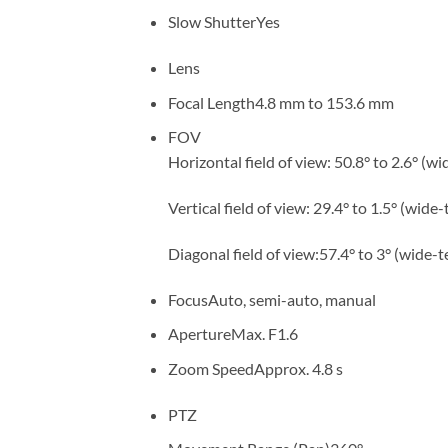
Slow Shutter
Yes
Lens
Focal Length
4.8 mm to 153.6 mm
FOV
Horizontal field of view: 50.8° to 2.6° (wid
Vertical field of view: 29.4° to 1.5° (wide-t
Diagonal field of view:57.4° to 3° (wide-t
Focus
Auto, semi-auto, manual
Aperture
Max. F1.6
Zoom Speed
Approx. 4.8 s
PTZ