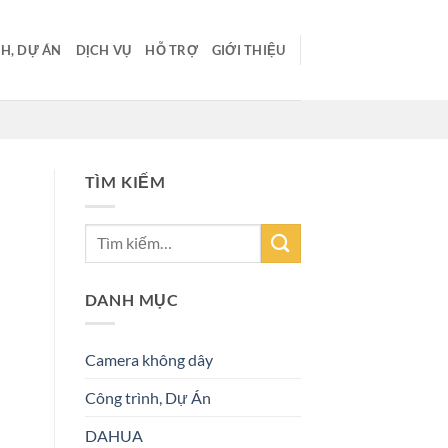
H, DỰ ÁN
DỊCH VỤ
HỖ TRỢ
GIỚI THIỆU
TÌM KIẾM
DANH MỤC
Camera không dây
Công trình, Dự Án
DAHUA