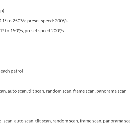
ip)
.1° to 250°/s; preset speed: 300°/s
.1° to 150°/s, preset speed 200°/s
r each patrol
scan, auto scan, tilt scan, random scan, frame scan, panorama scan
ol scan, auto scan, tilt scan, random scan, frame scan, panorama sc