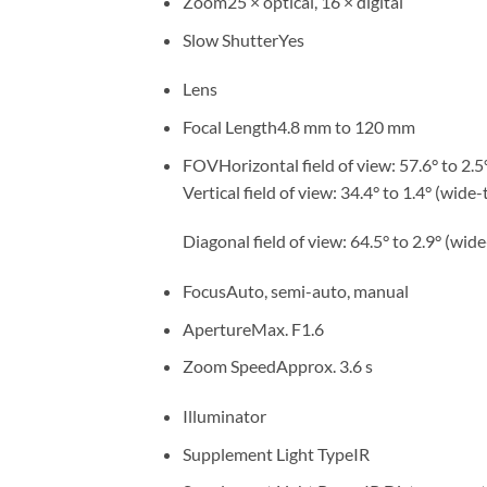
Zoom25 × optical, 16 × digital
Slow ShutterYes
Lens
Focal Length4.8 mm to 120 mm
FOVHorizontal field of view: 57.6° to 2.5°
Vertical field of view: 34.4° to 1.4° (wide-t
Diagonal field of view: 64.5° to 2.9° (wide
FocusAuto, semi-auto, manual
ApertureMax. F1.6
Zoom SpeedApprox. 3.6 s
Illuminator
Supplement Light TypeIR