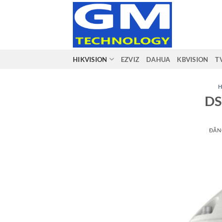
Bỏ
qua
nội
dung
HIKVISION
EZVIZ
DAHUA
KBVISION
T
H
DS
ĐĂN