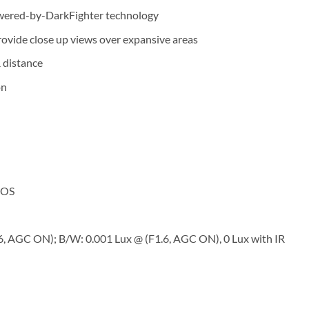
owered-by-DarkFighter technology
ovide close up views over expansive areas
 distance
on
MOS
.6, AGC ON); B/W: 0.001 Lux @ (F1.6, AGC ON), 0 Lux with IR