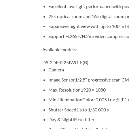
Excellent low-light performance with p
25× optical zoom and 16× digital zoom pr
Expansive night view with up to 100 m IR
Support H.265+/H.265 video compressi
Available models:
DS-2DE4225IWG-E(B)
Camera
Image Sensor1/2.8″ progressive scan C
Max. Resolution1920 × 1080
Min. IlluminationColor: 0.005 Lux @ (F1
Shutter Speed1 s to 1/30,000 s
Day & NightIR cut filter