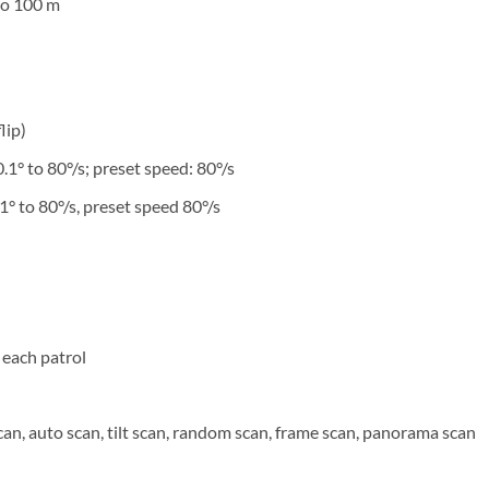
to 100 m
lip)
1° to 80°/s; preset speed: 80°/s
1° to 80°/s, preset speed 80°/s
 each patrol
can, auto scan, tilt scan, random scan, frame scan, panorama scan