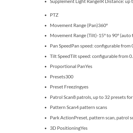
Supplement Light RangeIR Distance: up 
PTZ
Movement Range (Pan)360°
Movement Range (Tilt)-15° to 90° (auto f
Pan SpeedPan speed: configurable from 0.
Tilt SpeedTilt speed: configurable from 0.
Proportional PanYes
Presets300
Preset Freezingyes
Patrol Scan8 patrols, up to 32 presets for
Pattern Scan4 pattern scans
Park ActionPreset, pattern scan, patrol s
3D PositioningYes