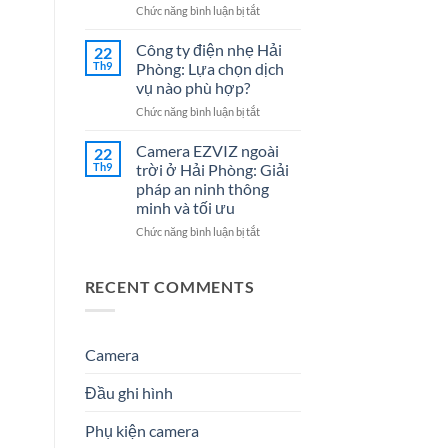
Cho
7
ở
Chức năng bình luận bị tắt
Doanh
Dịch
Đại
Nghiệp
Vụ
lý
Công ty điện nhẹ Hải
22
Năm
Hệ
Camera
Th9
Phòng: Lựa chọn dịch
2026
Thống
tại
vụ nào phù hợp?
Điện
Hải
Nhẹ
ở
Chức năng bình luận bị tắt
Phòng
Uy
Công
–
Tín
ty
Giải
Camera EZVIZ ngoài
22
Cho
điện
Pháp
Th9
trời ở Hải Phòng: Giải
Doanh
nhẹ
An
pháp an ninh thông
Nghiệp
Hải
Ninh
minh và tối ưu
&
Phòng:
Hiệu
Gia
Lựa
Quả
ở
Chức năng bình luận bị tắt
Đình
chọn
&
Camera
dịch
Đáng
EZVIZ
vụ
Tin
ngoài
RECENT COMMENTS
nào
Cậy
trời
phù
Số
ở
hợp?
1
Hải
Phòng:
Camera
Giải
pháp
Đầu ghi hình
an
ninh
Phụ kiện camera
thông