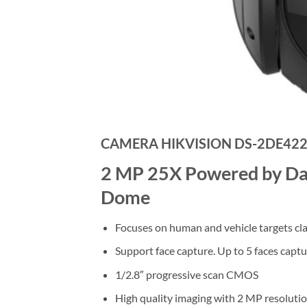
CAMERA HIKVISION DS-2DE42
2 MP 25X Powered by Da
Dome
Focuses on human and vehicle targets cla
Support face capture. Up to 5 faces capt
1/2.8″ progressive scan CMOS
High quality imaging with 2 MP resoluti