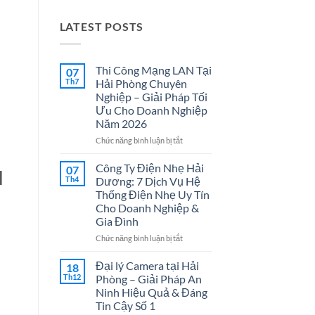
LATEST POSTS
Thi Công Mạng LAN Tại
07
Th7
Hải Phòng Chuyên
Nghiệp – Giải Pháp Tối
Ưu Cho Doanh Nghiệp
Năm 2026
ở
Chức năng bình luận bị tắt
Thi
Công
Công Ty Điện Nhẹ Hải
07
d
Mạng
Th4
Dương: 7 Dịch Vụ Hệ
LAN
Thống Điện Nhẹ Uy Tín
Tại
Cho Doanh Nghiệp &
Hải
Gia Đình
Phòng
Chuyên
ở
Chức năng bình luận bị tắt
Nghiệp
Công
–
Ty
Đại lý Camera tại Hải
18
Giải
Điện
Th12
Phòng – Giải Pháp An
Pháp
Nhẹ
Ninh Hiệu Quả & Đáng
Tối
Hải
Tin Cậy Số 1
Ưu
Dương: