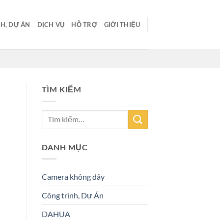
H, DỰ ÁN
DỊCH VỤ
HỖ TRỢ
GIỚI THIỆU
TÌM KIẾM
DANH MỤC
Camera không dây
Công trình, Dự Án
DAHUA