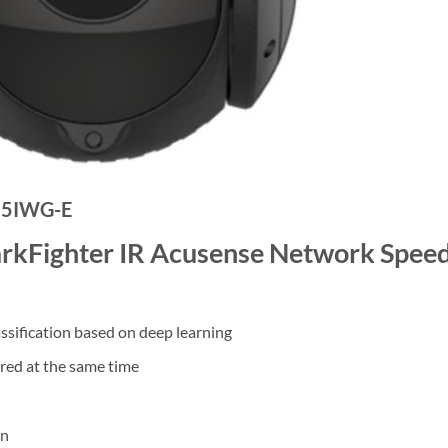
25IWG-E
rkFighter IR Acusense Network Spee
ssification based on deep learning
ured at the same time
on