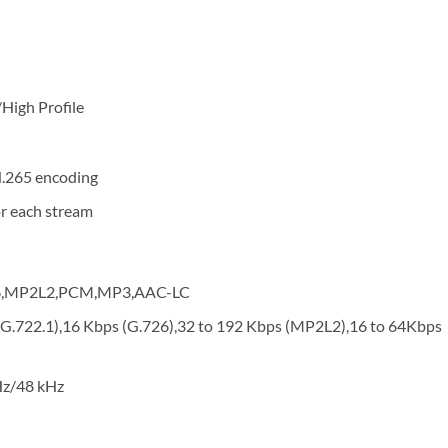
High Profile
H.265 encoding
or each stream
726,MP2L2,PCM,MP3,AAC-LC
(G.722.1),16 Kbps (G.726),32 to 192 Kbps (MP2L2),16 to 64Kbps
Hz/48 kHz