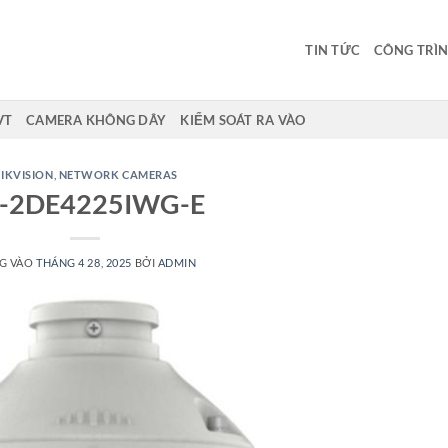
TIN TỨC
CÔNG TRÌN
VT
CAMERA KHÔNG DÂY
KIỂM SOÁT RA VÀO
IKVISION
,
NETWORK CAMERAS
-2DE4225IWG-E
G VÀO
THÁNG 4 28, 2025
BỞI
ADMIN