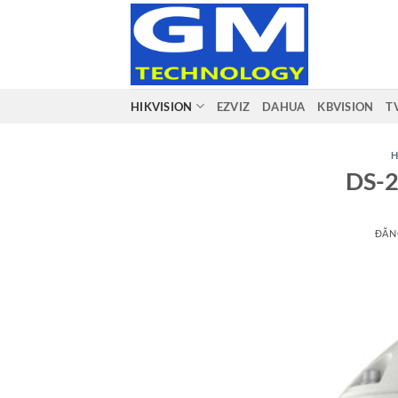
Bỏ
qua
nội
dung
HIKVISION
EZVIZ
DAHUA
KBVISION
T
H
DS-
ĐĂN