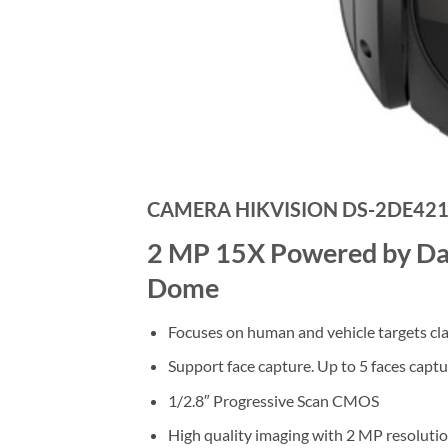
CAMERA HIKVISION DS-2DE421
2 MP 15X Powered by Da
Dome
Focuses on human and vehicle targets cla
Support face capture. Up to 5 faces capt
1/2.8″ Progressive Scan CMOS
High quality imaging with 2 MP resoluti