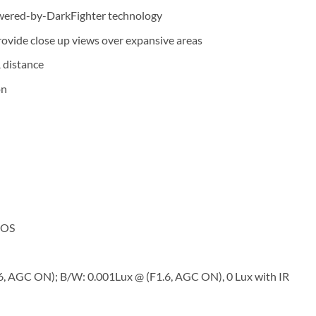
owered-by-DarkFighter technology
ovide close up views over expansive areas
 distance
on
MOS
.6, AGC ON); B/W: 0.001Lux @ (F1.6, AGC ON), 0 Lux with IR