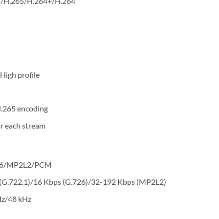
+/H.265/H.264+/H.264
High profile
H.265 encoding
or each stream
726/MP2L2/PCM
 (G.722.1)/16 Kbps (G.726)/32-192 Kbps (MP2L2)
Hz/48 kHz