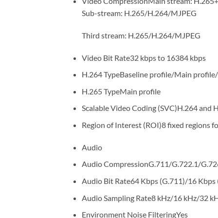
Video CompressionMain stream: H.265
Sub-stream: H.265/H.264/MJPEG
Third stream: H.265/H.264/MJPEG
Video Bit Rate32 kbps to 16384 kbps
H.264 TypeBaseline profile/Main profile/
H.265 TypeMain profile
Scalable Video Coding (SVC)H.264 and 
Region of Interest (ROI)8 fixed regions f
Audio
Audio CompressionG.711/G.722.1/G.
Audio Bit Rate64 Kbps (G.711)/16 Kbps
Audio Sampling Rate8 kHz/16 kHz/32 k
Environment Noise FilteringYes