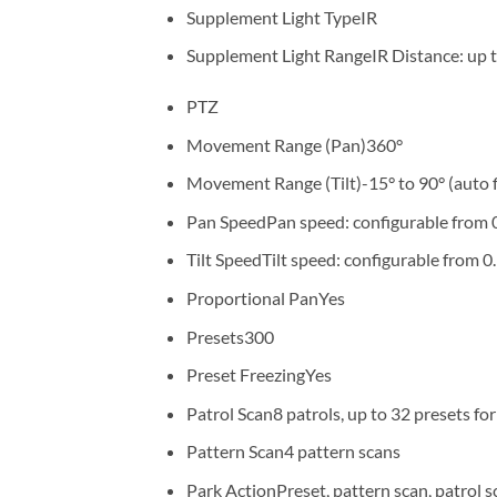
Supplement Light TypeIR
Supplement Light RangeIR Distance: up 
PTZ
Movement Range (Pan)360°
Movement Range (Tilt)-15° to 90° (auto f
Pan SpeedPan speed: configurable from 0.
Tilt SpeedTilt speed: configurable from 0.
Proportional PanYes
Presets300
Preset FreezingYes
Patrol Scan8 patrols, up to 32 presets for
Pattern Scan4 pattern scans
Park ActionPreset, pattern scan, patrol s