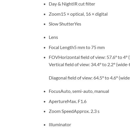
Day & NightIR cut filter
Zoom15 × optical, 16 × digital
Slow ShutterYes
Lens
Focal Length5 mm to 75 mm
FOVHorizontal field of view: 57.6° to 4° (
Vertical field of view: 34.4° to 2.2° (wide-t
Diagonal field of view: 64.5° to 4.6° (wide
FocusAuto, semi-auto, manual
ApertureMax. F1.6
Zoom SpeedApprox. 2.3 s
Illuminator