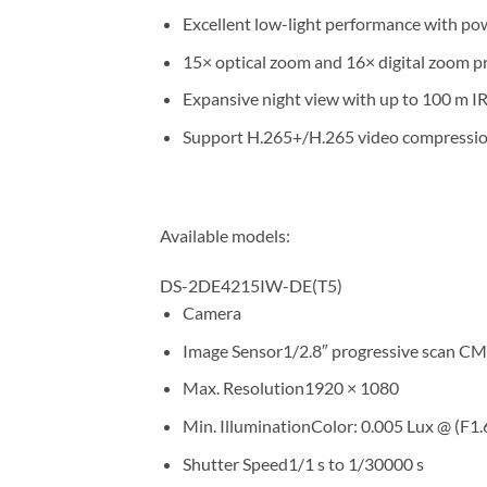
Excellent low-light performance with p
15× optical zoom and 16× digital zoom pr
Expansive night view with up to 100 m IR
Support H.265+/H.265 video compressi
Available models:
DS-2DE4215IW-DE(T5)
Camera
Image Sensor1/2.8″ progressive scan C
Max. Resolution1920 × 1080
Min. IlluminationColor: 0.005 Lux @ (F1
Shutter Speed1/1 s to 1/30000 s