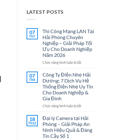
LATEST POSTS
Thi Công Mạng LAN Tại
07
Th7
Hải Phòng Chuyên
Nghiệp – Giải Pháp Tối
Ưu Cho Doanh Nghiệp
Năm 2026
ở
Chức năng bình luận bị tắt
Thi
Công
Công Ty Điện Nhẹ Hải
07
d
Mạng
Th4
Dương: 7 Dịch Vụ Hệ
LAN
Thống Điện Nhẹ Uy Tín
Tại
Cho Doanh Nghiệp &
Hải
Gia Đình
Phòng
Chuyên
ở
Chức năng bình luận bị tắt
Nghiệp
Công
–
Ty
Đại lý Camera tại Hải
18
Giải
Điện
Th12
Phòng – Giải Pháp An
Pháp
Nhẹ
Ninh Hiệu Quả & Đáng
Tối
Hải
Tin Cậy Số 1
Ưu
Dương: