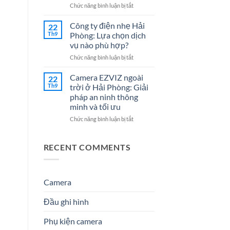
Cho
7
ở
Chức năng bình luận bị tắt
Doanh
Dịch
Đại
Nghiệp
Vụ
lý
Công ty điện nhẹ Hải
22
Năm
Hệ
Camera
Th9
Phòng: Lựa chọn dịch
2026
Thống
tại
vụ nào phù hợp?
Điện
Hải
Nhẹ
ở
Chức năng bình luận bị tắt
Phòng
Uy
Công
–
Tín
ty
Giải
Camera EZVIZ ngoài
22
Cho
điện
Pháp
Th9
trời ở Hải Phòng: Giải
Doanh
nhẹ
An
pháp an ninh thông
Nghiệp
Hải
Ninh
minh và tối ưu
&
Phòng:
Hiệu
Gia
Lựa
Quả
ở
Chức năng bình luận bị tắt
Đình
chọn
&
Camera
dịch
Đáng
EZVIZ
vụ
Tin
ngoài
RECENT COMMENTS
nào
Cậy
trời
phù
Số
ở
hợp?
1
Hải
Phòng:
Camera
Giải
pháp
Đầu ghi hình
an
ninh
Phụ kiện camera
thông