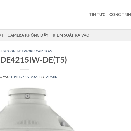
TIN TỨC
CÔNG TRÌN
VT
CAMERA KHÔNG DÂY
KIỂM SOÁT RA VÀO
IKVISION
,
NETWORK CAMERAS
2DE4215IW-DE(T5)
G VÀO
THÁNG 4 29, 2025
BỞI
ADMIN