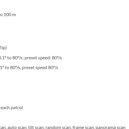
to 100 m
lip)
1° to 80°/s; preset speed: 80°/s
1° to 80°/s, preset speed 80°/s
 each patrol
can, auto scan, tilt scan, random scan, frame scan, panorama scan