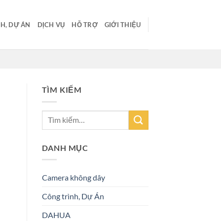
H, DỰ ÁN
DỊCH VỤ
HỖ TRỢ
GIỚI THIỆU
TÌM KIẾM
DANH MỤC
Camera không dây
Công trình, Dự Án
DAHUA