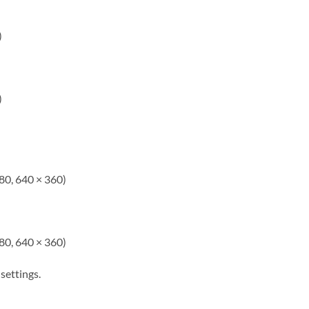
)
)
80, 640 × 360)
80, 640 × 360)
settings.