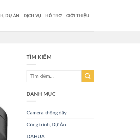
H, DỰ ÁN
DỊCH VỤ
HỖ TRỢ
GIỚI THIỆU
TÌM KIẾM
DANH MỤC
Camera không dây
Công trình, Dự Án
DAHUA