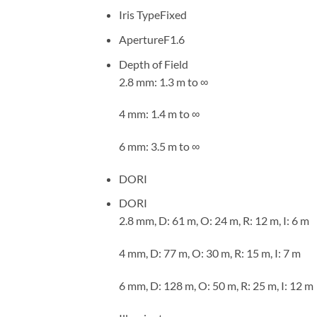
Iris Type
Fixed
Aperture
F1.6
Depth of Field
2.8 mm: 1.3 m to ∞
4 mm: 1.4 m to ∞
6 mm: 3.5 m to ∞
DORI
DORI
2.8 mm, D: 61 m, O: 24 m, R: 12 m, I: 6 m
4 mm, D: 77 m, O: 30 m, R: 15 m, I: 7 m
6 mm, D: 128 m, O: 50 m, R: 25 m, I: 12 m