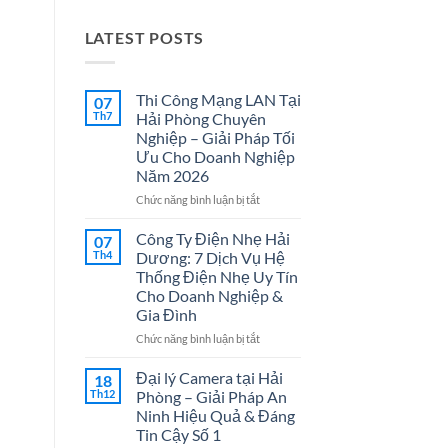
LATEST POSTS
Thi Công Mạng LAN Tại
07
Th7
Hải Phòng Chuyên
Nghiệp – Giải Pháp Tối
Ưu Cho Doanh Nghiệp
Năm 2026
ở
Chức năng bình luận bị tắt
Thi
Công
Công Ty Điện Nhẹ Hải
07
Mạng
Th4
Dương: 7 Dịch Vụ Hệ
LAN
Thống Điện Nhẹ Uy Tín
Tại
Cho Doanh Nghiệp &
Hải
Gia Đình
Phòng
Chuyên
ở
Chức năng bình luận bị tắt
Nghiệp
Công
–
Ty
Đại lý Camera tại Hải
18
Giải
Điện
Th12
Phòng – Giải Pháp An
Pháp
Nhẹ
Ninh Hiệu Quả & Đáng
Tối
Hải
Tin Cậy Số 1
Ưu
Dương: