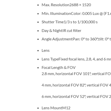
Max. Resolution
2688 × 1520
Min. Illumination
Color: 0.005 Lux @ (F1.
Shutter Time
1/3 s to 1/100,000 s
Day & Night
IR cut filter
Angle Adjustment
Pan: 0° to 360°,tilt: 0°
Lens
Lens Type
Fixed focal lens, 2.8, 4, and 6 
Focal Length & FOV
2.8 mm, horizontal FOV 101°, vertical F
4 mm, horizontal FOV 82°, vertical FOV 
6 mm, horizontal FOV 52°, vertical FOV 
Lens Mount
M12