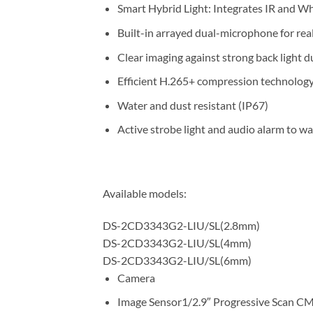
Smart Hybrid Light: Integrates IR and Wh
Built-in arrayed dual-microphone for real
Clear imaging against strong back light
Efficient H.265+ compression technolog
Water and dust resistant (IP67)
Active strobe light and audio alarm to wa
Available models:
DS-2CD3343G2-LIU/SL(2.8mm)
DS-2CD3343G2-LIU/SL(4mm)
DS-2CD3343G2-LIU/SL(6mm)
Camera
Image Sensor
1/2.9″ Progressive Scan 