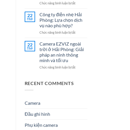
Cho
7
ở
Chức năng bình luận bị tắt
Doanh
Dịch
Đại
Nghiệp
Vụ
lý
Công ty điện nhẹ Hải
22
Năm
Hệ
Camera
Th9
Phòng: Lựa chọn dịch
2026
Thống
tại
vụ nào phù hợp?
Điện
Hải
Nhẹ
ở
Chức năng bình luận bị tắt
Phòng
Uy
Công
–
Tín
ty
Giải
Camera EZVIZ ngoài
22
Cho
điện
Pháp
Th9
trời ở Hải Phòng: Giải
Doanh
nhẹ
An
pháp an ninh thông
Nghiệp
Hải
Ninh
minh và tối ưu
&
Phòng:
Hiệu
Gia
Lựa
Quả
ở
Chức năng bình luận bị tắt
Đình
chọn
&
Camera
dịch
Đáng
EZVIZ
vụ
Tin
ngoài
RECENT COMMENTS
nào
Cậy
trời
phù
Số
ở
hợp?
1
Hải
Phòng:
Camera
Giải
pháp
Đầu ghi hình
an
ninh
Phụ kiện camera
thông