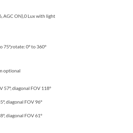
6, AGC ON),0 Lux with light
 to 75°,rotate: 0° to 360°
mm optional
OV 57°, diagonal FOV 118°
45°, diagonal FOV 96°
28°, diagonal FOV 61°