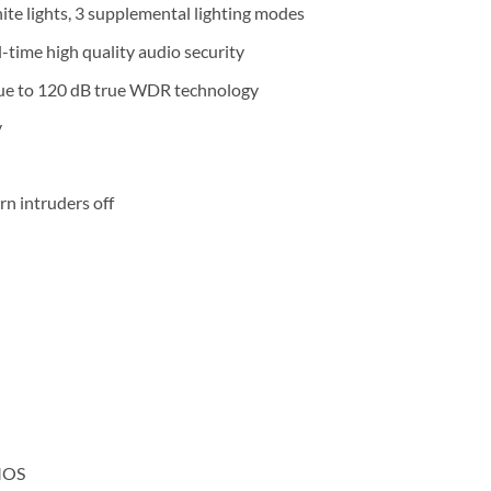
ite lights, 3 supplemental lighting modes
-time high quality audio security
 due to 120 dB true WDR technology
y
rn intruders off
CMOS