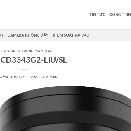
TIN TỨC
CÔNG TRÌN
VT
CAMERA KHÔNG DÂY
KIỂM SOÁT RA VÀO
IKVISION
,
NETWORK CAMERAS
2CD3343G2-LIU/SL
G VÀO
THÁNG 4 24, 2025
BỞI
ADMIN