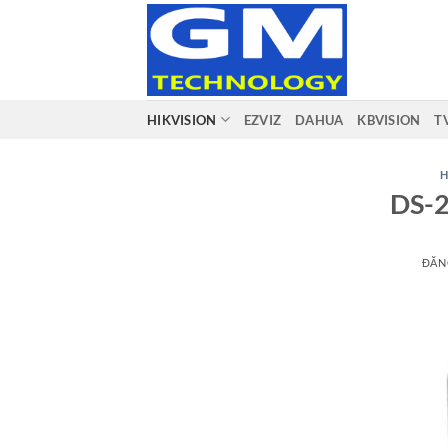
Bỏ
qua
nội
dung
HIKVISION
EZVIZ
DAHUA
KBVISION
T
H
DS-
ĐĂN