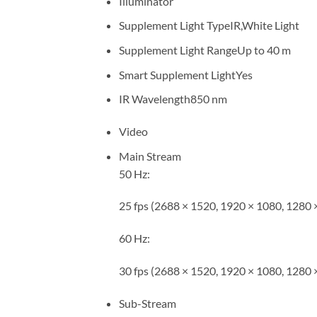
Illuminator
Supplement Light Type
IR,White Light
Supplement Light Range
Up to 40 m
Smart Supplement Light
Yes
IR Wavelength
850 nm
Video
Main Stream
50 Hz:
25 fps (2688 × 1520, 1920 × 1080, 1280 
60 Hz:
30 fps (2688 × 1520, 1920 × 1080, 1280 
Sub-Stream