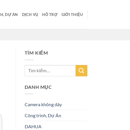
H, DỰ ÁN
DỊCH VỤ
HỖ TRỢ
GIỚI THIỆU
TÌM KIẾM
DANH MỤC
Camera không dây
Công trình, Dự Án
DAHUA