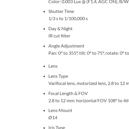
Color: 0.003 Lux @ (F1.4, AGC ON), B/W:
Shutter Time
1/3 s to 1/100,000 s
Day & Night
IR cut filter
Angle Adjustment
Pan: 0° to 355°, tilt: 0° to 75°, rotate: 0° 
Lens
Lens Type
Varifocal lens, motorized lens, 2.8 to 12
Focal Length & FOV
2.8 to 12 mm: horizontal FOV 108° to 46°
Lens Mount
Ø14
Iris Type