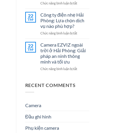
Cho
7
ở
Chức năng bình luận bị tắt
Doanh
Dịch
Đại
Nghiệp
Vụ
lý
Công ty điện nhẹ Hải
22
Năm
Hệ
Camera
Th9
Phòng: Lựa chọn dịch
2026
Thống
tại
vụ nào phù hợp?
Điện
Hải
Nhẹ
ở
Chức năng bình luận bị tắt
Phòng
Uy
Công
–
Tín
ty
Giải
Camera EZVIZ ngoài
22
Cho
điện
Pháp
Th9
trời ở Hải Phòng: Giải
Doanh
nhẹ
An
pháp an ninh thông
Nghiệp
Hải
Ninh
minh và tối ưu
&
Phòng:
Hiệu
Gia
Lựa
Quả
ở
Chức năng bình luận bị tắt
Đình
chọn
&
Camera
dịch
Đáng
EZVIZ
vụ
Tin
ngoài
RECENT COMMENTS
nào
Cậy
trời
phù
Số
ở
hợp?
1
Hải
Phòng:
Camera
Giải
pháp
Đầu ghi hình
an
ninh
Phụ kiện camera
thông