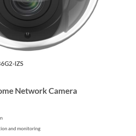
6G2-IZS
Dome Network Camera
on
ation and monitoring