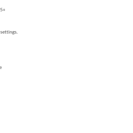
65+
settings.
e