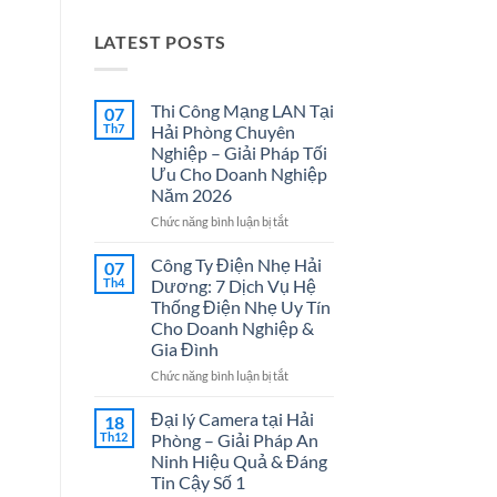
LATEST POSTS
Thi Công Mạng LAN Tại
07
Th7
Hải Phòng Chuyên
Nghiệp – Giải Pháp Tối
Ưu Cho Doanh Nghiệp
Năm 2026
ở
Chức năng bình luận bị tắt
Thi
Công
Công Ty Điện Nhẹ Hải
07
Mạng
Th4
Dương: 7 Dịch Vụ Hệ
LAN
Thống Điện Nhẹ Uy Tín
Tại
Cho Doanh Nghiệp &
Hải
Gia Đình
Phòng
Chuyên
ở
Chức năng bình luận bị tắt
Nghiệp
Công
–
Ty
Đại lý Camera tại Hải
18
Giải
Điện
Th12
Phòng – Giải Pháp An
Pháp
Nhẹ
Ninh Hiệu Quả & Đáng
Tối
Hải
Tin Cậy Số 1
Ưu
Dương: