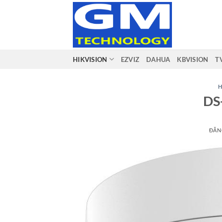
Bỏ
qua
nội
dung
HIKVISION
EZVIZ
DAHUA
KBVISION
T
H
DS
ĐĂN