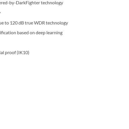
wered-by-DarkFighter technology
y
 due to 120 dB true WDR technology
ification based on deep learning
al proof (IK10)