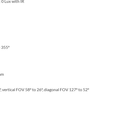
 0 Lux with IR
to 355°
 mm
, vertical FOV 58° to 26°, diagonal FOV 127° to 52°