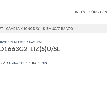
TIN TỨC
CÔNG TRÌN
VT
CAMERA KHÔNG DÂY
KIỂM SOÁT RA VÀO
IKVISION
,
NETWORK CAMERAS
D1663G2-LIZ(S)U/SL
G VÀO
THÁNG 4 19, 2025
BỞI
ADMIN