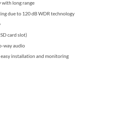
 with long range
hting due to 120 dB WDR technology
y
SD card slot)
wo-way audio
 easy installation and monitoring