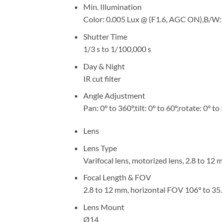
Min. Illumination
Color: 0.005 Lux @ (F1.6, AGC ON),B/W: 
Shutter Time
1/3 s to 1/100,000 s
Day & Night
IR cut filter
Angle Adjustment
Pan: 0° to 360°,tilt: 0° to 60°,rotate: 0° to
Lens
Lens Type
Varifocal lens, motorized lens, 2.8 to 12
Focal Length & FOV
2.8 to 12 mm, horizontal FOV 106° to 35.6
Lens Mount
Ø14