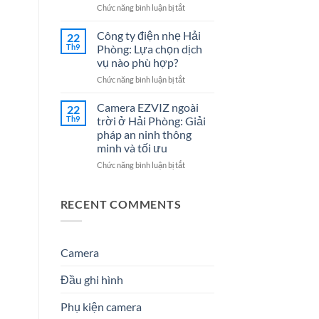
Cho
7
ở
Chức năng bình luận bị tắt
Doanh
Dịch
Đại
Nghiệp
Vụ
lý
Công ty điện nhẹ Hải
22
Năm
Hệ
Camera
Th9
Phòng: Lựa chọn dịch
2026
Thống
tại
vụ nào phù hợp?
Điện
Hải
Nhẹ
ở
Chức năng bình luận bị tắt
Phòng
Uy
Công
–
Tín
ty
Giải
Camera EZVIZ ngoài
22
Cho
điện
Pháp
Th9
trời ở Hải Phòng: Giải
Doanh
nhẹ
An
pháp an ninh thông
Nghiệp
Hải
Ninh
minh và tối ưu
&
Phòng:
Hiệu
Gia
Lựa
Quả
ở
Chức năng bình luận bị tắt
Đình
chọn
&
Camera
dịch
Đáng
EZVIZ
vụ
Tin
ngoài
RECENT COMMENTS
nào
Cậy
trời
phù
Số
ở
hợp?
1
Hải
Phòng:
Camera
Giải
pháp
Đầu ghi hình
an
ninh
Phụ kiện camera
thông