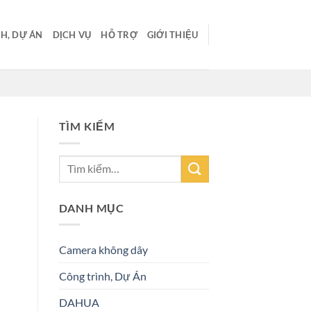
H, DỰ ÁN
DỊCH VỤ
HỖ TRỢ
GIỚI THIỆU
TÌM KIẾM
DANH MỤC
Camera không dây
Công trình, Dự Án
DAHUA