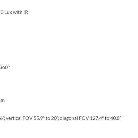
0 Lux with IR
 360°
 mm
°, vertical FOV 55.9° to 20°, diagonal FOV 127.4° to 40.8°