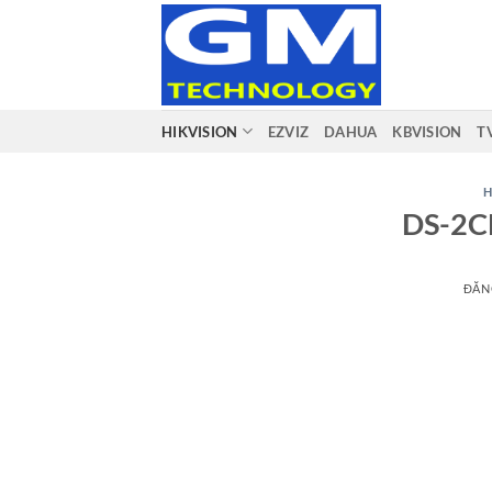
Bỏ
qua
nội
dung
HIKVISION
EZVIZ
DAHUA
KBVISION
T
H
DS-2C
ĐĂN