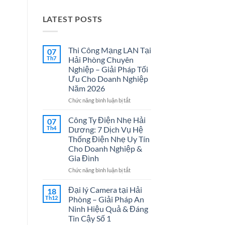
LATEST POSTS
Thi Công Mạng LAN Tại
07
Th7
Hải Phòng Chuyên
Nghiệp – Giải Pháp Tối
Ưu Cho Doanh Nghiệp
Năm 2026
ở
Chức năng bình luận bị tắt
Thi
Công
Công Ty Điện Nhẹ Hải
07
Mạng
Th4
Dương: 7 Dịch Vụ Hệ
LAN
Thống Điện Nhẹ Uy Tín
Tại
Cho Doanh Nghiệp &
Hải
Gia Đình
Phòng
Chuyên
ở
Chức năng bình luận bị tắt
Nghiệp
Công
–
Ty
Đại lý Camera tại Hải
18
Giải
Điện
Th12
Phòng – Giải Pháp An
Pháp
Nhẹ
Ninh Hiệu Quả & Đáng
Tối
Hải
Tin Cậy Số 1
Ưu
Dương: