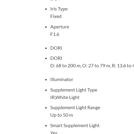
Iris Type
Fixed
Aperture
F1.6
DORI
DORI
D: 68 to 200 m, O: 27 to 79 m, R: 13.6 to 4
Illuminator
Supplement Light Type
IR,White Light
Supplement Light Range
Up to 50 m
Smart Supplement Light
Yes