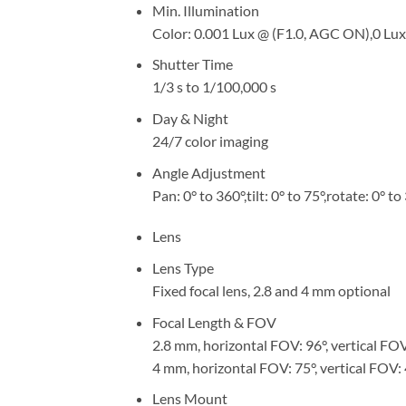
Min. Illumination
Color: 0.001 Lux @ (F1.0, AGC ON),0 Lux 
Shutter Time
1/3 s to 1/100,000 s
Day & Night
24/7 color imaging
Angle Adjustment
Pan: 0° to 360°,tilt: 0° to 75°,rotate: 0° to
Lens
Lens Type
Fixed focal lens, 2.8 and 4 mm optional
Focal Length & FOV
2.8 mm, horizontal FOV: 96°, vertical FO
4 mm, horizontal FOV: 75°, vertical FOV:
Lens Mount