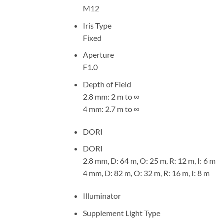
M12
Iris Type
Fixed
Aperture
F1.0
Depth of Field
2.8 mm: 2 m to ∞
4 mm: 2.7 m to ∞
DORI
DORI
2.8 mm, D: 64 m, O: 25 m, R: 12 m, I: 6 m
4 mm, D: 82 m, O: 32 m, R: 16 m, I: 8 m
Illuminator
Supplement Light Type