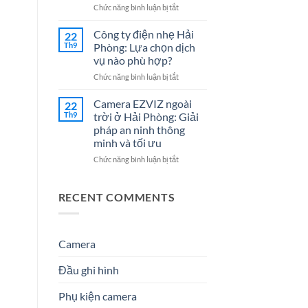
Cho
7
ở
Chức năng bình luận bị tắt
Doanh
Dịch
Đại
Nghiệp
Vụ
lý
Công ty điện nhẹ Hải
22
Năm
Hệ
Camera
Th9
Phòng: Lựa chọn dịch
2026
Thống
tại
vụ nào phù hợp?
Điện
Hải
Nhẹ
ở
Chức năng bình luận bị tắt
Phòng
Uy
Công
–
Tín
ty
Giải
Camera EZVIZ ngoài
22
Cho
điện
Pháp
Th9
trời ở Hải Phòng: Giải
Doanh
nhẹ
An
pháp an ninh thông
Nghiệp
Hải
Ninh
minh và tối ưu
&
Phòng:
Hiệu
Gia
Lựa
Quả
ở
Chức năng bình luận bị tắt
Đình
chọn
&
Camera
dịch
Đáng
EZVIZ
vụ
Tin
ngoài
RECENT COMMENTS
nào
Cậy
trời
phù
Số
ở
hợp?
1
Hải
Phòng:
Camera
Giải
pháp
Đầu ghi hình
an
ninh
Phụ kiện camera
thông