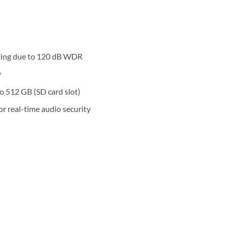
hting due to 120 dB WDR
y
o 512 GB (SD card slot)
r real-time audio security