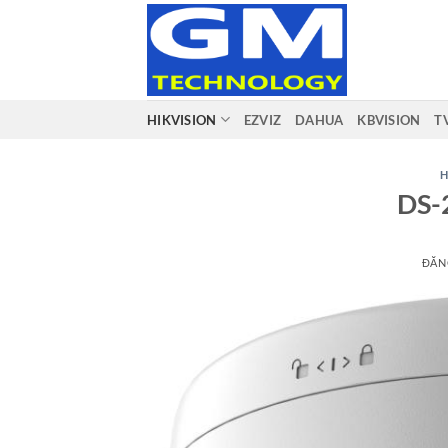
Bỏ
qua
nội
dung
HIKVISION
EZVIZ
DAHUA
KBVISION
T
H
DS-
ĐĂN