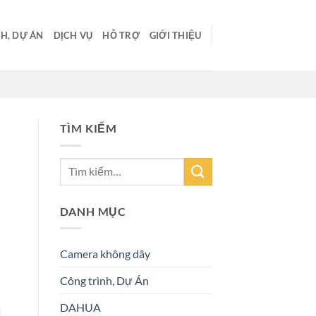
H, DỰ ÁN
DỊCH VỤ
HỖ TRỢ
GIỚI THIỆU
TÌM KIẾM
DANH MỤC
Camera không dây
Công trình, Dự Án
DAHUA