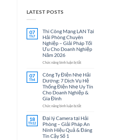
LATEST POSTS
Thi Công Mạng LAN Tại
07
Th7
Hải Phòng Chuyên
Nghiệp – Giải Pháp Tối
Ưu Cho Doanh Nghiệp
Năm 2026
ở
Chức năng bình luận bị tắt
Thi
Công
Công Ty Điện Nhẹ Hải
07
Mạng
Th4
Dương: 7 Dịch Vụ Hệ
LAN
Thống Điện Nhẹ Uy Tín
Tại
Cho Doanh Nghiệp &
Hải
Gia Đình
Phòng
Chuyên
ở
Chức năng bình luận bị tắt
Nghiệp
Công
–
Ty
Đại lý Camera tại Hải
18
Giải
Điện
Th12
Phòng – Giải Pháp An
Pháp
Nhẹ
Ninh Hiệu Quả & Đáng
Tối
Hải
Tin Cậy Số 1
Ưu
Dương: