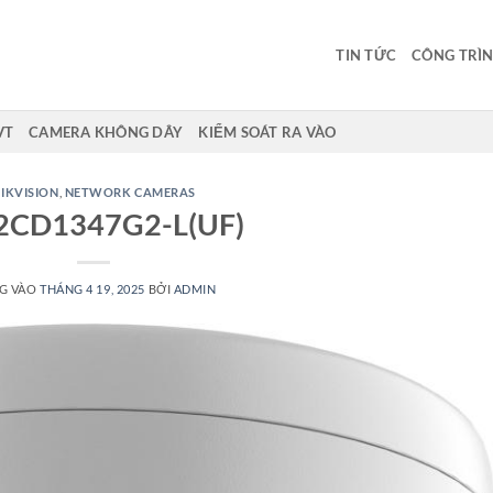
TIN TỨC
CÔNG TRÌN
VT
CAMERA KHÔNG DÂY
KIỂM SOÁT RA VÀO
IKVISION
,
NETWORK CAMERAS
2CD1347G2-L(UF)
G VÀO
THÁNG 4 19, 2025
BỞI
ADMIN