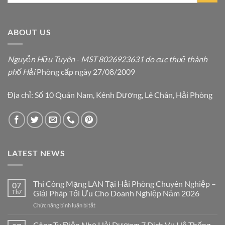
ABOUT US
Nguyễn Hữu Tuyên
-
MST 8026923631 do cục thuế thành
phố Hải
Phòng cấp ngày 27/08/2009
Địa chỉ: Số 10 Quán Nam, Kênh Dương, Lê Chân, Hải Phòng
LATEST NEWS
Thi Công Mạng LAN Tại Hải Phòng Chuyên Nghiệp –
07
Th7
Giải Pháp Tối Ưu Cho Doanh Nghiệp Năm 2026
ở
Chức năng bình luận bị tắt
Thi
Công
Công Ty Điện Nhẹ Hải Dương: 7 Dịch Vụ Hệ Thống