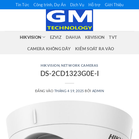
Bỏ
Tin Tức
Công trình, Dự Án
Dịch Vụ
Hỗ trợ
Giới Thiệu
qua
nội
dung
HIKVISION
EZVIZ
DAHUA
KBVISION
TVT
CAMERA KHÔNG DÂY
KIỂM SOÁT RA VÀO
HIKVISION
,
NETWORK CAMERAS
DS-2CD1323G0E-I
ĐĂNG VÀO
THÁNG 4 19, 2025
BỞI
ADMIN