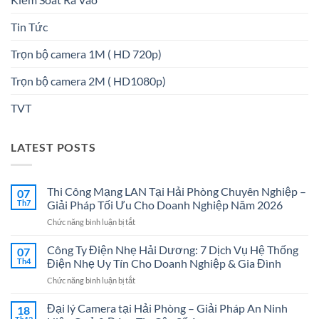
Tin Tức
Trọn bộ camera 1M ( HD 720p)
Trọn bộ camera 2M ( HD1080p)
TVT
LATEST POSTS
Thi Công Mạng LAN Tại Hải Phòng Chuyên Nghiệp –
07
Th7
Giải Pháp Tối Ưu Cho Doanh Nghiệp Năm 2026
ở
Chức năng bình luận bị tắt
Thi
Công
Công Ty Điện Nhẹ Hải Dương: 7 Dịch Vụ Hệ Thống
07
Mạng
Th4
Điện Nhẹ Uy Tín Cho Doanh Nghiệp & Gia Đình
LAN
ở
Chức năng bình luận bị tắt
Tại
Công
Hải
Ty
Đại lý Camera tại Hải Phòng – Giải Pháp An Ninh
Phòng
18
Điện
Chuyên