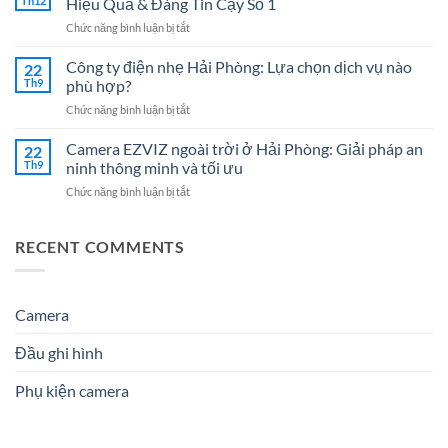
Th12
Hiệu Quả & Đáng Tin Cậy Số 1
Nhẹ
Nghiệp
ở
Chức năng bình luận bị tắt
Hải
–
Đại
Dương:
Giải
lý
Công ty điện nhẹ Hải Phòng: Lựa chọn dịch vụ nào
7
22
Pháp
Camera
Dịch
Th9
phù hợp?
Tối
tại
Vụ
Ưu
ở
Chức năng bình luận bị tắt
Hải
Hệ
Cho
Công
Phòng
Thống
Doanh
ty
Camera EZVIZ ngoài trời ở Hải Phòng: Giải pháp an
–
22
Điện
Nghiệp
điện
Giải
Th9
ninh thông minh và tối ưu
Nhẹ
Năm
nhẹ
Pháp
Uy
2026
ở
Chức năng bình luận bị tắt
Hải
An
Tín
Camera
Phòng:
Ninh
Cho
EZVIZ
Lựa
Hiệu
Doanh
ngoài
RECENT COMMENTS
chọn
Quả
Nghiệp
trời
dịch
&
&
ở
vụ
Đáng
Gia
Hải
nào
Tin
Đình
Phòng:
Camera
phù
Cậy
Giải
hợp?
Số
pháp
1
Đầu ghi hình
an
ninh
Phụ kiện camera
thông
minh
và
tối