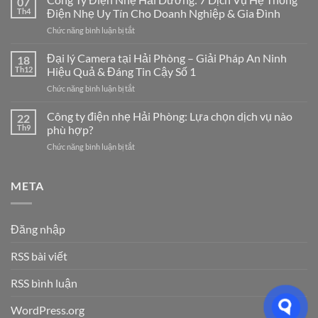
07
Mạng
Th4
Điện Nhẹ Uy Tín Cho Doanh Nghiệp & Gia Đình
LAN
ở
Chức năng bình luận bị tắt
Tại
Công
Hải
Ty
Đại lý Camera tại Hải Phòng – Giải Pháp An Ninh
Phòng
18
Điện
Chuyên
Th12
Hiệu Quả & Đáng Tin Cậy Số 1
Nhẹ
Nghiệp
ở
Chức năng bình luận bị tắt
Hải
–
Đại
Dương:
Giải
lý
Công ty điện nhẹ Hải Phòng: Lựa chọn dịch vụ nào
7
22
Pháp
Camera
Dịch
Th9
phù hợp?
Tối
tại
Vụ
Ưu
ở
Chức năng bình luận bị tắt
Hải
Hệ
Cho
Công
Phòng
Thống
Doanh
ty
–
Điện
Nghiệp
điện
META
Giải
Nhẹ
Năm
nhẹ
Pháp
Uy
2026
Hải
An
Tín
Phòng:
Ninh
Cho
Đăng nhập
Lựa
Hiệu
Doanh
chọn
Quả
Nghiệp
RSS bài viết
dịch
&
&
vụ
Đáng
Gia
nào
RSS bình luận
Tin
Đình
phù
Cậy
hợp?
Số
WordPress.org
1