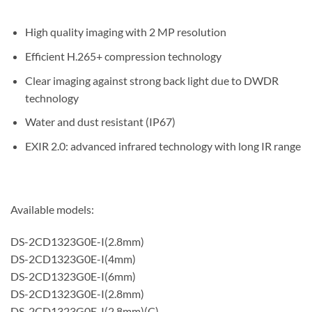
High quality imaging with 2 MP resolution
Efficient H.265+ compression technology
Clear imaging against strong back light due to DWDR
technology
Water and dust resistant (IP67)
EXIR 2.0: advanced infrared technology with long IR range
Available models:
DS-2CD1323G0E-I(2.8mm)
DS-2CD1323G0E-I(4mm)
DS-2CD1323G0E-I(6mm)
DS-2CD1323G0E-I(2.8mm)
DS-2CD1323G0E-I(2.8mm)(C)