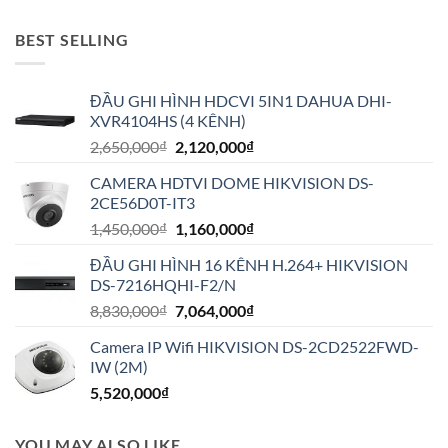
BEST SELLING
ĐẦU GHI HÌNH HDCVI 5IN1 DAHUA DHI-
XVR4104HS (4 KÊNH)
Giá
Giá
2,650,000
₫
2,120,000
₫
gốc
hiện
CAMERA HDTVI DOME HIKVISION DS-
là:
tại
2CE56D0T-IT3
2,650,000₫.
là:
Giá
Giá
1,450,000
₫
1,160,000
₫
2,120,000₫.
gốc
hiện
ĐẦU GHI HÌNH 16 KÊNH H.264+ HIKVISION
là:
tại
DS-7216HQHI-F2/N
1,450,000₫.
là:
Giá
Giá
8,830,000
₫
7,064,000
₫
1,160,000₫.
gốc
hiện
Camera IP Wifi HIKVISION DS-2CD2522FWD-
là:
tại
IW (2M)
8,830,000₫.
là:
5,520,000
₫
7,064,000₫.
YOU MAY ALSO LIKE…