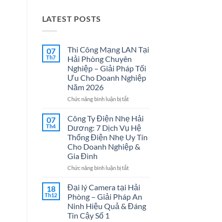
LATEST POSTS
Thi Công Mạng LAN Tại
07
Th7
Hải Phòng Chuyên
Nghiệp – Giải Pháp Tối
Ưu Cho Doanh Nghiệp
Năm 2026
ở
Chức năng bình luận bị tắt
Thi
Công
Công Ty Điện Nhẹ Hải
07
Mạng
Th4
Dương: 7 Dịch Vụ Hệ
LAN
Thống Điện Nhẹ Uy Tín
Tại
Cho Doanh Nghiệp &
Hải
Gia Đình
Phòng
Chuyên
ở
Chức năng bình luận bị tắt
Nghiệp
Công
–
Ty
Đại lý Camera tại Hải
18
Giải
Điện
Th12
Phòng – Giải Pháp An
Pháp
Nhẹ
Ninh Hiệu Quả & Đáng
Tối
Hải
Tin Cậy Số 1
Ưu
Dương: