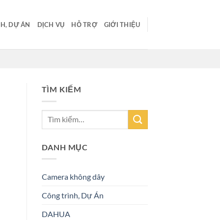
H, DỰ ÁN
DỊCH VỤ
HỖ TRỢ
GIỚI THIỆU
TÌM KIẾM
DANH MỤC
Camera không dây
Công trình, Dự Án
DAHUA