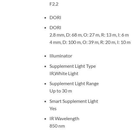
F2.2
DORI
DORI
2.8 mm, D: 68 m, O: 27 m, R: 13 m, I: 6 m
4 mm, D: 100 m, O: 39 m, R: 20 m, I: 10 m
Illuminator
Supplement Light Type
IR,White Light
Supplement Light Range
Up to 30 m
Smart Supplement Light
Yes
IR Wavelength
850 nm