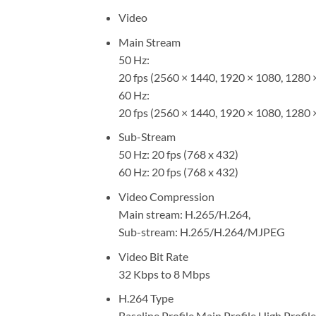
Video
Main Stream
50 Hz:
20 fps (2560 × 1440, 1920 × 1080, 1280 
60 Hz:
20 fps (2560 × 1440, 1920 × 1080, 1280 
Sub-Stream
50 Hz: 20 fps (768 x 432)
60 Hz: 20 fps (768 x 432)
Video Compression
Main stream: H.265/H.264,
Sub-stream: H.265/H.264/MJPEG
Video Bit Rate
32 Kbps to 8 Mbps
H.264 Type
Baseline Profile,Main Profile,High Profile