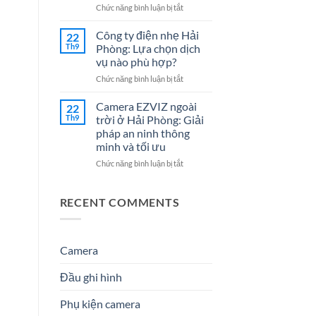
Cho
7
ở
Chức năng bình luận bị tắt
Doanh
Dịch
Đại
Nghiệp
Vụ
lý
Công ty điện nhẹ Hải
22
Năm
Hệ
Camera
Th9
Phòng: Lựa chọn dịch
2026
Thống
tại
vụ nào phù hợp?
Điện
Hải
Nhẹ
ở
Chức năng bình luận bị tắt
Phòng
Uy
Công
–
Tín
ty
Giải
Camera EZVIZ ngoài
22
Cho
điện
Pháp
Th9
trời ở Hải Phòng: Giải
Doanh
nhẹ
An
pháp an ninh thông
Nghiệp
Hải
Ninh
minh và tối ưu
&
Phòng:
Hiệu
Gia
Lựa
Quả
ở
Chức năng bình luận bị tắt
Đình
chọn
&
Camera
dịch
Đáng
EZVIZ
vụ
Tin
ngoài
RECENT COMMENTS
nào
Cậy
trời
phù
Số
ở
hợp?
1
Hải
Phòng:
Camera
Giải
pháp
Đầu ghi hình
an
ninh
Phụ kiện camera
thông