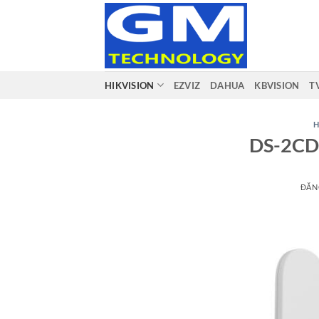
Bỏ
qua
nội
dung
HIKVISION
EZVIZ
DAHUA
KBVISION
T
H
DS-2CD
ĐĂN