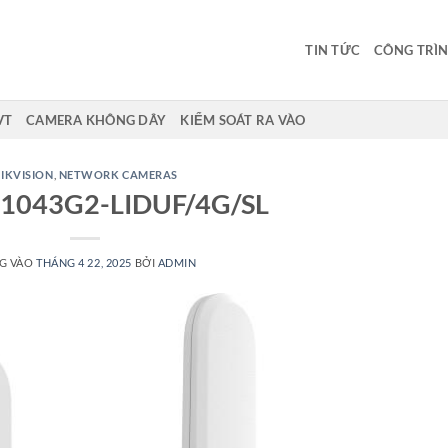
TIN TỨC
CÔNG TRÌN
VT
CAMERA KHÔNG DÂY
KIỂM SOÁT RA VÀO
IKVISION
,
NETWORK CAMERAS
1043G2-LIDUF/4G/SL
G VÀO
THÁNG 4 22, 2025
BỞI
ADMIN