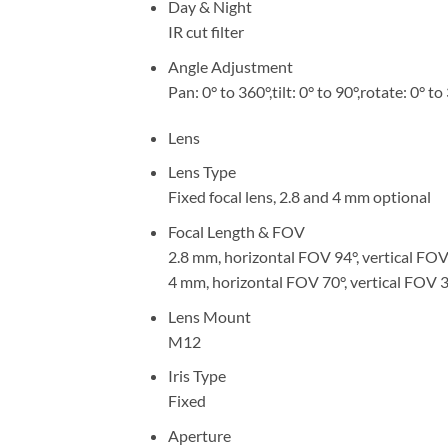
Day & Night
IR cut filter
Angle Adjustment
Pan: 0° to 360°,tilt: 0° to 90°,rotate: 0° to
Lens
Lens Type
Fixed focal lens, 2.8 and 4 mm optional
Focal Length & FOV
2.8 mm, horizontal FOV 94°, vertical FO
4 mm, horizontal FOV 70°, vertical FOV 
Lens Mount
M12
Iris Type
Fixed
Aperture