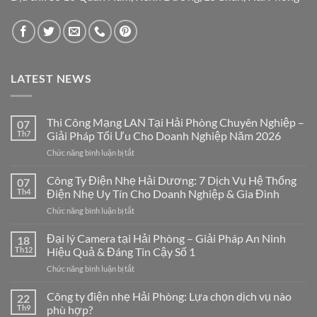
LATEST NEWS
Thi Công Mạng LAN Tại Hải Phòng Chuyên Nghiệp –
07
Th7
Giải Pháp Tối Ưu Cho Doanh Nghiệp Năm 2026
ở
Chức năng bình luận bị tắt
Thi
Công
Công Ty Điện Nhẹ Hải Dương: 7 Dịch Vụ Hệ Thống
07
Mạng
Th4
Điện Nhẹ Uy Tín Cho Doanh Nghiệp & Gia Đình
LAN
ở
Chức năng bình luận bị tắt
Tại
Công
Hải
Ty
Đại lý Camera tại Hải Phòng – Giải Pháp An Ninh
Phòng
18
Điện
Chuyên
Th12
Hiệu Quả & Đáng Tin Cậy Số 1
Nhẹ
Nghiệp
ở
Chức năng bình luận bị tắt
Hải
–
Đại
Dương:
Giải
lý
Công ty điện nhẹ Hải Phòng: Lựa chọn dịch vụ nào
7
22
Pháp
Camera
Dịch
Th9
phù hợp?
Tối
tại