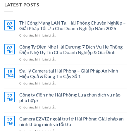
LATEST POSTS
Thi Công Mạng LAN Tại Hải Phòng Chuyên Nghiệp –
07
Th7
Giải Pháp Tối Ưu Cho Doanh Nghiệp Năm 2026
ở
Chức năng bình luận bị tắt
Thi
Công
Công Ty Điện Nhẹ Hải Dương: 7 Dịch Vụ Hệ Thống
07
Mạng
Th4
Điện Nhẹ Uy Tín Cho Doanh Nghiệp & Gia Đình
LAN
ở
Chức năng bình luận bị tắt
Tại
Công
Hải
Ty
Đại lý Camera tại Hải Phòng – Giải Pháp An Ninh
Phòng
18
Điện
Chuyên
Th12
Hiệu Quả & Đáng Tin Cậy Số 1
Nhẹ
Nghiệp
ở
Chức năng bình luận bị tắt
Hải
–
Đại
Dương:
Giải
lý
Công ty điện nhẹ Hải Phòng: Lựa chọn dịch vụ nào
7
22
Pháp
Camera
Dịch
Th9
phù hợp?
Tối
tại
Vụ
Ưu
ở
Chức năng bình luận bị tắt
Hải
Hệ
Cho
Công
Phòng
Thống
Doanh
ty
Camera EZVIZ ngoài trời ở Hải Phòng: Giải pháp an
–
22
Điện
Nghiệp
điện
Giải
Th9
ninh thông minh và tối ưu
Nhẹ
Năm
nhẹ
Pháp
Uy
2026
ở