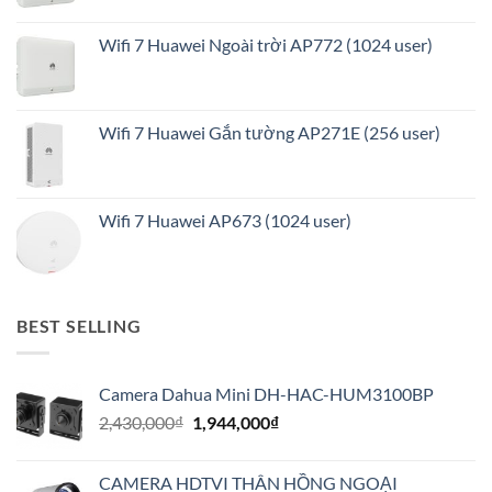
Wifi 7 Huawei Ngoài trời AP772 (1024 user)
Wifi 7 Huawei Gắn tường AP271E (256 user)
Wifi 7 Huawei AP673 (1024 user)
BEST SELLING
Camera Dahua Mini DH-HAC-HUM3100BP
Giá
Giá
2,430,000
₫
1,944,000
₫
gốc
hiện
là:
tại
CAMERA HDTVI THÂN HỒNG NGOẠI
2,430,000₫.
là: