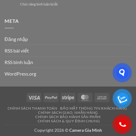
Vụ
Ưu
ở
Chức năng bình luận bị tắt
Hải
Hệ
Cho
Công
Phòng
Thống
Doanh
ty
–
Điện
Nghiệp
điện
META
Giải
Nhẹ
Năm
nhẹ
Pháp
Uy
2026
Hải
An
Tín
Phòng:
Ninh
Cho
Đăng nhập
Lựa
Hiệu
Doanh
chọn
Quả
Nghiệp
RSS bài viết
dịch
&
&
vụ
Đáng
Gia
nào
RSS bình luận
Tin
Đình
phù
Cậy
hợp?
Số
WordPress.org
1
Visa
PayPal
Stripe
MasterCard
Cash
On
CHÍNH SÁCH THANH TOÁN
BẢO MẬT THÔNG TIN KHÁCH HÀNG
Delivery
CHÍNH SÁCH GIAO, NHẬN HÀNG
CHÍNH SÁCH BẢO HÀNH SẢN PHẨM
CHÍNH SÁCH & QUY ĐỊNH CHUNG
Copyright 2026 ©
Camera Gia Minh