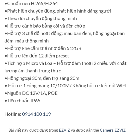
•Chuấn nén H.265/H.264
•Phát hiện chuyển động, phát hiện hình dáng người
•Theo dõi chuyển động thông minh
•Hỗ trợ cảnh báo bằng còi và đèn chớp
•Hỗ trợ 3 chế độ hoạt động: màu ban đêm, hồng ngoại ban
đêm, màu thông minh
•Hỗ trợ khe cắm thẻ nhớ đến 512GB
•Hỗ trợ lên đến 12 điểm preset
•Tích hợp Micro và Loa – Hỗ trợ đàm thoại 2 chiều với chất
lượng âm thanh trung thực
•Hồng ngoại 30m, đèn trợ sáng 20m
• Hỗ trợ 1 cổng mạng 10/100M/ Không hỗ trợ kết nối WiFI
•Nguồn DC 12V/1A, POE
•Tiêu chuẩn IP65
Hotline:
0914 100 119
Bài viết này được đăng trong
EZVIZ
và được gắn thẻ
Camera EZVIZ