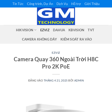
Bỏ
Tin Tức
Công trình, Dự Án
Dịch Vụ
Hỗ trợ
Giới Thiệu
qua
nội
dung
HIKVISION
EZVIZ
DAHUA
KBVISION
TVT
CAMERA KHÔNG DÂY
KIỂM SOÁT RA VÀO
EZVIZ
Camera Quay 360 Ngoài Trời H8C
Pro 2K PoE
ĐĂNG VÀO
THÁNG 4 21, 2025
BỞI
ADMIN