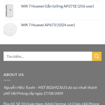
Wifi 7 Huawei Gắn tường AP271E (256 user)
Wifi 7 Huawei AP673 (1024 user)
ABOUT US
Nguyễn Hữu Tuyên
-
MST 8026923631 do cục thuế thành
phố Hải
Phòng cấp ngày 27/08/2009
Địa chỉ: Số 10 Quán Nam, Kênh Dương, Lê Chân, Hải Phòng