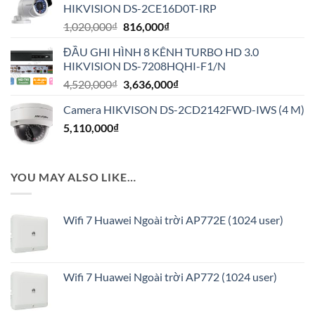
HIKVISION DS-2CE16D0T-IRP
1,944,000₫.
Giá
Giá
1,020,000
₫
816,000
₫
gốc
hiện
ĐẦU GHI HÌNH 8 KÊNH TURBO HD 3.0
là:
tại
HIKVISION DS-7208HQHI-F1/N
1,020,000₫.
là:
Giá
Giá
4,520,000
₫
3,636,000
₫
816,000₫.
gốc
hiện
Camera HIKVISON DS-2CD2142FWD-IWS (4 M)
là:
tại
5,110,000
₫
4,520,000₫.
là:
3,636,000₫.
YOU MAY ALSO LIKE…
Wifi 7 Huawei Ngoài trời AP772E (1024 user)
Wifi 7 Huawei Ngoài trời AP772 (1024 user)