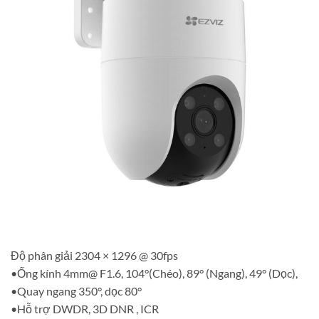
Độ phân giải 2304 × 1296 @ 30fps
•Ống kính 4mm@ F1.6, 104°(Chéo), 89° (Ngang), 49° (Dọc),
•Quay ngang 350°, dọc 80°
•Hỗ trợ DWDR, 3D DNR , ICR