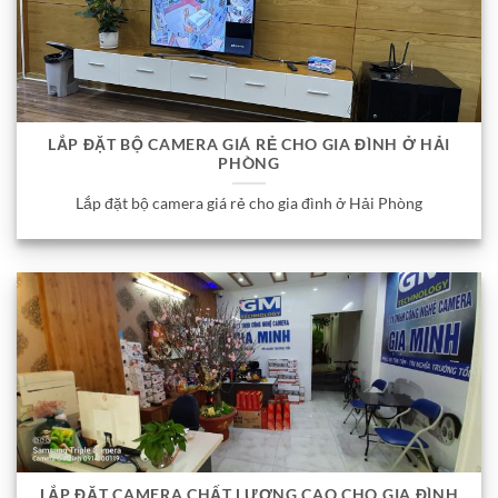
LẮP ĐẶT BỘ CAMERA GIÁ RẺ CHO GIA ĐÌNH Ở HẢI
PHÒNG
Lắp đặt bộ camera giá rẻ cho gia đình ở Hải Phòng
LẮP ĐẶT CAMERA CHẤT LƯỢNG CAO CHO GIA ĐÌNH