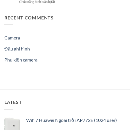
ở
Chức năng bình luận bị tắt
Hải
An
Tín
Camera
Phòng:
Ninh
Cho
EZVIZ
Lựa
Hiệu
Doanh
ngoài
RECENT COMMENTS
chọn
Quả
Nghiệp
trời
dịch
&
&
ở
vụ
Đáng
Gia
Hải
nào
Tin
Đình
Phòng:
Camera
phù
Cậy
Giải
hợp?
Số
pháp
1
Đầu ghi hình
an
ninh
Phụ kiện camera
thông
minh
và
tối
ưu
LATEST
Wifi 7 Huawei Ngoài trời AP772E (1024 user)