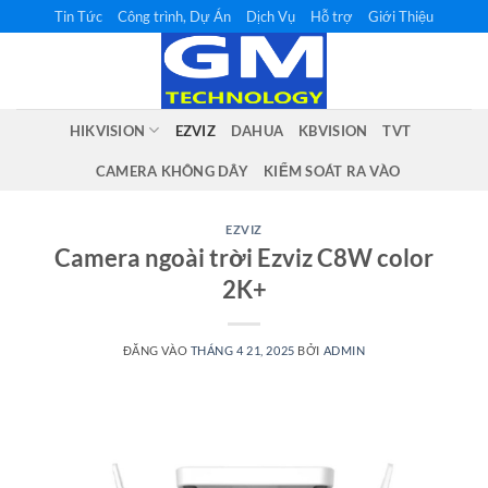
Bỏ
Tin Tức
Công trình, Dự Án
Dịch Vụ
Hỗ trợ
Giới Thiệu
qua
nội
dung
HIKVISION
EZVIZ
DAHUA
KBVISION
TVT
CAMERA KHÔNG DÂY
KIỂM SOÁT RA VÀO
EZVIZ
Camera ngoài trời Ezviz C8W color
2K+
ĐĂNG VÀO
THÁNG 4 21, 2025
BỞI
ADMIN