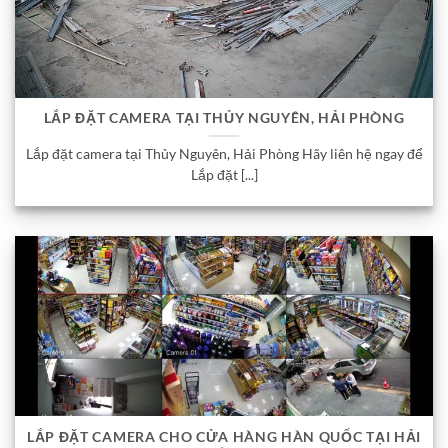
LẮP ĐẶT CAMERA TẠI THỦY NGUYÊN, HẢI PHÒNG
Lắp đặt camera tại Thủy Nguyên, Hải Phòng Hãy liên hệ ngay để
Lắp đặt [...]
LẮP ĐẶT CAMERA CHO CỬA HÀNG HÀN QUỐC TẠI HẢI