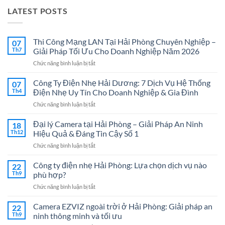
LATEST POSTS
Thi Công Mạng LAN Tại Hải Phòng Chuyên Nghiệp –
07
Th7
Giải Pháp Tối Ưu Cho Doanh Nghiệp Năm 2026
ở
Chức năng bình luận bị tắt
Thi
Công
Công Ty Điện Nhẹ Hải Dương: 7 Dịch Vụ Hệ Thống
07
Mạng
Th4
Điện Nhẹ Uy Tín Cho Doanh Nghiệp & Gia Đình
LAN
ở
Chức năng bình luận bị tắt
Tại
Công
Hải
Ty
Đại lý Camera tại Hải Phòng – Giải Pháp An Ninh
Phòng
18
Điện
Chuyên
Th12
Hiệu Quả & Đáng Tin Cậy Số 1
Nhẹ
Nghiệp
ở
Chức năng bình luận bị tắt
Hải
–
Đại
Dương:
Giải
lý
Công ty điện nhẹ Hải Phòng: Lựa chọn dịch vụ nào
7
22
Pháp
Camera
Dịch
Th9
phù hợp?
Tối
tại
Vụ
Ưu
ở
Chức năng bình luận bị tắt
Hải
Hệ
Cho
Công
Phòng
Thống
Doanh
ty
Camera EZVIZ ngoài trời ở Hải Phòng: Giải pháp an
–
22
Điện
Nghiệp
điện
Giải
Th9
ninh thông minh và tối ưu
Nhẹ
Năm
nhẹ
Pháp
Uy
2026