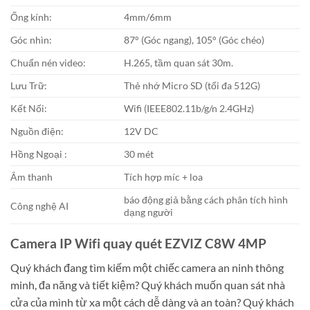
Ống kính:
4mm/6mm
Góc nhìn:
87° (Góc ngang), 105° (Góc chéo)
Chuẩn nén video:
H.265, tầm quan sát 30m.
Lưu Trữ:
Thẻ nhớ Micro SD (tối đa 512G)
Kết Nối:
Wifi (IEEE802.11b/g/n 2.4GHz)
Nguồn điện:
12V DC
Hồng Ngoại :
30 mét
Âm thanh
Tích hợp míc + loa
báo động giả bằng cách phân tích hình
Công nghệ AI
dạng người
Camera IP Wifi quay quét EZVIZ C8W 4MP
Quý khách đang tìm kiếm một chiếc camera an ninh thông
minh, đa năng và tiết kiệm? Quý khách muốn quan sát nhà
cửa của mình từ xa một cách dễ dàng và an toàn? Quý khách