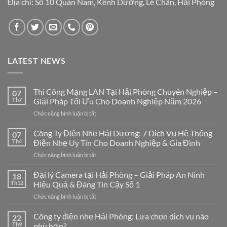
Địa chỉ: Số 10 Quán Nam, Kênh Dương, Lê Chân, Hải Phòng
LATEST NEWS
Thi Công Mạng LAN Tại Hải Phòng Chuyên Nghiệp –
07
Th7
Giải Pháp Tối Ưu Cho Doanh Nghiệp Năm 2026
ở
Chức năng bình luận bị tắt
Thi
Công
Công Ty Điện Nhẹ Hải Dương: 7 Dịch Vụ Hệ Thống
07
Mạng
Th4
Điện Nhẹ Uy Tín Cho Doanh Nghiệp & Gia Đình
LAN
ở
Chức năng bình luận bị tắt
Tại
Công
Hải
Ty
Đại lý Camera tại Hải Phòng – Giải Pháp An Ninh
Phòng
18
Điện
Chuyên
Th12
Hiệu Quả & Đáng Tin Cậy Số 1
Nhẹ
Nghiệp
ở
Chức năng bình luận bị tắt
Hải
–
Đại
Dương:
Giải
lý
Công ty điện nhẹ Hải Phòng: Lựa chọn dịch vụ nào
7
22
Pháp
Camera
Dịch
Th9
phù hợp?
Tối