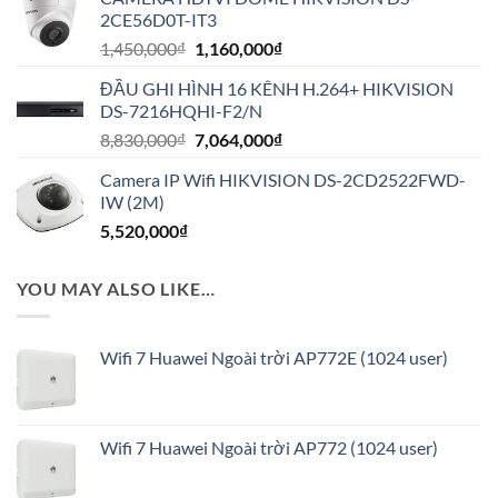
là:
tại
2CE56D0T-IT3
2,650,000₫.
là:
Giá
Giá
1,450,000
₫
1,160,000
₫
2,120,000₫.
gốc
hiện
ĐẦU GHI HÌNH 16 KÊNH H.264+ HIKVISION
là:
tại
DS-7216HQHI-F2/N
1,450,000₫.
là:
Giá
Giá
8,830,000
₫
7,064,000
₫
1,160,000₫.
gốc
hiện
Camera IP Wifi HIKVISION DS-2CD2522FWD-
là:
tại
IW (2M)
8,830,000₫.
là:
5,520,000
₫
7,064,000₫.
YOU MAY ALSO LIKE…
Wifi 7 Huawei Ngoài trời AP772E (1024 user)
Wifi 7 Huawei Ngoài trời AP772 (1024 user)