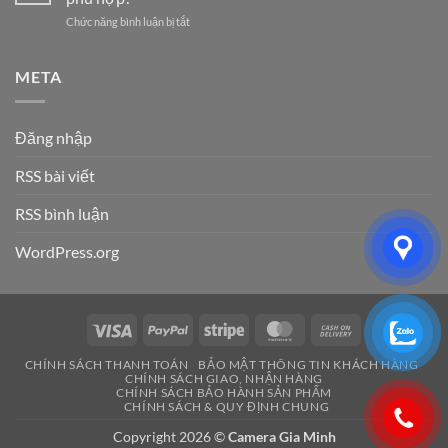
tại
Vụ
Ưu
ở
Chức năng bình luận bị tắt
Hải
Hệ
Cho
Công
Phòng
Thống
Doanh
ty
–
Điện
Nghiệp
điện
META
Giải
Nhẹ
Năm
nhẹ
Pháp
Uy
2026
Hải
An
Tín
Phòng:
Ninh
Cho
Đăng nhập
Lựa
Hiệu
Doanh
chọn
Quả
Nghiệp
RSS bài viết
dịch
&
&
vụ
Đáng
Gia
nào
RSS bình luận
Tin
Đình
phù
Cậy
hợp?
Số
WordPress.org
1
Visa
PayPal
Stripe
MasterCard
Cash
On
CHÍNH SÁCH THANH TOÁN
BẢO MẬT THÔNG TIN KHÁCH HÀNG
Delivery
CHÍNH SÁCH GIAO, NHẬN HÀNG
CHÍNH SÁCH BẢO HÀNH SẢN PHẨM
CHÍNH SÁCH & QUY ĐỊNH CHUNG
Copyright 2026 ©
Camera Gia Minh