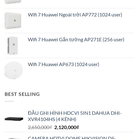
Wifi 7 Huawei Ngoài trời AP772 (1024 user)
Wifi 7 Huawei Gắn tường AP271E (256 user)
Wifi 7 Huawei AP673 (1024 user)
BEST SELLING
ĐẦU GHI HÌNH HDCVI 5IN1 DAHUA DHI-
XVR4104HS (4 KÊNH)
Giá
Giá
2,650,000
₫
2,120,000
₫
gốc
hiện
CAMERA HDTVI DOME HIKVISION DS-