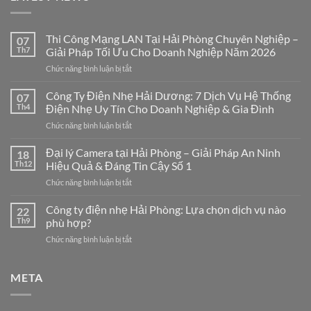
Thi Công Mạng LAN Tại Hải Phòng Chuyên Nghiệp –
07
Th7
Giải Pháp Tối Ưu Cho Doanh Nghiệp Năm 2026
ở
Chức năng bình luận bị tắt
Thi
Công
Công Ty Điện Nhẹ Hải Dương: 7 Dịch Vụ Hệ Thống
07
Mạng
Th4
Điện Nhẹ Uy Tín Cho Doanh Nghiệp & Gia Đình
LAN
ở
Chức năng bình luận bị tắt
Tại
Công
Hải
Ty
Đại lý Camera tại Hải Phòng – Giải Pháp An Ninh
Phòng
18
Điện
Chuyên
Th12
Hiệu Quả & Đáng Tin Cậy Số 1
Nhẹ
Nghiệp
ở
Chức năng bình luận bị tắt
Hải
–
Đại
Dương:
Giải
lý
Công ty điện nhẹ Hải Phòng: Lựa chọn dịch vụ nào
7
22
Pháp
Camera
Dịch
Th9
phù hợp?
Tối
tại
Vụ
Ưu
ở
Chức năng bình luận bị tắt
Hải
Hệ
Cho
Công
Phòng
Thống
Doanh
ty
–
Điện
Nghiệp
điện
META
Giải
Nhẹ
Năm
nhẹ
Pháp
Uy
2026
Hải
An
Tín
Phòng: