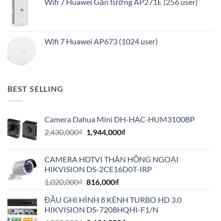
Wifi 7 Huawei Gắn tường AP271E (256 user)
Wifi 7 Huawei AP673 (1024 user)
BEST SELLING
Camera Dahua Mini DH-HAC-HUM3100BP
Giá
Giá
2,430,000
₫
1,944,000
₫
gốc
hiện
là:
tại
CAMERA HDTVI THÂN HỒNG NGOẠI
2,430,000₫.
là:
HIKVISION DS-2CE16D0T-IRP
1,944,000₫.
Giá
Giá
1,020,000
₫
816,000
₫
gốc
hiện
ĐẦU GHI HÌNH 8 KÊNH TURBO HD 3.0
là:
tại
HIKVISION DS-7208HQHI-F1/N
1,020,000₫.
là: