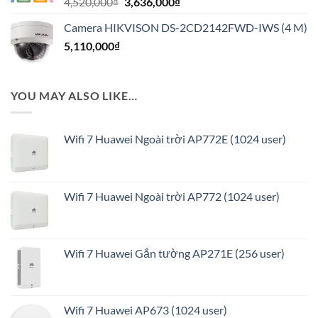
Giá
Giá
4,520,000
₫
3,636,000
₫
816,000₫.
gốc
hiện
Camera HIKVISON DS-2CD2142FWD-IWS (4 M)
là:
tại
5,110,000
₫
4,520,000₫.
là:
3,636,000₫.
YOU MAY ALSO LIKE…
Wifi 7 Huawei Ngoài trời AP772E (1024 user)
Wifi 7 Huawei Ngoài trời AP772 (1024 user)
Wifi 7 Huawei Gắn tường AP271E (256 user)
Wifi 7 Huawei AP673 (1024 user)