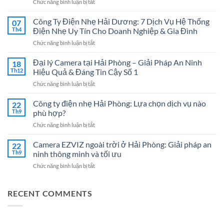
ở
Chức năng bình luận bị tắt
Thi
Công
Công Ty Điện Nhẹ Hải Dương: 7 Dịch Vụ Hệ Thống
07
Mạng
Th4
Điện Nhẹ Uy Tín Cho Doanh Nghiệp & Gia Đình
LAN
ở
Chức năng bình luận bị tắt
Tại
Công
Hải
Ty
Đại lý Camera tại Hải Phòng – Giải Pháp An Ninh
Phòng
18
Điện
Chuyên
Th12
Hiệu Quả & Đáng Tin Cậy Số 1
Nhẹ
Nghiệp
ở
Chức năng bình luận bị tắt
Hải
–
Đại
Dương:
Giải
lý
Công ty điện nhẹ Hải Phòng: Lựa chọn dịch vụ nào
7
22
Pháp
Camera
Dịch
Th9
phù hợp?
Tối
tại
Vụ
Ưu
ở
Chức năng bình luận bị tắt
Hải
Hệ
Cho
Công
Phòng
Thống
Doanh
ty
Camera EZVIZ ngoài trời ở Hải Phòng: Giải pháp an
–
22
Điện
Nghiệp
điện
Giải
Th9
ninh thông minh và tối ưu
Nhẹ
Năm
nhẹ
Pháp
Uy
2026
ở
Chức năng bình luận bị tắt
Hải
An
Tín
Camera
Phòng:
Ninh
Cho
EZVIZ
Lựa
Hiệu
Doanh
ngoài
RECENT COMMENTS
chọn
Quả
Nghiệp
trời
dịch
&
&
ở
vụ
Đáng
Gia
Hải
nào
Tin
Đình