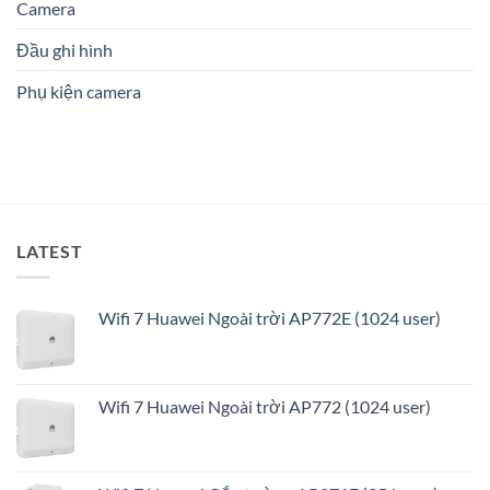
Phòng:
Camera
phù
Cậy
Giải
hợp?
Số
pháp
1
Đầu ghi hình
an
ninh
Phụ kiện camera
thông
minh
và
tối
ưu
LATEST
Wifi 7 Huawei Ngoài trời AP772E (1024 user)
Wifi 7 Huawei Ngoài trời AP772 (1024 user)