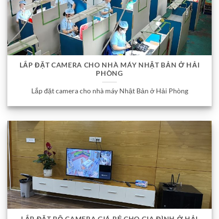
LẮP ĐẶT CAMERA CHO NHÀ MÁY NHẬT BẢN Ở HẢI
PHÒNG
Lắp đặt camera cho nhà máy Nhật Bản ở Hải Phòng
LẮP ĐẶT BỘ CAMERA GIÁ RẺ CHO GIA ĐÌNH Ở HẢI