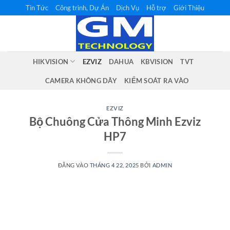
Bỏ
Tin Tức
Công trình, Dự Án
Dịch Vụ
Hỗ trợ
Giới Thiệu
qua
nội
dung
HIKVISION
EZVIZ
DAHUA
KBVISION
TVT
CAMERA KHÔNG DÂY
KIỂM SOÁT RA VÀO
EZVIZ
Bộ Chuông Cửa Thông Minh Ezviz
HP7
ĐĂNG VÀO
THÁNG 4 22, 2025
BỞI
ADMIN