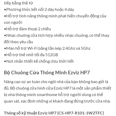
tiếp bằng thẻ từ
•Phương thức kết nối 2 dây hoặc 4 dây
•Hỗ trợ tính năng thông minh phát hiện chuyển động của
con người
•Hỗ trợ đàm thoại 2 chiều
•Nhạc chuông cửa tích hợp nhiều nhạc chuông, có thể thay
đổi theo yêu cầu
•Màn hỗ trợ Wi-Fi băng tần kép 2.4Ghz và 5Ghz
•Hỗ trợ thẻ nhớ tối đa 512GB
•Nút nhấn thiết kế chống chịu thời tiết
Bộ Chuông Cửa Thông Minh Ezviz HP7
Nâng cao sự an toàn cho ngôi nhà của bạn không bao giờ là
đủ. Bộ chuông cửa hình cửa Ezviz HP7 là một sản phẩm thiết
bị nhà thông minh smarthome hỗ trợ người dùng có thể
quan sát, xác định những vị khách đang đứng trước cửa nhà.
Thông số kỹ thuật Ezviz HP7 (CS-HP7-R101-1W2TFC)