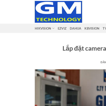
Bỏ
qua
nội
dung
HIKVISION
EZVIZ
DAHUA
KBVISION
T
Lắp đặt camera 
ĐĂ