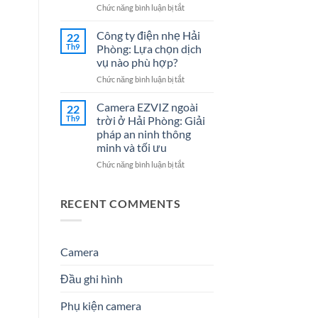
Cho
7
ở
Chức năng bình luận bị tắt
Doanh
Dịch
Đại
Nghiệp
Vụ
lý
Công ty điện nhẹ Hải
22
Năm
Hệ
Camera
Th9
Phòng: Lựa chọn dịch
2026
Thống
tại
vụ nào phù hợp?
Điện
Hải
Nhẹ
ở
Chức năng bình luận bị tắt
Phòng
Uy
Công
–
Tín
ty
Giải
Camera EZVIZ ngoài
22
Cho
điện
Pháp
Th9
trời ở Hải Phòng: Giải
Doanh
nhẹ
An
pháp an ninh thông
Nghiệp
Hải
Ninh
minh và tối ưu
&
Phòng:
Hiệu
Gia
Lựa
Quả
ở
Chức năng bình luận bị tắt
Đình
chọn
&
Camera
dịch
Đáng
EZVIZ
vụ
Tin
ngoài
RECENT COMMENTS
nào
Cậy
trời
phù
Số
ở
hợp?
1
Hải
Phòng:
Camera
Giải
pháp
Đầu ghi hình
an
ninh
Phụ kiện camera
thông