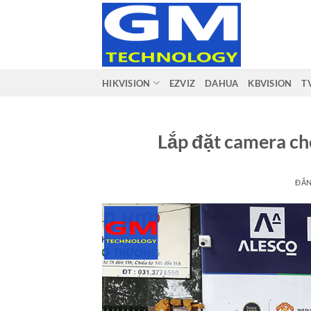
Bỏ
qua
nội
dung
HIKVISION
EZVIZ
DAHUA
KBVISION
T
Lắp đặt camera ch
ĐĂ