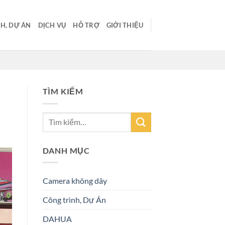
H, DỰ ÁN
DỊCH VỤ
HỖ TRỢ
GIỚI THIỆU
TÌM KIẾM
DANH MỤC
Camera không dây
Công trình, Dự Án
DAHUA