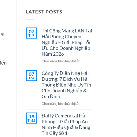
LATEST POSTS
m
Thi Công Mạng LAN Tại
07
ụng
Th7
Hải Phòng Chuyên
Nghiệp – Giải Pháp Tối
Ưu Cho Doanh Nghiệp
Năm 2026
ở
Chức năng bình luận bị tắt
Kiến
Thi
Công
Công Ty Điện Nhẹ Hải
07
Mạng
Th4
Dương: 7 Dịch Vụ Hệ
LAN
Thống Điện Nhẹ Uy Tín
Tại
Cho Doanh Nghiệp &
Hải
Gia Đình
Phòng
Chuyên
ở
Chức năng bình luận bị tắt
Nghiệp
Công
–
Ty
Đại lý Camera tại Hải
18
Giải
Điện
Th12
Phòng – Giải Pháp An
Pháp
Nhẹ
Ninh Hiệu Quả & Đáng
Tối
Hải
Tin Cậy Số 1
Ưu
Dương: