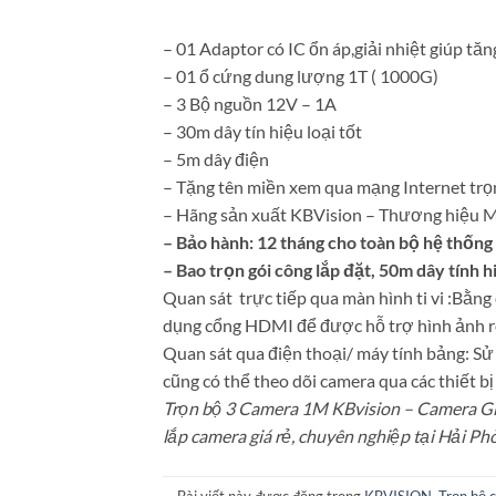
– 01 Adaptor có IC ổn áp,giải nhiệt giúp tăn
– 01 ổ cứng dung lượng 1T ( 1000G)
– 3 Bộ nguồn 12V – 1A
– 30m dây tín hiệu loại tốt
– 5m dây điện
– Tặng tên miền xem qua mạng Internet trọ
– Hãng sản xuất KBVision – Thương hiệu 
– Bảo hành: 12 tháng cho toàn bộ hệ thống t
– Bao trọn gói công lắp đặt, 50m dây tính 
Quan sát trực tiếp qua màn hình ti vi :Bằn
dụng cổng HDMI để được hỗ trợ hình ảnh rõ
Quan sát qua điện thoại/ máy tính bảng: Sử 
cũng có thể theo dõi camera qua các thiết bị
Trọn bộ 3 Camera 1M KBvision – Camera Gia
lắp camera giá rẻ, chuyên nghiệp tại Hải Ph
Bài viết này được đăng trong
KBVISION
,
Trọn bộ 