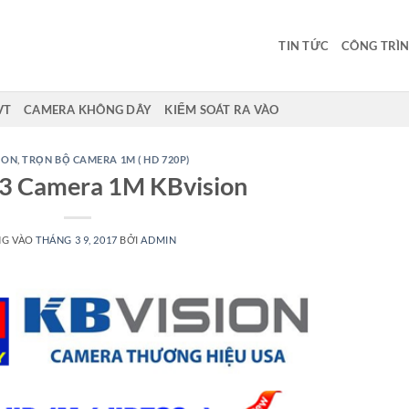
TIN TỨC
CÔNG TRÌN
VT
CAMERA KHÔNG DÂY
KIỂM SOÁT RA VÀO
ION
,
TRỌN BỘ CAMERA 1M ( HD 720P)
 3 Camera 1M KBvision
NG VÀO
THÁNG 3 9, 2017
BỞI
ADMIN