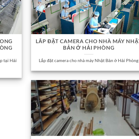
RONG
LẮP ĐẶT CAMERA CHO NHÀ MÁY NHẬ
HÒNG
BẢN Ở HẢI PHÒNG
p tại Hải
Lắp đặt camera cho nhà máy Nhật Bản ở Hải Phòng