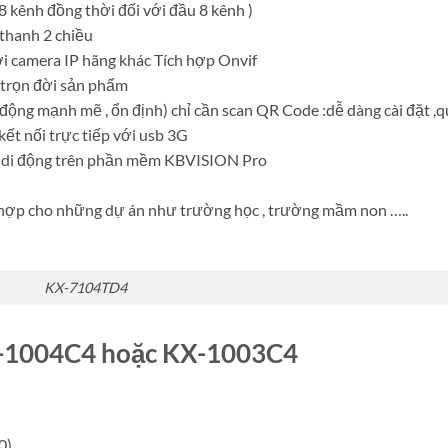
 8 kênh đồng thời đối với đầu 8 kênh )
 thanh 2 chiều
ới camera IP hãng khác Tích hợp Onvif
 trọn đời sản phẩm
 động mạnh mẽ , ổn định) chỉ cần scan QR Code :dễ dàng cài đặt ,
ết nối trực tiếp với usb 3G
bị di động trên phần mềm KBVISION Pro
h hợp cho những dự án như trường học , trường mầm non …..
KX-7104TD4
X-1004C4 hoặc KX-1003C4
0)