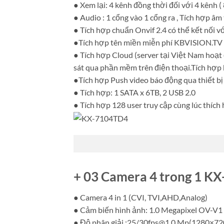
● Xem lại: 4 kênh đồng thời đối với 4 kênh (
● Audio : 1 cổng vào 1 cổng ra , Tích hợp âm
● Tích hợp chuẩn Onvif 2.4 có thể kết nối v
●Tích hợp tên miền miễn phí KBVISION.TV
● Tích hợp Cloud (server tại Việt Nam hoạt
sát qua phần mềm trên điện thoại.Tích hợp k
●Tích hợp Push video báo động qua thiết 
● Tích hợp: 1 SATA x 6TB, 2 USB 2.0
● Tích hợp 128 user truy cập cùng lúc thíc
+ 03 Camera 4 trong 1 K
● Camera 4 in 1 (CVI, TVI,AHD,Analog)
● Cảm biến hình ảnh: 1.0 Megapixel OV-V1
● Độ phân giải :25/
30fps@1.0
Mp(1280×72