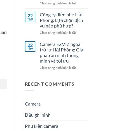
Cho
7
ở
Chức năng bình luận bị tắt
Doanh
Dịch
Đại
Nghiệp
Vụ
lý
Công ty điện nhẹ Hải
22
Năm
Hệ
Camera
Th9
Phòng: Lựa chọn dịch
2026
Thống
tại
vụ nào phù hợp?
Điện
Hải
quan
Nhẹ
ở
Chức năng bình luận bị tắt
Phòng
Uy
Công
–
Tín
ty
Giải
Camera EZVIZ ngoài
22
Cho
điện
Pháp
Th9
trời ở Hải Phòng: Giải
Doanh
nhẹ
An
pháp an ninh thông
Nghiệp
Hải
Ninh
minh và tối ưu
&
Phòng:
Hiệu
Gia
Lựa
Quả
ở
Chức năng bình luận bị tắt
Đình
chọn
&
Camera
dịch
Đáng
EZVIZ
vụ
Tin
ngoài
RECENT COMMENTS
nào
Cậy
trời
phù
Số
ở
hợp?
1
Hải
Phòng:
Camera
Giải
pháp
Đầu ghi hình
an
ninh
Phụ kiện camera
thông