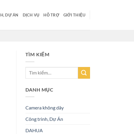
H, DỰ ÁN
DỊCH VỤ
HỖ TRỢ
GIỚI THIỆU
TÌM KIẾM
DANH MỤC
Camera không dây
Công trình, Dự Án
DAHUA