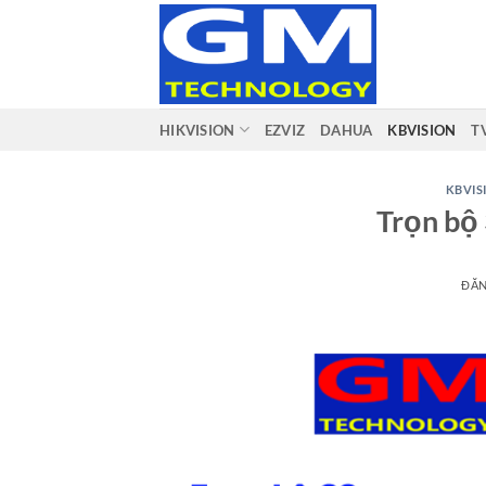
Bỏ
qua
nội
dung
HIKVISION
EZVIZ
DAHUA
KBVISION
T
KBVIS
Trọn bộ
ĐĂ