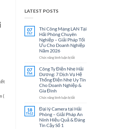
LATEST POSTS
i
Thi Công Mạng LAN Tại
07
Th7
Hải Phòng Chuyên
Nghiệp – Giải Pháp Tối
Ưu Cho Doanh Nghiệp
Năm 2026
ở
Chức năng bình luận bị tắt
Thi
Công
Công Ty Điện Nhẹ Hải
07
Mạng
Th4
Dương: 7 Dịch Vụ Hệ
LAN
Thống Điện Nhẹ Uy Tín
kết
Tại
Cho Doanh Nghiệp &
Hải
Gia Đình
Phòng
m (
Chuyên
ở
Chức năng bình luận bị tắt
Nghiệp
Công
–
Ty
Đại lý Camera tại Hải
18
Giải
Điện
Th12
Phòng – Giải Pháp An
Pháp
Nhẹ
Ninh Hiệu Quả & Đáng
Tối
Hải
Tin Cậy Số 1
Ưu
Dương: