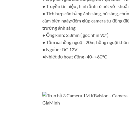
● Truyền tín hiệu , hình ảnh rõ nét với kh
● Tích hợp cân bằng ánh sáng, bù sáng, ch
cảm biến ngày/đêm giúp camera tự động điề
trường ánh sáng
● Ống kính: 2.8mm ( góc nhìn 90°)
● Tầm xa hồng ngoại: 20m, hồng ngoại thôn
● Nguồn: DC 12V
●Nhiệt độ hoạt động -40~+60°C