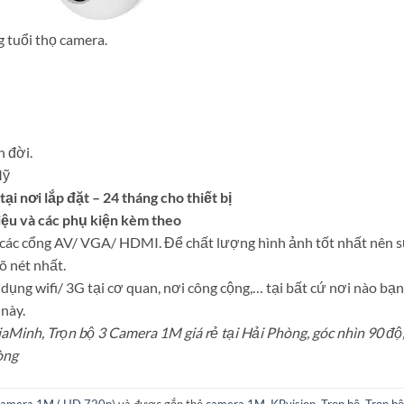
g tuổi thọ camera.
n đời.
Mỹ
ại nơi lắp đặt – 24 tháng cho thiết bị
hiệu và các phụ kiện kèm theo
g các cổng AV/ VGA/ HDMI. Để chất lượng hình ảnh tốt nhất nên 
 nét nhất.
dụng wifi/ 3G tại cơ quan, nơi công cộng,… tại bất cứ nơi nào bạn
 này.
Minh, Trọn bộ 3 Camera 1M giá rẻ tại Hải Phòng, góc nhìn 90 độ
òng
camera 1M ( HD 720p)
và được gắn thẻ
camera 1M
,
KBvision
,
Trọn bộ
,
Trọn bộ