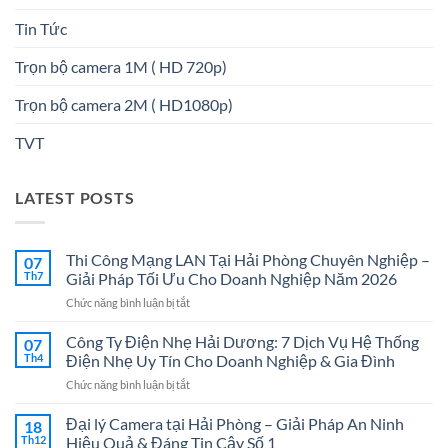
Tin Tức
Trọn bộ camera 1M ( HD 720p)
Trọn bộ camera 2M ( HD1080p)
TVT
LATEST POSTS
Thi Công Mạng LAN Tại Hải Phòng Chuyên Nghiệp –
07
Th7
Giải Pháp Tối Ưu Cho Doanh Nghiệp Năm 2026
ở
Chức năng bình luận bị tắt
Thi
Công
Công Ty Điện Nhẹ Hải Dương: 7 Dịch Vụ Hệ Thống
07
Mạng
Th4
Điện Nhẹ Uy Tín Cho Doanh Nghiệp & Gia Đình
LAN
ở
Chức năng bình luận bị tắt
Tại
Công
Hải
Ty
Đại lý Camera tại Hải Phòng – Giải Pháp An Ninh
Phòng
18
Điện
Chuyên
Th12
Hiệu Quả & Đáng Tin Cậy Số 1