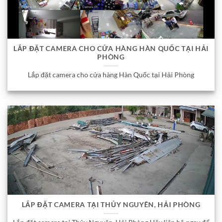
LẮP ĐẶT CAMERA CHO CỬA HÀNG HÀN QUỐC TẠI HẢI
PHÒNG
Lắp đặt camera cho cửa hàng Hàn Quốc tại Hải Phòng
LẮP ĐẶT CAMERA TẠI THỦY NGUYÊN, HẢI PHÒNG