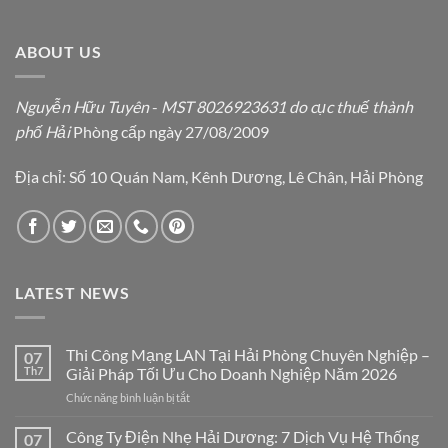
ABOUT US
Nguyễn Hữu Tuyên
-
MST 8026923631 do cục thuế thành
phố Hải
Phòng cấp ngày 27/08/2009
Địa chỉ: Số 10 Quán Nam, Kênh Dương, Lê Chân, Hải Phòng
LATEST NEWS
Thi Công Mạng LAN Tại Hải Phòng Chuyên Nghiệp –
07
Th7
Giải Pháp Tối Ưu Cho Doanh Nghiệp Năm 2026
ở
Chức năng bình luận bị tắt
Thi
Công
Công Ty Điện Nhẹ Hải Dương: 7 Dịch Vụ Hệ Thống
07
Mạng