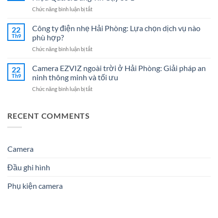
Nhẹ
Nghiệp
ở
Chức năng bình luận bị tắt
Hải
–
Đại
Dương:
Giải
lý
Công ty điện nhẹ Hải Phòng: Lựa chọn dịch vụ nào
7
22
Pháp
Camera
Dịch
Th9
phù hợp?
Tối
tại
Vụ
Ưu
ở
Chức năng bình luận bị tắt
Hải
Hệ
Cho
Công
Phòng
Thống
Doanh
ty
Camera EZVIZ ngoài trời ở Hải Phòng: Giải pháp an
–
22
Điện
Nghiệp
điện
Giải
Th9
ninh thông minh và tối ưu
Nhẹ
Năm
nhẹ
Pháp
Uy
2026
ở
Chức năng bình luận bị tắt
Hải
An
Tín
Camera
Phòng:
Ninh
Cho
EZVIZ
Lựa
Hiệu
Doanh
ngoài
RECENT COMMENTS
chọn
Quả
Nghiệp
trời
dịch
&
&
ở
vụ
Đáng
Gia
Hải
nào
Tin
Đình
Phòng:
Camera
phù
Cậy
Giải
hợp?
Số
pháp
1
Đầu ghi hình
an
ninh
Phụ kiện camera
thông
minh
và
tối