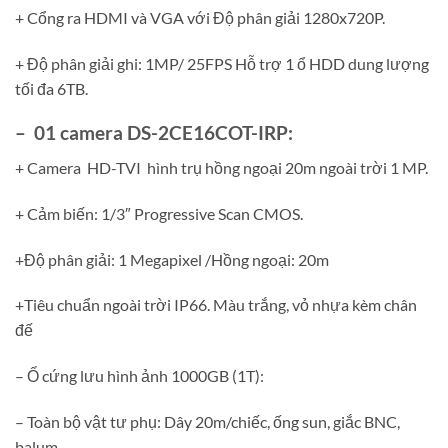
+ Cổng ra HDMI và VGA với Độ phân giải 1280x720P.
+ Độ phân giải ghi: 1MP/ 25FPS Hỗ trợ 1 ổ HDD dung lượng
tối đa 6TB.
– 01 camera DS-2CE16COT-IRP:
+ Camera HD-TVI hình trụ hồng ngoại 20m ngoài trời 1 MP.
+ Cảm biến: 1/3″ Progressive Scan CMOS.
+Độ phân giải: 1 Megapixel /Hồng ngoại: 20m
+Tiêu chuẩn ngoài trời IP66. Màu trắng, vỏ nhựa kèm chân
đế
– Ổ cứng lưu hình ảnh 1000GB (1T):
– Toàn bộ vật tư phụ: Dây 20m/chiếc, ống sun, giắc BNC,
balum,…