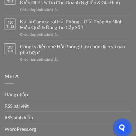
Th4
Điện Nhẹ Uy Tín Cho Doanh Nghiệp & Gia Đình
LAN
ở
Chức năng bình luận bị tắt
Tại
Công
Hải
Ty
Đại lý Camera tại Hải Phòng – Giải Pháp An Ninh
Phòng
18
Điện
Chuyên
Th12
Hiệu Quả & Đáng Tin Cậy Số 1
Nhẹ
Nghiệp
ở
Chức năng bình luận bị tắt
Hải
–
Đại
Dương:
Giải
lý
Công ty điện nhẹ Hải Phòng: Lựa chọn dịch vụ nào
7
22
Pháp
Camera
Dịch
Th9
phù hợp?
Tối
tại
Vụ
Ưu
ở
Chức năng bình luận bị tắt
Hải
Hệ
Cho
Công
Phòng
Thống
Doanh
ty
–
Điện
Nghiệp
điện
META
Giải
Nhẹ
Năm
nhẹ
Pháp
Uy
2026
Hải
An
Tín
Phòng:
Ninh
Cho
Đăng nhập
Lựa
Hiệu
Doanh
chọn
Quả
Nghiệp
RSS bài viết
dịch
&
&
vụ
Đáng
Gia
nào
RSS bình luận
Tin
Đình
phù
Cậy
hợp?
Số
WordPress.org
1