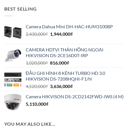
BEST SELLING
Camera Dahua Mini DH-HAC-HUM3100BP
Giá
Giá
2,430,000
₫
1,944,000
₫
gốc
hiện
là:
tại
CAMERA HDTVI THÂN HỒNG NGOẠI
2,430,000₫.
là:
HIKVISION DS-2CE16D0T-IRP
1,944,000₫.
Giá
Giá
1,020,000
₫
816,000
₫
gốc
hiện
ĐẦU GHI HÌNH 8 KÊNH TURBO HD 3.0
là:
tại
HIKVISION DS-7208HQHI-F1/N
1,020,000₫.
là:
Giá
Giá
4,520,000
₫
3,636,000
₫
816,000₫.
gốc
hiện
Camera HIKVISON DS-2CD2142FWD-IWS (4 M)
là:
tại
5,110,000
₫
4,520,000₫.
là:
3,636,000₫.
YOU MAY ALSO LIKE…