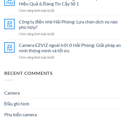
Điện
Chuyên
Th12
Hiệu Quả & Đáng Tin Cậy Số 1
Nhẹ
Nghiệp
ở
Chức năng bình luận bị tắt
Hải
–
Đại
Dương:
Giải
lý
Công ty điện nhẹ Hải Phòng: Lựa chọn dịch vụ nào
7
22
Pháp
Camera
Dịch
Th9
phù hợp?
Tối
tại
Vụ
Ưu
ở
Chức năng bình luận bị tắt
Hải
Hệ
Cho
Công
Phòng
Thống
Doanh
ty
Camera EZVIZ ngoài trời ở Hải Phòng: Giải pháp an
–
22
Điện
Nghiệp
điện
Giải
Th9
ninh thông minh và tối ưu
Nhẹ
Năm
nhẹ
Pháp
Uy
2026
ở
Chức năng bình luận bị tắt
Hải
An
Tín
Camera
Phòng:
Ninh
Cho
EZVIZ
Lựa
Hiệu
Doanh
ngoài
RECENT COMMENTS
chọn
Quả
Nghiệp
trời
dịch
&
&
ở
vụ
Đáng
Gia
Hải
nào
Tin
Đình
Phòng:
Camera
phù
Cậy
Giải
hợp?
Số
pháp
1
Đầu ghi hình
an
ninh
Phụ kiện camera
thông
minh
và