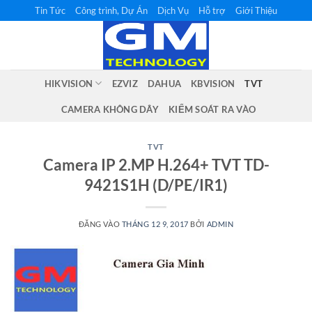
Bỏ
Tin Tức
Công trình, Dự Án
Dịch Vụ
Hỗ trợ
Giới Thiệu
qua
nội
dung
HIKVISION
EZVIZ
DAHUA
KBVISION
TVT
CAMERA KHÔNG DÂY
KIỂM SOÁT RA VÀO
TVT
Camera IP 2.MP H.264+ TVT TD-
9421S1H (D/PE/IR1)
ĐĂNG VÀO
THÁNG 12 9, 2017
BỞI
ADMIN