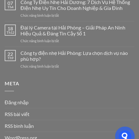
Công
Công Ty Điện Nhẹ Hải Dương: 7 Dịch Vụ Hệ Thống
07
Mạng
Th4
Điện Nhẹ Uy Tín Cho Doanh Nghiệp & Gia Đình
LAN
ở
Chức năng bình luận bị tắt
Tại
Công
Hải
Ty
Đại lý Camera tại Hải Phòng – Giải Pháp An Ninh
Phòng
18
Điện
Chuyên
Th12
Hiệu Quả & Đáng Tin Cậy Số 1
Nhẹ
Nghiệp
ở
Chức năng bình luận bị tắt
Hải
–
Đại
Dương:
Giải
lý
Công ty điện nhẹ Hải Phòng: Lựa chọn dịch vụ nào
7
22
Pháp
Camera
Dịch
Th9
phù hợp?
Tối
tại
Vụ
Ưu
ở
Chức năng bình luận bị tắt
Hải
Hệ
Cho
Công
Phòng
Thống
Doanh
ty
–
Điện
Nghiệp
điện
META
Giải
Nhẹ
Năm
nhẹ
Pháp
Uy
2026
Hải
An
Tín
Phòng:
Ninh
Cho
Đăng nhập
Lựa
Hiệu
Doanh
chọn
Quả
Nghiệp
RSS bài viết
dịch
&
&
vụ
Đáng
Gia
nào
RSS bình luận
Tin
Đình
phù
Cậy
hợp?
Số
WordPress.org