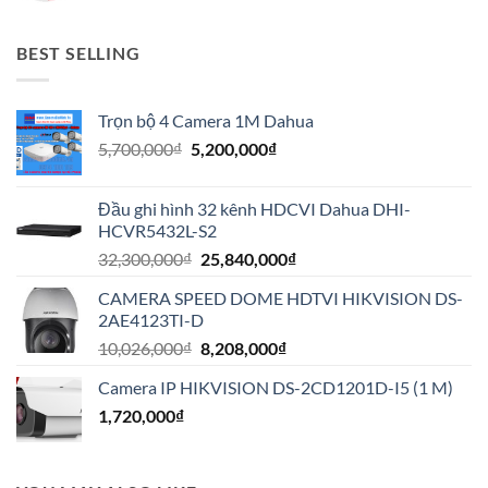
BEST SELLING
Trọn bộ 4 Camera 1M Dahua
Giá
Giá
5,700,000
₫
5,200,000
₫
gốc
hiện
là:
tại
Đầu ghi hình 32 kênh HDCVI Dahua DHI-
5,700,000₫.
là:
HCVR5432L-S2
5,200,000₫.
Giá
Giá
32,300,000
₫
25,840,000
₫
gốc
hiện
CAMERA SPEED DOME HDTVI HIKVISION DS-
là:
tại
2AE4123TI-D
32,300,000₫.
là:
Giá
Giá
10,026,000
₫
8,208,000
₫
25,840,000₫.
gốc
hiện
Camera IP HIKVISION DS-2CD1201D-I5 (1 M)
là:
tại
1,720,000
₫
10,026,000₫.
là:
8,208,000₫.