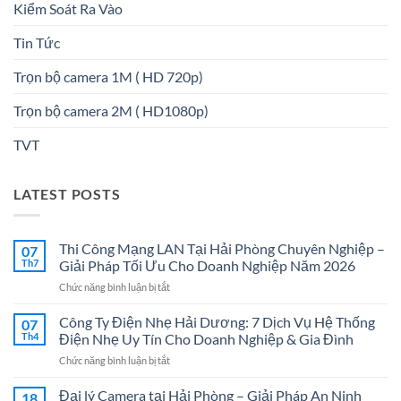
Kiểm Soát Ra Vào
Tin Tức
Trọn bộ camera 1M ( HD 720p)
Trọn bộ camera 2M ( HD1080p)
TVT
LATEST POSTS
Thi Công Mạng LAN Tại Hải Phòng Chuyên Nghiệp –
07
Th7
Giải Pháp Tối Ưu Cho Doanh Nghiệp Năm 2026
ở
Chức năng bình luận bị tắt
Thi
Công
Công Ty Điện Nhẹ Hải Dương: 7 Dịch Vụ Hệ Thống
07
Mạng
Th4
Điện Nhẹ Uy Tín Cho Doanh Nghiệp & Gia Đình
LAN
ở
Chức năng bình luận bị tắt
Tại
Công
Hải
Ty
Đại lý Camera tại Hải Phòng – Giải Pháp An Ninh
Phòng
18