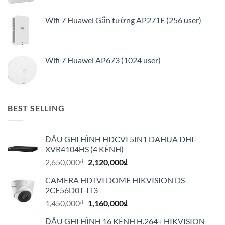
Wifi 7 Huawei Gắn tường AP271E (256 user)
Wifi 7 Huawei AP673 (1024 user)
BEST SELLING
ĐẦU GHI HÌNH HDCVI 5IN1 DAHUA DHI-
XVR4104HS (4 KÊNH)
Giá
Giá
2,650,000
₫
2,120,000
₫
gốc
hiện
CAMERA HDTVI DOME HIKVISION DS-
là:
tại
2CE56D0T-IT3
2,650,000₫.
là:
Giá
Giá
1,450,000
₫
1,160,000
₫
2,120,000₫.
gốc
hiện
ĐẦU GHI HÌNH 16 KÊNH H.264+ HIKVISION
là:
tại