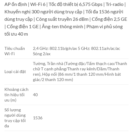
AP ổn định | Wi-Fi 6 | Tốc độ thiết bị 6,575 Gbps | Tri-radio |
Khuyến nghị 300 người dùng truy cập | Tối đa 1536 người
dùng truy cập | Công suất truyền 26 dBm | Cổng điện 2,5 GE
| Cổng điện 1 GE | Ăng-ten thông minh | Phạm vi phủ sóng
tối ưu 40 m
Tiêu chuẩn
2,4 GHz: 802.11b/g/n/ax 5 GHz: 802.11a/n/ac/ac
Wi-Fi
Sóng 2/ax
Tường, Trần nhà (Tường đặc/Tấm thạch cao/Thanh
chữ T cạnh phẳng/Thanh ray kênh/Dầm/Thanh
Loại cài đặt
ren), Hộp nối (86 mm/1 thanh 120 mm/Hình bát
giác/2 thanh 120 mm)
Khoảng cách
tín hiệu tối
40
ưu (m)
Số lượng
người dùng
1536
truy cập tối
đa