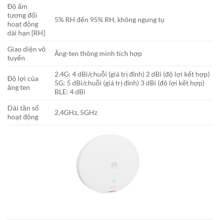
Độ ẩm
tương đối
5% RH đến 95% RH, không ngưng tụ
hoạt động
dài hạn [RH]
Giao diện vô
Ăng-ten thông minh tích hợp
tuyến
2.4G: 4 dBi/chuỗi (giá trị đỉnh) 2 dBi (độ lợi kết hợp)
Độ lợi của
5G: 5 dBi/chuỗi (giá trị đỉnh) 3 dBi (độ lợi kết hợp)
ăng ten
BLE: 4 dBi
Dải tần số
2,4GHz, 5GHz
hoạt động