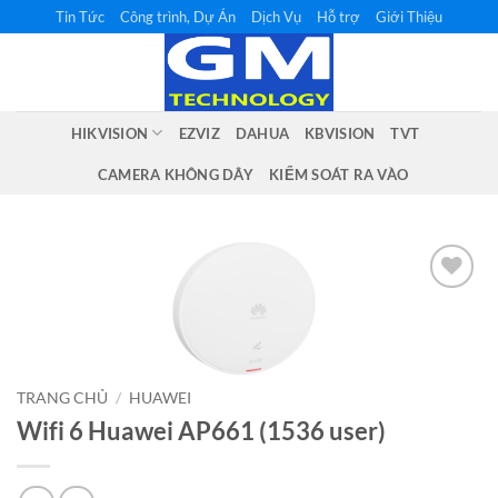
Bỏ
Tin Tức
Công trình, Dự Án
Dịch Vụ
Hỗ trợ
Giới Thiệu
qua
nội
dung
HIKVISION
EZVIZ
DAHUA
KBVISION
TVT
CAMERA KHÔNG DÂY
KIỂM SOÁT RA VÀO
Add to
wishlist
TRANG CHỦ
/
HUAWEI
Wifi 6 Huawei AP661 (1536 user)