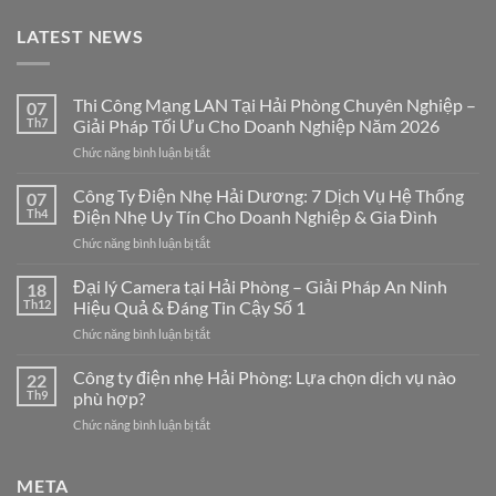
LATEST NEWS
Thi Công Mạng LAN Tại Hải Phòng Chuyên Nghiệp –
07
Th7
Giải Pháp Tối Ưu Cho Doanh Nghiệp Năm 2026
ở
Chức năng bình luận bị tắt
Thi
Công
Công Ty Điện Nhẹ Hải Dương: 7 Dịch Vụ Hệ Thống
07
Mạng
Th4
Điện Nhẹ Uy Tín Cho Doanh Nghiệp & Gia Đình
LAN
ở
Chức năng bình luận bị tắt
Tại
Công
Hải
Ty
Đại lý Camera tại Hải Phòng – Giải Pháp An Ninh
Phòng
18
Điện
Chuyên
Th12
Hiệu Quả & Đáng Tin Cậy Số 1
Nhẹ
Nghiệp
ở
Chức năng bình luận bị tắt
Hải
–
Đại
Dương:
Giải
lý
Công ty điện nhẹ Hải Phòng: Lựa chọn dịch vụ nào
7
22
Pháp
Camera
Dịch
Th9
phù hợp?
Tối
tại
Vụ
Ưu
ở
Chức năng bình luận bị tắt
Hải
Hệ
Cho
Công
Phòng
Thống
Doanh
ty
–
Điện
Nghiệp
điện
META
Giải
Nhẹ
Năm