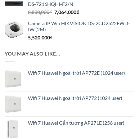
DS-7216HQHI-F2/N
1,450,000₫.
là:
Giá
Giá
8,830,000
₫
7,064,000
₫
1,160,000₫.
gốc
hiện
Camera IP Wifi HIKVISION DS-2CD2522FWD-
là:
tại
IW (2M)
8,830,000₫.
là:
5,520,000
₫
7,064,000₫.
YOU MAY ALSO LIKE…
Wifi 7 Huawei Ngoài trời AP772E (1024 user)
Wifi 7 Huawei Ngoài trời AP772 (1024 user)
Wifi 7 Huawei Gắn tường AP271E (256 user)