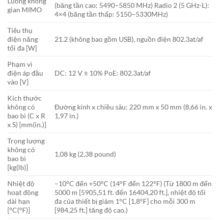
Luồng không
(băng tần cao: 5490–5850 MHz) Radio 2 (5 GHz-L):
gian MIMO
4×4 (băng tần thấp: 5150–5330MHz)
Tiêu thụ
điện năng
21.2 (không bao gồm USB), nguồn điện 802.3at/af
tối đa [W]
Phạm vi
điện áp đầu
DC: 12 V ± 10% PoE: 802.3at/af
vào [V]
Kích thước
không có
Đường kính x chiều sâu: 220 mm x 50 mm (8,66 in. x
bao bì (C x R
1,97 in.)
x S) [mm(in.)]
Trọng lượng
không có
1,08 kg (2,38 pound)
bao bì
[kg(lb)]
Nhiệt độ
–10°C đến +50°C (14°F đến 122°F) (Từ 1800 m đến
hoạt động
5000 m [5905,51 ft. đến 16404,20 ft.], nhiệt độ tối
dài hạn
đa của thiết bị giảm 1°C [1,8°F] cho mỗi 300 m
[°C(°F)]
[984,25 ft.] tăng độ cao.)