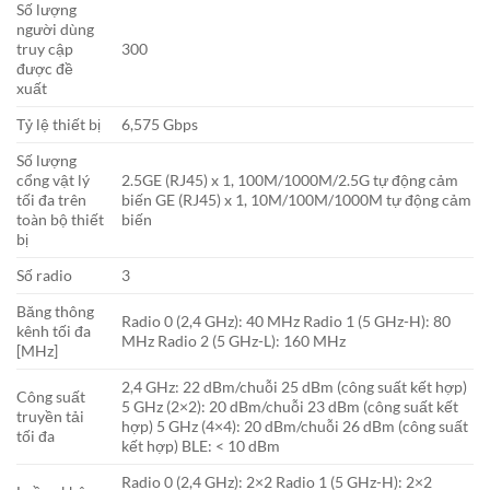
Số lượng
người dùng
truy cập
300
được đề
xuất
Tỷ lệ thiết bị
6,575 Gbps
Số lượng
cổng vật lý
2.5GE (RJ45) x 1, 100M/1000M/2.5G tự động cảm
tối đa trên
biến GE (RJ45) x 1, 10M/100M/1000M tự động cảm
toàn bộ thiết
biến
bị
Số radio
3
Băng thông
Radio 0 (2,4 GHz): 40 MHz Radio 1 (5 GHz-H): 80
kênh tối đa
MHz Radio 2 (5 GHz-L): 160 MHz
[MHz]
2,4 GHz: 22 dBm/chuỗi 25 dBm (công suất kết hợp)
Công suất
5 GHz (2×2): 20 dBm/chuỗi 23 dBm (công suất kết
truyền tải
hợp) 5 GHz (4×4): 20 dBm/chuỗi 26 dBm (công suất
tối đa
kết hợp) BLE: < 10 dBm
Radio 0 (2,4 GHz): 2×2 Radio 1 (5 GHz-H): 2×2