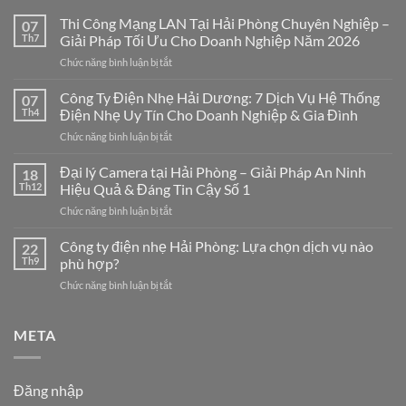
Thi Công Mạng LAN Tại Hải Phòng Chuyên Nghiệp –
07
Th7
Giải Pháp Tối Ưu Cho Doanh Nghiệp Năm 2026
ở
Chức năng bình luận bị tắt
Thi
Công
Công Ty Điện Nhẹ Hải Dương: 7 Dịch Vụ Hệ Thống
07
Mạng
Th4
Điện Nhẹ Uy Tín Cho Doanh Nghiệp & Gia Đình
LAN
ở
Chức năng bình luận bị tắt
Tại
Công
Hải
Ty
Đại lý Camera tại Hải Phòng – Giải Pháp An Ninh
Phòng
18
Điện
Chuyên
Th12
Hiệu Quả & Đáng Tin Cậy Số 1
Nhẹ
Nghiệp
ở
Chức năng bình luận bị tắt
Hải
–
Đại
Dương:
Giải
lý
Công ty điện nhẹ Hải Phòng: Lựa chọn dịch vụ nào
7
22
Pháp
Camera
Dịch
Th9
phù hợp?
Tối
tại
Vụ
Ưu
ở
Chức năng bình luận bị tắt
Hải
Hệ
Cho
Công
Phòng
Thống
Doanh
ty
–
Điện
Nghiệp
điện
META
Giải
Nhẹ
Năm
nhẹ
Pháp
Uy
2026
Hải
An
Tín
Phòng:
Ninh
Cho
Đăng nhập
Lựa
Hiệu
Doanh