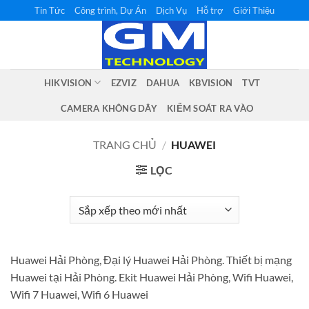
Bỏ
Tin Tức
Công trình, Dự Án
Dịch Vụ
Hỗ trợ
Giới Thiệu
qua
nội
dung
HIKVISION
EZVIZ
DAHUA
KBVISION
TVT
CAMERA KHÔNG DÂY
KIỂM SOÁT RA VÀO
TRANG CHỦ
/
HUAWEI
LỌC
Huawei Hải Phòng, Đại lý Huawei Hải Phòng. Thiết bị mạng
Huawei tại Hải Phòng. Ekit Huawei Hải Phòng, Wifi Huawei,
Wifi 7 Huawei, Wifi 6 Huawei