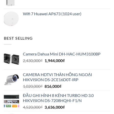
Wifi 7 Huawei AP673 (1024 user)
BEST SELLING
Camera Dahua Mini DH-HAC-HUM3100BP
Giá
Giá
2,430,000
₫
1,944,000
₫
gốc
hiện
là:
tại
CAMERA HDTVI THÂN HỒNG NGOẠI
2,430,000₫.
là:
HIKVISION DS-2CE16D0T-IRP
1,944,000₫.
Giá
Giá
1,020,000
₫
816,000
₫
gốc
hiện
ĐẦU GHI HÌNH 8 KÊNH TURBO HD 3.0
là:
tại
HIKVISION DS-7208HQHI-F1/N
1,020,000₫.
là:
Giá
Giá
4,520,000
₫
3,636,000
₫
816,000₫.
gốc
hiện