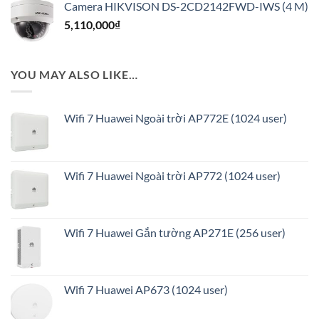
Camera HIKVISON DS-2CD2142FWD-IWS (4 M)
là:
tại
5,110,000
₫
4,520,000₫.
là:
3,636,000₫.
YOU MAY ALSO LIKE…
Wifi 7 Huawei Ngoài trời AP772E (1024 user)
Wifi 7 Huawei Ngoài trời AP772 (1024 user)
Wifi 7 Huawei Gắn tường AP271E (256 user)
Wifi 7 Huawei AP673 (1024 user)