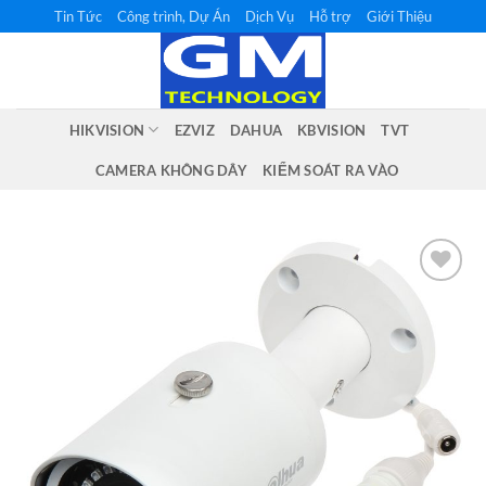
Bỏ
Tin Tức
Công trình, Dự Án
Dịch Vụ
Hỗ trợ
Giới Thiệu
qua
nội
dung
HIKVISION
EZVIZ
DAHUA
KBVISION
TVT
CAMERA KHÔNG DÂY
KIỂM SOÁT RA VÀO
Add to
wishlist