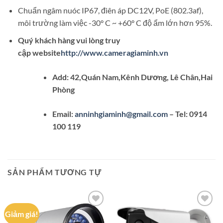
Chuẩn ngâm nuóc IP67, điên áp DC12V, PoE (802.3af),
môi trường làm việc -30° C ~ +60° C độ ẩm lớn hơn 95%.
Quý khách hàng vui lòng truy
cập website
http://www.cameragiaminh.vn
Add: 42,Quán Nam,Kênh Dương, Lê Chân,Hai
Phòng
Email:
anninhgiaminh@gmail.com
– Tel: 0914
100 119
SẢN PHẨM TƯƠNG TỰ
Giảm giá!
Add to
Add to
wishlist
wishlist