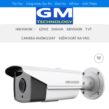
Bỏ
Tin Tức
Công trình, Dự Án
Dịch Vụ
Hỗ trợ
Giới Thiệu
qua
nội
dung
HIKVISION
EZVIZ
DAHUA
KBVISION
TVT
CAMERA KHÔNG DÂY
KIỂM SOÁT RA VÀO
Add to
wishlist