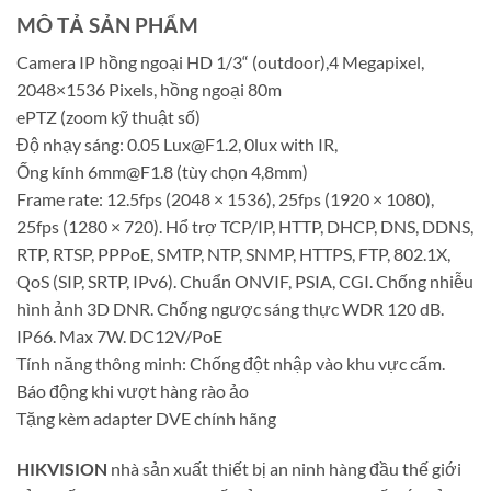
MÔ TẢ SẢN PHẨM
Camera IP hồng ngoại HD 1/3“ (outdoor),4 Megapixel,
2048×1536 Pixels, hồng ngoại 80m
ePTZ (zoom kỹ thuật số)
Độ nhạy sáng: 0.05
Lux@F1.2
, 0lux with IR,
Ống kính
6mm@F1.8
(tùy chọn 4,8mm)
Frame rate: 12.5fps (2048 × 1536), 25fps (1920 × 1080),
25fps (1280 × 720). Hổ trợ TCP/IP, HTTP, DHCP, DNS, DDNS,
RTP, RTSP, PPPoE, SMTP, NTP, SNMP, HTTPS, FTP, 802.1X,
QoS (SIP, SRTP, IPv6). Chuẩn ONVIF, PSIA, CGI. Chống nhiễu
hình ảnh 3D DNR. Chống ngược sáng thực WDR 120 dB.
IP66. Max 7W. DC12V/PoE
Tính năng thông minh: Chống đột nhập vào khu vực cấm.
Báo động khi vượt hàng rào ảo
Tặng kèm adapter DVE chính hãng
HIKVISION
nhà sản xuất thiết bị an ninh hàng đầu thế giới