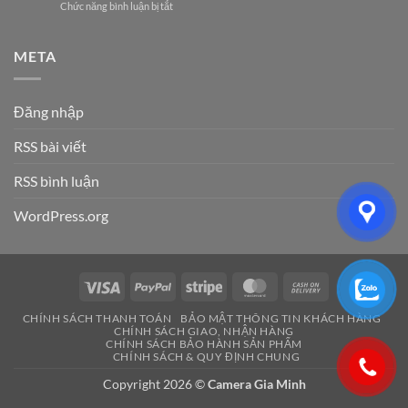
ở
Chức năng bình luận bị tắt
Hải
Hệ
Cho
Công
Phòng
Thống
Doanh
ty
–
Điện
Nghiệp
điện
META
Giải
Nhẹ
Năm
nhẹ
Pháp
Uy
2026
Hải
An
Tín
Phòng:
Ninh
Cho
Đăng nhập
Lựa
Hiệu
Doanh
chọn
Quả
Nghiệp
RSS bài viết
dịch
&
&
vụ
Đáng
Gia
nào
RSS bình luận
Tin
Đình
phù
Cậy
hợp?
Số
WordPress.org
1
Visa
PayPal
Stripe
MasterCard
Cash
On
CHÍNH SÁCH THANH TOÁN
BẢO MẬT THÔNG TIN KHÁCH HÀNG
Delivery
CHÍNH SÁCH GIAO, NHẬN HÀNG
CHÍNH SÁCH BẢO HÀNH SẢN PHẨM
CHÍNH SÁCH & QUY ĐỊNH CHUNG
Copyright 2026 ©
Camera Gia Minh