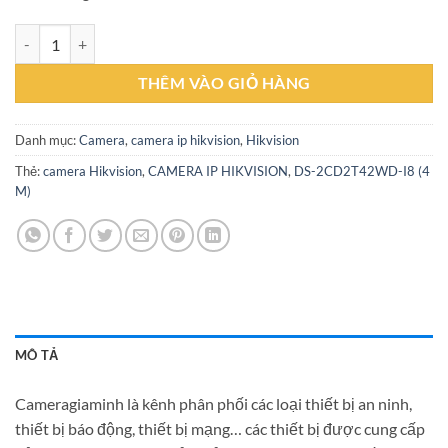
CAMERA HIKVISION DS-2CD2T42WD-I8 (4 M) số lượng
THÊM VÀO GIỎ HÀNG
Danh mục:
Camera
,
camera ip hikvision
,
Hikvision
Thẻ:
camera Hikvision
,
CAMERA IP HIKVISION
,
DS-2CD2T42WD-I8 (4
M)
MÔ TẢ
Cameragiaminh là kênh phân phối các loại thiết bị an ninh,
thiết bị báo động, thiết bị mạng… các thiết bị được cung cấp