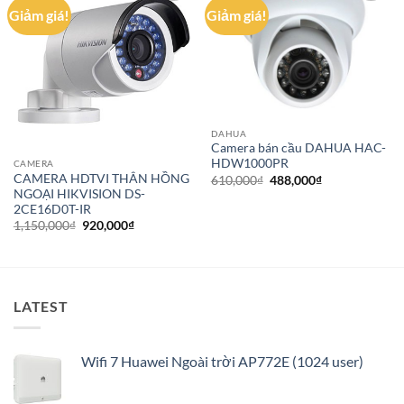
Giảm giá!
Giảm giá!
Add to
Add to
wishlist
wishlist
DAHUA
Camera bán cầu DAHUA HAC-
HDW1000PR
CAMERA
CAMERA HDTVI THÂN HỒNG
Giá
Giá
610,000
₫
488,000
₫
gốc
hiện
NGOẠI HIKVISION DS-
là:
tại
2CE16D0T-IR
610,000₫.
là:
Giá
Giá
1,150,000
₫
920,000
₫
488,000₫.
gốc
hiện
là:
tại
1,150,000₫.
là:
920,000₫.
LATEST
Wifi 7 Huawei Ngoài trời AP772E (1024 user)