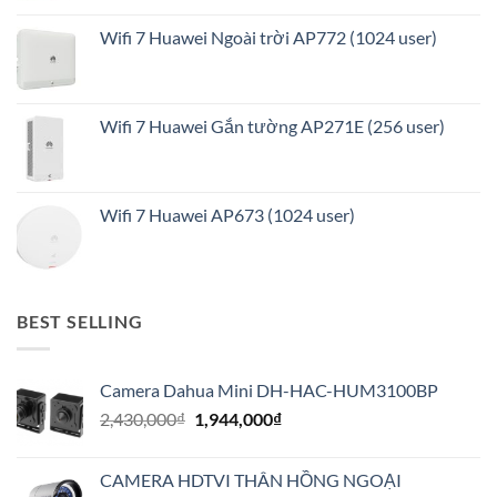
Wifi 7 Huawei Ngoài trời AP772 (1024 user)
Wifi 7 Huawei Gắn tường AP271E (256 user)
Wifi 7 Huawei AP673 (1024 user)
BEST SELLING
Camera Dahua Mini DH-HAC-HUM3100BP
Giá
Giá
2,430,000
₫
1,944,000
₫
gốc
hiện
là:
tại
CAMERA HDTVI THÂN HỒNG NGOẠI
2,430,000₫.
là: