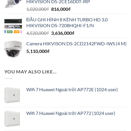
HIKVISION DS-2CE16D0T-IRP
1,944,000₫.
Giá
Giá
1,020,000
₫
816,000
₫
gốc
hiện
ĐẦU GHI HÌNH 8 KÊNH TURBO HD 3.0
là:
tại
HIKVISION DS-7208HQHI-F1/N
1,020,000₫.
là:
Giá
Giá
4,520,000
₫
3,636,000
₫
816,000₫.
gốc
hiện
Camera HIKVISON DS-2CD2142FWD-IWS (4 M)
là:
tại
5,110,000
₫
4,520,000₫.
là:
3,636,000₫.
YOU MAY ALSO LIKE…
Wifi 7 Huawei Ngoài trời AP772E (1024 user)
Wifi 7 Huawei Ngoài trời AP772 (1024 user)