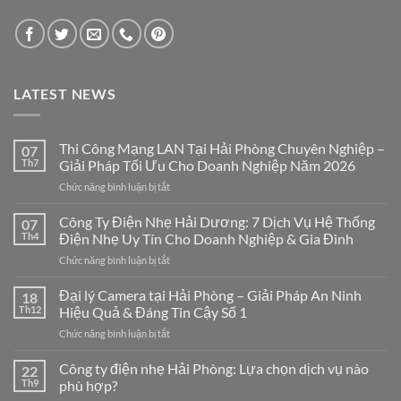
LATEST NEWS
Thi Công Mạng LAN Tại Hải Phòng Chuyên Nghiệp –
07
Th7
Giải Pháp Tối Ưu Cho Doanh Nghiệp Năm 2026
ở
Chức năng bình luận bị tắt
Thi
Công
Công Ty Điện Nhẹ Hải Dương: 7 Dịch Vụ Hệ Thống
07
Mạng
Th4
Điện Nhẹ Uy Tín Cho Doanh Nghiệp & Gia Đình
LAN
ở
Chức năng bình luận bị tắt
Tại
Công
Hải
Ty
Đại lý Camera tại Hải Phòng – Giải Pháp An Ninh
Phòng
18
Điện
Chuyên
Th12
Hiệu Quả & Đáng Tin Cậy Số 1
Nhẹ
Nghiệp
ở
Chức năng bình luận bị tắt
Hải
–
Đại
Dương:
Giải
lý
Công ty điện nhẹ Hải Phòng: Lựa chọn dịch vụ nào
7
22
Pháp
Camera
Dịch
Th9
phù hợp?
Tối
tại
Vụ
Ưu