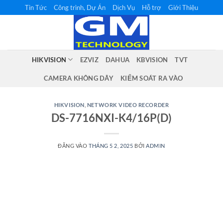
Bỏ
Tin Tức
Công trình, Dự Án
Dịch Vụ
Hỗ trợ
Giới Thiệu
qua
nội
dung
HIKVISION
EZVIZ
DAHUA
KBVISION
TVT
CAMERA KHÔNG DÂY
KIỂM SOÁT RA VÀO
HIKVISION
,
NETWORK VIDEO RECORDER
DS-7716NXI-K4/16P(D)
ĐĂNG VÀO
THÁNG 5 2, 2025
BỞI
ADMIN