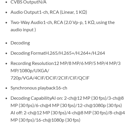
CVBS OutputN/A
Audio Output1-ch, RCA (Linear, 1 KΩ)
Two-Way Audio1-ch, RCA (2.0 Vp-p, 1 KΩ, using the
audio input )
Decoding
Decoding FormatH.265/H.265+/H.264+/H.264
Recording Resolution12 MP/8 MP/6 MP/5 MP/4 MP/3
MP/1080p/UXGA/
720p/VGA/4CIF/DCIF/2CIF/CIF/QCIF
Synchronous playback16-ch
Decoding CapabilityAI on: 2-ch@12 MP (30 fps)/3-ch@8
MP (30 fps)/6-ch@4 MP (30 fps)/12-ch@1080p (30 fps)
AI off: 2-ch@12 MP (30 fps)/4-ch@8 MP (30 fps)/8-ch@4
MP (30 fps)/16-ch@1080p (30 fps)