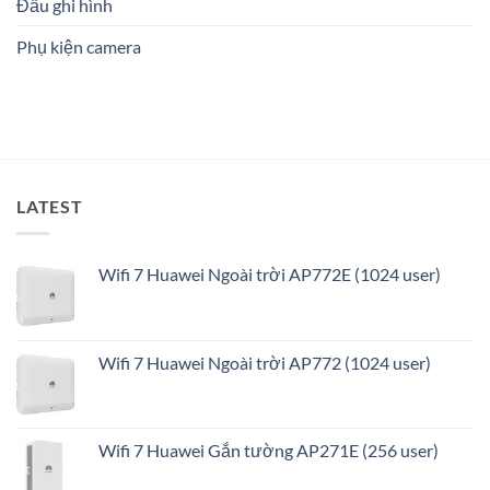
1
Đầu ghi hình
an
ninh
Phụ kiện camera
thông
minh
và
tối
ưu
LATEST
Wifi 7 Huawei Ngoài trời AP772E (1024 user)
Wifi 7 Huawei Ngoài trời AP772 (1024 user)
Wifi 7 Huawei Gắn tường AP271E (256 user)