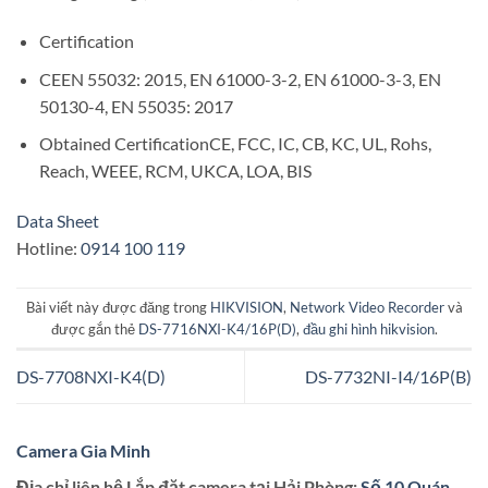
Certification
CEEN 55032: 2015, EN 61000-3-2, EN 61000-3-3, EN
50130-4, EN 55035: 2017
Obtained CertificationCE, FCC, IC, CB, KC, UL, Rohs,
Reach, WEEE, RCM, UKCA, LOA, BIS
Data Sheet
Hotline:
0914 100 119
Bài viết này được đăng trong
HIKVISION
,
Network Video Recorder
và
được gắn thẻ
DS-7716NXI-K4/16P(D)
,
đầu ghi hình hikvision
.
DS-7708NXI-K4(D)
DS-7732NI-I4/16P(B)
Camera Gia Minh
Địa chỉ liên hệ Lắp đặt camera tại Hải Phòng:
Số 10 Quán