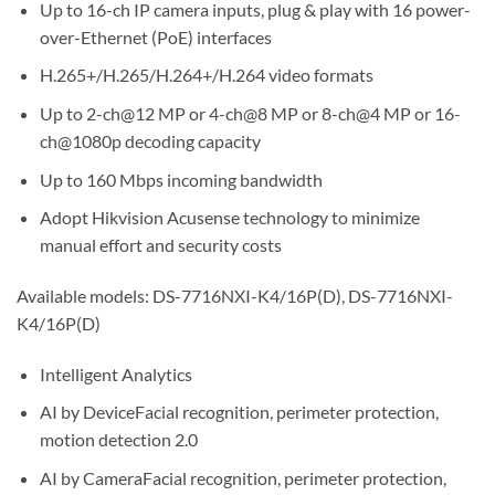
Up to 16-ch IP camera inputs, plug & play with 16 power-
over-Ethernet (PoE) interfaces
H.265+/H.265/H.264+/H.264 video formats
Up to 2-ch@12 MP or 4-ch@8 MP or 8-ch@4 MP or 16-
ch@1080p decoding capacity
Up to 160 Mbps incoming bandwidth
Adopt Hikvision Acusense technology to minimize
manual effort and security costs
Available models: DS-7716NXI-K4/16P(D), DS-7716NXI-
K4/16P(D)
Intelligent Analytics
AI by DeviceFacial recognition, perimeter protection,
motion detection 2.0
AI by CameraFacial recognition, perimeter protection,