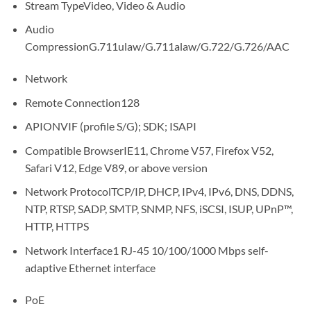
Stream TypeVideo, Video & Audio
Audio
CompressionG.711ulaw/G.711alaw/G.722/G.726/AAC
Network
Remote Connection128
APIONVIF (profile S/G); SDK; ISAPI
Compatible BrowserIE11, Chrome V57, Firefox V52,
Safari V12, Edge V89, or above version
Network ProtocolTCP/IP, DHCP, IPv4, IPv6, DNS, DDNS,
NTP, RTSP, SADP, SMTP, SNMP, NFS, iSCSI, ISUP, UPnP™,
HTTP, HTTPS
Network Interface1 RJ-45 10/100/1000 Mbps self-
adaptive Ethernet interface
PoE