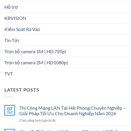
Hỗ trợ
KBVISION
Kiểm Soát Ra Vào
Tin Tức
Trọn bộ camera 1M ( HD 720p)
Trọn bộ camera 2M ( HD1080p)
TVT
LATEST POSTS
Thi Công Mạng LAN Tại Hải Phòng Chuyên Nghiệp –
07
Th7
Giải Pháp Tối Ưu Cho Doanh Nghiệp Năm 2026
ở
Chức năng bình luận bị tắt
Thi
Công