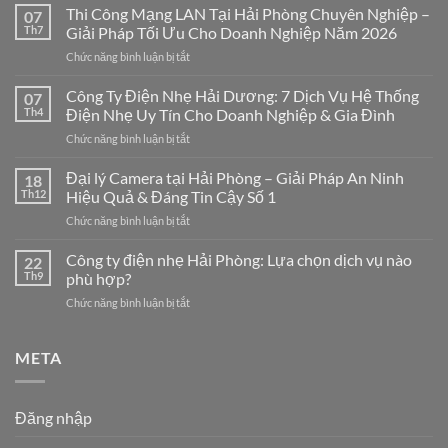
Thi Công Mạng LAN Tại Hải Phòng Chuyên Nghiệp –
07
Th7
Giải Pháp Tối Ưu Cho Doanh Nghiệp Năm 2026
ở
Chức năng bình luận bị tắt
Thi
Công
Công Ty Điện Nhẹ Hải Dương: 7 Dịch Vụ Hệ Thống
07
Mạng
Th4
Điện Nhẹ Uy Tín Cho Doanh Nghiệp & Gia Đình
LAN
ở
Chức năng bình luận bị tắt
Tại
Công
Hải
Ty
Đại lý Camera tại Hải Phòng – Giải Pháp An Ninh
Phòng
18
Điện
Chuyên
Th12
Hiệu Quả & Đáng Tin Cậy Số 1
Nhẹ
Nghiệp
ở
Chức năng bình luận bị tắt
Hải
–
Đại
Dương:
Giải
lý
Công ty điện nhẹ Hải Phòng: Lựa chọn dịch vụ nào
7
22
Pháp
Camera
Dịch
Th9
phù hợp?
Tối
tại
Vụ
Ưu
ở
Chức năng bình luận bị tắt
Hải
Hệ
Cho
Công
Phòng
Thống
Doanh
ty
–
Điện
Nghiệp
điện
META
Giải
Nhẹ
Năm
nhẹ
Pháp
Uy
2026
Hải
An
Tín
Phòng:
Ninh
Cho
Đăng nhập
Lựa
Hiệu
Doanh
chọn
Quả
Nghiệp