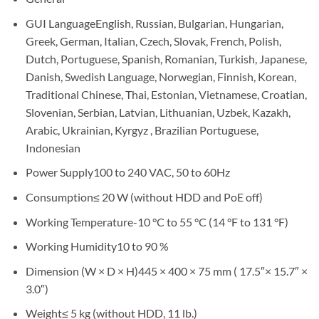
GUI LanguageEnglish, Russian, Bulgarian, Hungarian,
Greek, German, Italian, Czech, Slovak, French, Polish,
Dutch, Portuguese, Spanish, Romanian, Turkish, Japanese,
Danish, Swedish Language, Norwegian, Finnish, Korean,
Traditional Chinese, Thai, Estonian, Vietnamese, Croatian,
Slovenian, Serbian, Latvian, Lithuanian, Uzbek, Kazakh,
Arabic, Ukrainian, Kyrgyz , Brazilian Portuguese,
Indonesian
Power Supply100 to 240 VAC, 50 to 60Hz
Consumption≤ 20 W (without HDD and PoE off)
Working Temperature-10 °C to 55 °C (14 °F to 131 °F)
Working Humidity10 to 90 %
Dimension (W × D × H)445 × 400 × 75 mm ( 17.5″× 15.7″ ×
3.0″)
Weight≤ 5 kg (without HDD, 11 lb.)