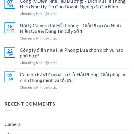
Công Ty Điện Nhẹ Hải Dương: 7 Dịch Vụ Hệ Thống
07
Mạng
Th4
Điện Nhẹ Uy Tín Cho Doanh Nghiệp & Gia Đình
LAN
ở
Chức năng bình luận bị tắt
Tại
Công
Hải
Ty
Đại lý Camera tại Hải Phòng – Giải Pháp An Ninh
Phòng
18
Điện
Chuyên
Th12
Hiệu Quả & Đáng Tin Cậy Số 1
Nhẹ
Nghiệp
ở
Chức năng bình luận bị tắt
Hải
–
Đại
Dương:
Giải
lý
Công ty điện nhẹ Hải Phòng: Lựa chọn dịch vụ nào
7
22
Pháp
Camera
Dịch
Th9
phù hợp?
Tối
tại
Vụ
Ưu
ở
Chức năng bình luận bị tắt
Hải
Hệ
Cho
Công
Phòng
Thống
Doanh
ty
Camera EZVIZ ngoài trời ở Hải Phòng: Giải pháp an
–
22
Điện
Nghiệp
điện
Giải
Th9
ninh thông minh và tối ưu
Nhẹ
Năm
nhẹ
Pháp
Uy
2026
ở
Chức năng bình luận bị tắt
Hải
An
Tín
Camera
Phòng:
Ninh
Cho
EZVIZ
Lựa
Hiệu
Doanh
ngoài
RECENT COMMENTS
chọn
Quả
Nghiệp
trời
dịch
&
&
ở
vụ
Đáng
Gia
Hải
nào
Tin
Đình
Phòng:
Camera
phù
Cậy
Giải
hợp?
Số
pháp