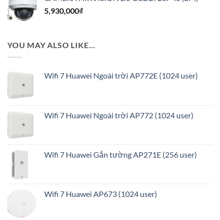
4,850,000₫.
là:
5,930,000
₫
4,500,000₫.
YOU MAY ALSO LIKE…
Wifi 7 Huawei Ngoài trời AP772E (1024 user)
Wifi 7 Huawei Ngoài trời AP772 (1024 user)
Wifi 7 Huawei Gắn tường AP271E (256 user)
Wifi 7 Huawei AP673 (1024 user)