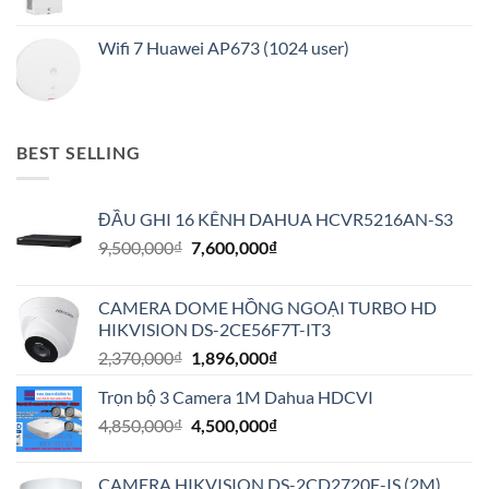
Wifi 7 Huawei AP673 (1024 user)
BEST SELLING
ĐẦU GHI 16 KÊNH DAHUA HCVR5216AN-S3
Giá
Giá
9,500,000
₫
7,600,000
₫
gốc
hiện
là:
tại
CAMERA DOME HỒNG NGOẠI TURBO HD
9,500,000₫.
là:
HIKVISION DS-2CE56F7T-IT3
7,600,000₫.
Giá
Giá
2,370,000
₫
1,896,000
₫
gốc
hiện
Trọn bộ 3 Camera 1M Dahua HDCVI
là:
tại
Giá
Giá
4,850,000
₫
2,370,000₫.
4,500,000
₫
là:
gốc
hiện
1,896,000₫.
là:
tại
CAMERA HIKVISION DS-2CD2720F-IS (2M)