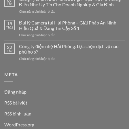
Mạng
Th4
Điện Nhẹ Uy Tín Cho Doanh Nghiệp & Gia Đình
LAN
ở
Chức năng bình luận bị tắt
Tại
Công
Hải
Ty
Đại lý Camera tại Hải Phòng – Giải Pháp An Ninh
Phòng
18
Điện
Chuyên
Th12
Hiệu Quả & Đáng Tin Cậy Số 1
Nhẹ
Nghiệp
ở
Chức năng bình luận bị tắt
Hải
–
Đại
Dương:
Giải
lý
Công ty điện nhẹ Hải Phòng: Lựa chọn dịch vụ nào
7
22
Pháp
Camera
Dịch
Th9
phù hợp?
Tối
tại
Vụ
Ưu
ở
Chức năng bình luận bị tắt
Hải
Hệ
Cho
Công
Phòng
Thống
Doanh
ty
–
Điện
Nghiệp
điện
META
Giải
Nhẹ
Năm
nhẹ
Pháp
Uy
2026
Hải
An
Tín
Phòng:
Ninh
Cho
Đăng nhập
Lựa
Hiệu
Doanh
chọn
Quả
Nghiệp
RSS bài viết
dịch
&
&
vụ
Đáng
Gia
nào
RSS bình luận
Tin
Đình
phù
Cậy
hợp?
Số
WordPress.org
1