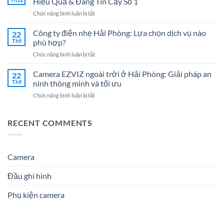
Hiệu Quả & Đáng Tin Cậy Số 1
Nhẹ
Nghiệp
ở
Chức năng bình luận bị tắt
Hải
–
Đại
Dương:
Giải
lý
Công ty điện nhẹ Hải Phòng: Lựa chọn dịch vụ nào
7
22
Pháp
Camera
Dịch
Th9
phù hợp?
Tối
tại
Vụ
Ưu
ở
Chức năng bình luận bị tắt
Hải
Hệ
Cho
Công
Phòng
Thống
Doanh
ty
Camera EZVIZ ngoài trời ở Hải Phòng: Giải pháp an
–
22
Điện
Nghiệp
điện
Giải
Th9
ninh thông minh và tối ưu
Nhẹ
Năm
nhẹ
Pháp
Uy
2026
ở
Chức năng bình luận bị tắt
Hải
An
Tín
Camera
Phòng:
Ninh
Cho
EZVIZ
Lựa
Hiệu
Doanh
ngoài
RECENT COMMENTS
chọn
Quả
Nghiệp
trời
dịch
&
&
ở
vụ
Đáng
Gia
Hải
nào
Tin
Đình
Phòng:
Camera
phù
Cậy
Giải
hợp?
Số
pháp
1
Đầu ghi hình
an
ninh
Phụ kiện camera
thông
minh
và
tối