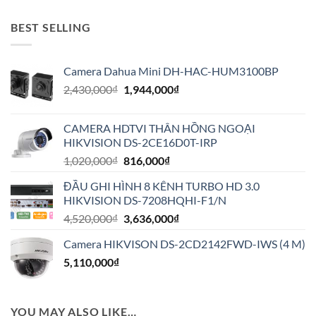
BEST SELLING
Camera Dahua Mini DH-HAC-HUM3100BP
Giá
Giá
2,430,000
₫
1,944,000
₫
gốc
hiện
là:
tại
CAMERA HDTVI THÂN HỒNG NGOẠI
2,430,000₫.
là:
HIKVISION DS-2CE16D0T-IRP
1,944,000₫.
Giá
Giá
1,020,000
₫
816,000
₫
gốc
hiện
ĐẦU GHI HÌNH 8 KÊNH TURBO HD 3.0
là:
tại
HIKVISION DS-7208HQHI-F1/N
1,020,000₫.
là:
Giá
Giá
4,520,000
₫
3,636,000
₫
816,000₫.
gốc
hiện
Camera HIKVISON DS-2CD2142FWD-IWS (4 M)
là:
tại
5,110,000
₫
4,520,000₫.
là:
3,636,000₫.
YOU MAY ALSO LIKE…