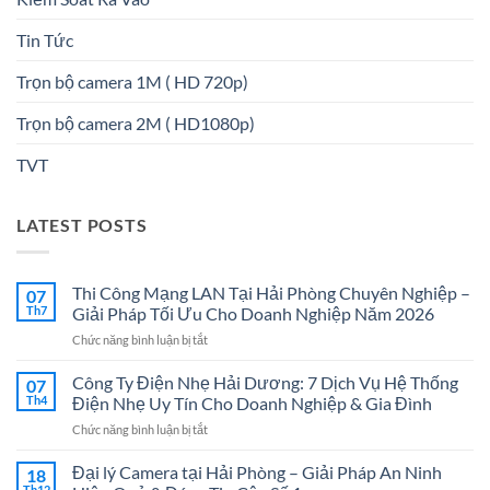
Tin Tức
Trọn bộ camera 1M ( HD 720p)
Trọn bộ camera 2M ( HD1080p)
TVT
LATEST POSTS
Thi Công Mạng LAN Tại Hải Phòng Chuyên Nghiệp –
07
Th7
Giải Pháp Tối Ưu Cho Doanh Nghiệp Năm 2026
ở
Chức năng bình luận bị tắt
Thi
Công
Công Ty Điện Nhẹ Hải Dương: 7 Dịch Vụ Hệ Thống
07
Mạng
Th4
Điện Nhẹ Uy Tín Cho Doanh Nghiệp & Gia Đình
LAN
ở
Chức năng bình luận bị tắt
Tại
Công
Hải
Ty
Đại lý Camera tại Hải Phòng – Giải Pháp An Ninh
Phòng
18
Điện
Chuyên
Th12