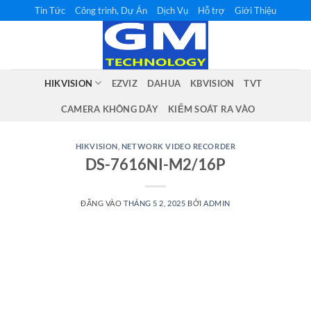
Bỏ
Tin Tức
Công trình, Dự Án
Dịch Vụ
Hỗ trợ
Giới Thiệu
qua
nội
dung
HIKVISION
EZVIZ
DAHUA
KBVISION
TVT
CAMERA KHÔNG DÂY
KIỂM SOÁT RA VÀO
HIKVISION
,
NETWORK VIDEO RECORDER
DS-7616NI-M2/16P
ĐĂNG VÀO
THÁNG 5 2, 2025
BỞI
ADMIN