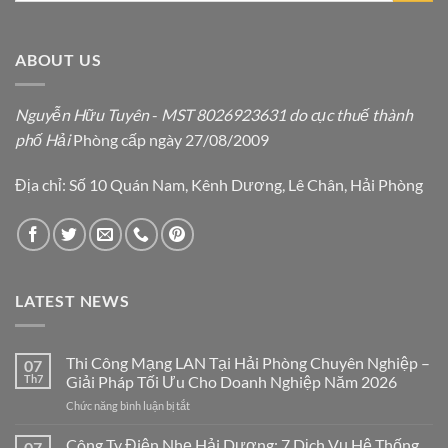
ABOUT US
Nguyễn Hữu Tuyên
-
MST 8026923631 do cục thuế thành
phố Hải
Phòng cấp ngày 27/08/2009
Địa chỉ: Số 10 Quán Nam, Kênh Dương, Lê Chân, Hải Phòng
LATEST NEWS
Thi Công Mạng LAN Tại Hải Phòng Chuyên Nghiệp –
07
Th7
Giải Pháp Tối Ưu Cho Doanh Nghiệp Năm 2026
ở
Chức năng bình luận bị tắt
Thi
Công
Công Ty Điện Nhẹ Hải Dương: 7 Dịch Vụ Hệ Thống
07