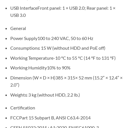
USB InterfaceFront panel: 1 × USB 2.0; Rear panel: 1 ×
USB 3.0
General
Power Supply100 to 240 VAC, 50 to 60 Hz
Consumption≤ 15 W (without HDD and PoE off)
Working Temperature-10 °C to 55 °C (14 °F to 131 °F)
Working Humidity10% to 90%
Dimension (W × D × H)385 × 315× 52 mm (15.2″ × 12.4″ ×
2.0″)
Weight≤ 3 kg (without HDD, 2.2 lb.)
Certification
FCCPart 15 Subpart B, ANSI C63.4-2014
CEEN 55032:2015+A1:2020, ENIEC61000-3-