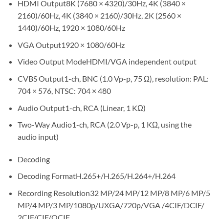
HDMI Output8K (7680 × 4320)/30Hz, 4K (3840 ×
2160)/60Hz, 4K (3840 × 2160)/30Hz, 2K (2560 ×
1440)/60Hz, 1920 × 1080/60Hz
VGA Output1920 × 1080/60Hz
Video Output ModeHDMI/VGA independent output
CVBS Output1-ch, BNC (1.0 Vp-p, 75 Ω), resolution: PAL:
704 × 576, NTSC: 704 × 480
Audio Output1-ch, RCA (Linear, 1 KΩ)
Two-Way Audio1-ch, RCA (2.0 Vp-p, 1 KΩ, using the
audio input)
Decoding
Decoding FormatH.265+/H.265/H.264+/H.264
Recording Resolution32 MP/24 MP/12 MP/8 MP/6 MP/5
MP/4 MP/3 MP/1080p/UXGA/720p/VGA /4CIF/DCIF/
2CIF/CIF/QCIF