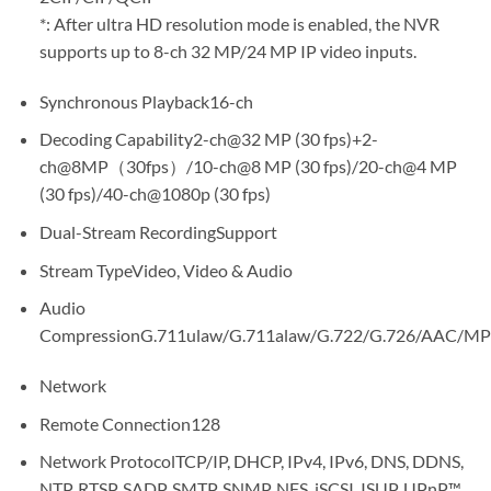
*: After ultra HD resolution mode is enabled, the NVR
supports up to 8-ch 32 MP/24 MP IP video inputs.
Synchronous Playback16-ch
Decoding Capability2-ch@32 MP (30 fps)+2-
ch@8MP（30fps）/10-ch@8 MP (30 fps)/20-ch@4 MP
(30 fps)/40-ch@1080p (30 fps)
Dual-Stream RecordingSupport
Stream TypeVideo, Video & Audio
Audio
CompressionG.711ulaw/G.711alaw/G.722/G.726/AAC/M
Network
Remote Connection128
Network ProtocolTCP/IP, DHCP, IPv4, IPv6, DNS, DDNS,
NTP, RTSP, SADP, SMTP, SNMP, NFS, iSCSI, ISUP, UPnP™,