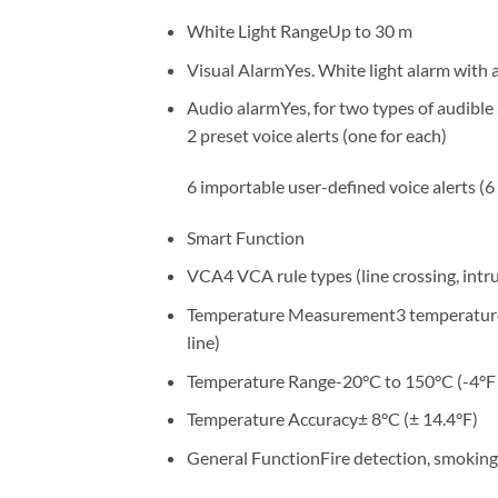
White Light RangeUp to 30 m
Visual AlarmYes. White light alarm with 
Audio alarmYes, for two types of audibl
2 preset voice alerts (one for each)
6 importable user-defined voice alerts (6
Smart Function
VCA4 VCA rule types (line crossing, intrus
Temperature Measurement3 temperature me
line)
Temperature Range-20°C to 150°C (-4°F 
Temperature Accuracy± 8°C (± 14.4°F)
General FunctionFire detection, smoking d