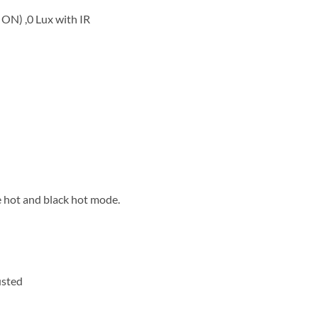
ON) ,0 Lux with IR
e hot and black hot mode.
usted