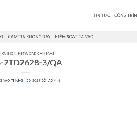
TIN TỨC
CÔNG TRÌN
VT
CAMERA KHÔNG DÂY
KIỂM SOÁT RA VÀO
IKVISION
,
NETWORK CAMERAS
-2TD2628-3/QA
G VÀO
THÁNG 4 28, 2025
BỞI
ADMIN