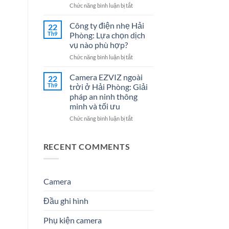
Cho
7
ở
Chức năng bình luận bị tắt
Doanh
Dịch
Đại
Nghiệp
Vụ
lý
Công ty điện nhẹ Hải
22
Năm
Hệ
Camera
Th9
Phòng: Lựa chọn dịch
2026
Thống
tại
vụ nào phù hợp?
Điện
Hải
Nhẹ
ở
Chức năng bình luận bị tắt
Phòng
Uy
Công
–
Tín
ty
Giải
Camera EZVIZ ngoài
22
Cho
điện
Pháp
Th9
trời ở Hải Phòng: Giải
Doanh
nhẹ
An
pháp an ninh thông
Nghiệp
Hải
Ninh
minh và tối ưu
&
Phòng:
Hiệu
Gia
Lựa
Quả
ở
Chức năng bình luận bị tắt
Đình
chọn
&
Camera
dịch
Đáng
EZVIZ
vụ
Tin
ngoài
RECENT COMMENTS
nào
Cậy
trời
phù
Số
ở
hợp?
1
Hải
Phòng:
Camera
Giải
pháp
Đầu ghi hình
an
ninh
Phụ kiện camera
thông