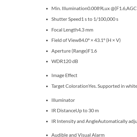
Min. Illumination0.0089Lux @(F1.6,AGC 
Shutter Speed1 s to 1/100,000 s
Focal Length4.3 mm
Field of View84.0° × 43.1° (H × V)
Aperture (Range)F1.6
WDR120 dB
Image Effect
Target ColorationYes. Supported in whit
Illuminator
IR DistanceUp to 30 m
IR Intensity and AngleAutomatically adj
Audible and Visual Alarm