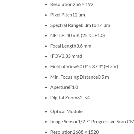
Resolution256 × 192
Pixel Pitch12 μm
Spectral Range8 μm to 14 μm
NETD< 40 mK (25°C, F1.0)
Focal Length3.6 mm
IFOV3.33 mrad
Field of View50.0° × 37.3° (H × V)
Min. Focusing Distance0.5 m
ApertureF1.0
Digital Zoom×2, ×4
Optical Module
Image Sensor1/2.7″ Progressive Scan 
Resolution2688 × 1520