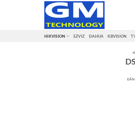
Bỏ
qua
nội
dung
HIKVISION
EZVIZ
DAHUA
KBVISION
T
H
DS
ĐĂN