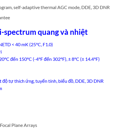
istogram, self-adaptive thermal AGC mode, DDE, 3D DNR
antee
-spectrum quang và nhiệt
NETD < 40 mK (25°C, F1.0)
i
20°C đến 150°C (-4°F đến 302°F), ± 8°C (± 14.4°F)
 độ tự thích ứng, tuyến tính, biểu đồ, DDE, 3D DNR
m
ocal Plane Arrays