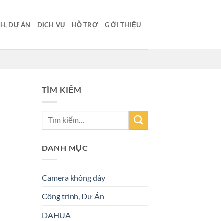
H, DỰ ÁN
DỊCH VỤ
HỖ TRỢ
GIỚI THIỆU
TÌM KIẾM
DANH MỤC
Camera không dây
Công trình, Dự Án
DAHUA