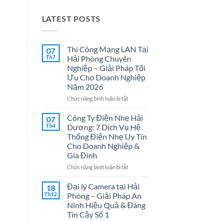
LATEST POSTS
Thi Công Mạng LAN Tại
07
Th7
Hải Phòng Chuyên
Nghiệp – Giải Pháp Tối
Ưu Cho Doanh Nghiệp
Năm 2026
ở
Chức năng bình luận bị tắt
Thi
Công
Công Ty Điện Nhẹ Hải
07
Mạng
Th4
Dương: 7 Dịch Vụ Hệ
LAN
Thống Điện Nhẹ Uy Tín
Tại
Cho Doanh Nghiệp &
Hải
Gia Đình
Phòng
Chuyên
ở
Chức năng bình luận bị tắt
Nghiệp
Công
–
Ty
Đại lý Camera tại Hải
18
Giải
Điện
Th12
Phòng – Giải Pháp An
Pháp
Nhẹ
Ninh Hiệu Quả & Đáng
Tối
Hải
Tin Cậy Số 1
Ưu
Dương: