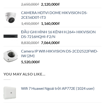
Giá
Giá
2,650,000
₫
2,120,000
₫
gốc
hiện
CAMERA HDTVI DOME HIKVISION DS-
là:
tại
2CE56D0T-IT3
2,650,000₫.
là:
Giá
Giá
1,450,000
₫
1,160,000
₫
2,120,000₫.
gốc
hiện
ĐẦU GHI HÌNH 16 KÊNH H.264+ HIKVISION
là:
tại
DS-7216HQHI-F2/N
1,450,000₫.
là:
Giá
Giá
8,830,000
₫
7,064,000
₫
1,160,000₫.
gốc
hiện
Camera IP Wifi HIKVISION DS-2CD2522FWD-
là:
tại
IW (2M)
8,830,000₫.
là:
5,520,000
₫
7,064,000₫.
YOU MAY ALSO LIKE…
Wifi 7 Huawei Ngoài trời AP772E (1024 user)