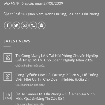
phố Hải
Phòng cấp ngày 27/08/2009
Địa chỉ: Số 10 Quán Nam, Kênh Dương, Lê Chân, Hải Phòng
LATEST NEWS
Thi Công Mạng LAN Tại Hải Phòng Chuyên Nghiệp –
07
Th7
Giải Pháp Tối Ưu Cho Doanh Nghiệp Năm 2026
ở
Chức năng bình luận bị tắt
Thi
Công
Công Ty Điện Nhẹ Hải Dương: 7 Dịch Vụ Hệ Thống
07
Mạng
Th4
Điện Nhẹ Uy Tín Cho Doanh Nghiệp & Gia Đình
LAN
ở
Chức năng bình luận bị tắt
Tại
Công
Hải
Ty
Đại lý Camera tại Hải Phòng – Giải Pháp An Ninh
Phòng
18
Điện
Chuyên
Th12
Hiệu Quả & Đáng Tin Cậy Số 1
Nhẹ
Nghiệp
ở
Chức năng bình luận bị tắt
Hải