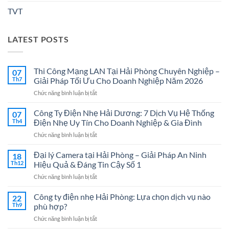
TVT
LATEST POSTS
Thi Công Mạng LAN Tại Hải Phòng Chuyên Nghiệp –
07
Th7
Giải Pháp Tối Ưu Cho Doanh Nghiệp Năm 2026
ở
Chức năng bình luận bị tắt
Thi
Công
Công Ty Điện Nhẹ Hải Dương: 7 Dịch Vụ Hệ Thống
07
Mạng
Th4
Điện Nhẹ Uy Tín Cho Doanh Nghiệp & Gia Đình
LAN
ở
Chức năng bình luận bị tắt
Tại
Công
Hải
Ty
Đại lý Camera tại Hải Phòng – Giải Pháp An Ninh
Phòng
18
Điện
Chuyên
Th12
Hiệu Quả & Đáng Tin Cậy Số 1
Nhẹ
Nghiệp
ở
Chức năng bình luận bị tắt
Hải
–
Đại
Dương:
Giải
lý
Công ty điện nhẹ Hải Phòng: Lựa chọn dịch vụ nào
7
22
Pháp
Camera
Dịch
Th9
phù hợp?
Tối
tại
Vụ
Ưu
ở
Chức năng bình luận bị tắt
Hải
Hệ
Cho
Công
Phòng