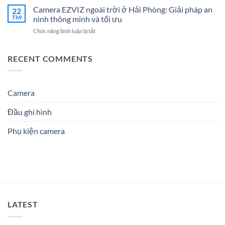
Thống
Doanh
ty
Camera EZVIZ ngoài trời ở Hải Phòng: Giải pháp an
–
22
Điện
Nghiệp
điện
Giải
Th9
ninh thông minh và tối ưu
Nhẹ
Năm
nhẹ
Pháp
Uy
2026
ở
Chức năng bình luận bị tắt
Hải
An
Tín
Camera
Phòng:
Ninh
Cho
EZVIZ
Lựa
Hiệu
Doanh
ngoài
RECENT COMMENTS
chọn
Quả
Nghiệp
trời
dịch
&
&
ở
vụ
Đáng
Gia
Hải
nào
Tin
Đình
Phòng:
Camera
phù
Cậy
Giải
hợp?
Số
pháp
1
Đầu ghi hình
an
ninh
Phụ kiện camera
thông
minh
và
tối
ưu
LATEST