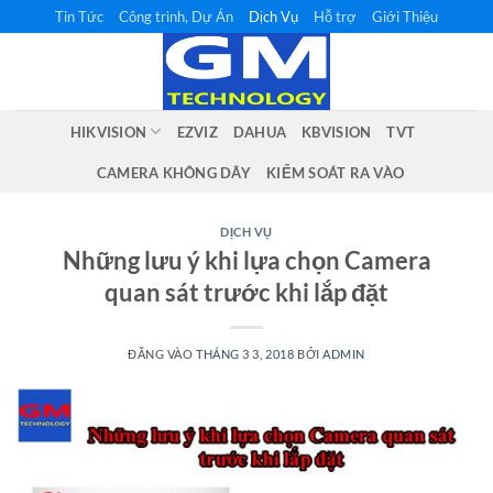
Bỏ
Tin Tức
Công trình, Dự Án
Dịch Vụ
Hỗ trợ
Giới Thiệu
qua
nội
dung
HIKVISION
EZVIZ
DAHUA
KBVISION
TVT
CAMERA KHÔNG DÂY
KIỂM SOÁT RA VÀO
DỊCH VỤ
Những lưu ý khi lựa chọn Camera
quan sát trước khi lắp đặt
ĐĂNG VÀO
THÁNG 3 3, 2018
BỞI
ADMIN