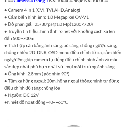
+ 04
Camera 4 trong 1
KX-1004C4 hoặc KX-1003C4
● Camera 4 in 1 (CVI, TVI,AHD,Analog)
● Cảm biến hình ảnh: 1.0 Megapixel OV-V1
● Độ phân giải :25/
30fps@1.0
Mp(1280×720)
● Truyền tín hiệu , hình ảnh rõ nét với khoảng cách xa lên
đến 500~700m
● Tích hợp cân bằng ánh sáng, bù sáng, chống ngược sáng,
chống nhiễu 2D-DNR, OSD menu điều chỉnh từ xa, cảm biến
ngày/đêm giúp camera tự động điều chỉnh hình ảnh và màu
sắc đẹp nhất phù hợp nhất với mọi môi trường ánh sáng
● Ống kính: 2.8mm ( góc nhìn 90°)
● Tầm xa hồng ngoại: 20m, hồng ngoại thông minh tự động
điều chỉnh độ sáng chống lóa
● Nguồn: DC 12V
●Nhiệt độ hoạt động -40~+60°C