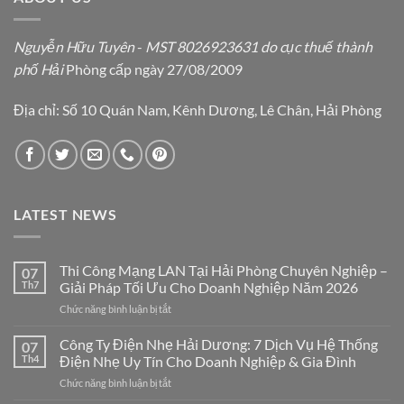
Nguyễn Hữu Tuyên
-
MST 8026923631 do cục thuế thành
phố Hải
Phòng cấp ngày 27/08/2009
Địa chỉ: Số 10 Quán Nam, Kênh Dương, Lê Chân, Hải Phòng
LATEST NEWS
Thi Công Mạng LAN Tại Hải Phòng Chuyên Nghiệp –
07
Th7
Giải Pháp Tối Ưu Cho Doanh Nghiệp Năm 2026
ở
Chức năng bình luận bị tắt
Thi
Công
Công Ty Điện Nhẹ Hải Dương: 7 Dịch Vụ Hệ Thống
07
Mạng
Th4
Điện Nhẹ Uy Tín Cho Doanh Nghiệp & Gia Đình
LAN
ở
Chức năng bình luận bị tắt
Tại
Công
Hải