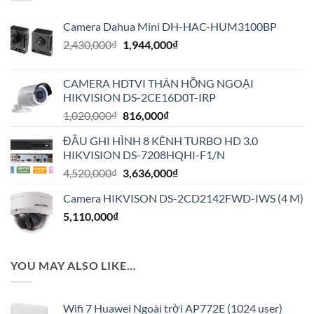
Camera Dahua Mini DH-HAC-HUM3100BP
Giá
Giá
2,430,000
₫
1,944,000
₫
gốc
hiện
là:
tại
CAMERA HDTVI THÂN HỒNG NGOẠI
2,430,000₫.
là:
HIKVISION DS-2CE16D0T-IRP
1,944,000₫.
Giá
Giá
1,020,000
₫
816,000
₫
gốc
hiện
ĐẦU GHI HÌNH 8 KÊNH TURBO HD 3.0
là:
tại
HIKVISION DS-7208HQHI-F1/N
1,020,000₫.
là:
Giá
Giá
4,520,000
₫
3,636,000
₫
816,000₫.
gốc
hiện
Camera HIKVISON DS-2CD2142FWD-IWS (4 M)
là:
tại
5,110,000
₫
4,520,000₫.
là:
3,636,000₫.
YOU MAY ALSO LIKE…
Wifi 7 Huawei Ngoài trời AP772E (1024 user)