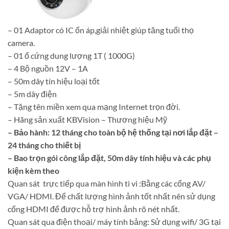
– 01 Adaptor có IC ổn áp,giải nhiệt giúp tăng tuổi thọ
camera.
– 01 ổ cứng dung lượng 1T ( 1000G)
– 4 Bộ nguồn 12V – 1A
– 50m dây tín hiệu loại tốt
– 5m dây điện
– Tặng tên miền xem qua mạng Internet trọn đời.
– Hãng sản xuất KBVision – Thương hiệu Mỹ
– Bảo hành: 12 tháng cho toàn bộ hệ thống tại nơi lắp đặt –
24 tháng cho thiết bị
– Bao trọn gói công lắp đặt, 50m dây tính hiệu và các phụ
kiện kèm theo
Quan sát trực tiếp qua màn hình ti vi :Bằng các cổng AV/
VGA/ HDMI. Để chất lượng hình ảnh tốt nhất nên sử dụng
cổng HDMI để được hỗ trợ hình ảnh rõ nét nhất.
Quan sát qua điện thoại/ máy tính bảng: Sử dụng wifi/ 3G tại