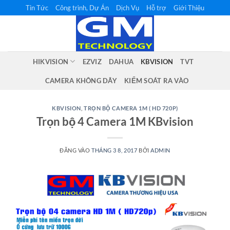
Bỏ
Tin Tức
Công trình, Dự Án
Dịch Vụ
Hỗ trợ
Giới Thiệu
qua
nội
dung
HIKVISION
EZVIZ
DAHUA
KBVISION
TVT
CAMERA KHÔNG DÂY
KIỂM SOÁT RA VÀO
KBVISION
,
TRỌN BỘ CAMERA 1M ( HD 720P)
Trọn bộ 4 Camera 1M KBvision
ĐĂNG VÀO
THÁNG 3 8, 2017
BỞI
ADMIN