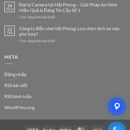
Ty
Đại lý Camera tại Hải Phòng – Giải Pháp An Ninh
Phòng
18
Điện
Chuyên
Th12
Hiệu Quả & Đáng Tin Cậy Số 1
Nhẹ
Nghiệp
ở
Chức năng bình luận bị tắt
Hải
–
Đại
Dương:
Giải
lý
Công ty điện nhẹ Hải Phòng: Lựa chọn dịch vụ nào
7
22
Pháp
Camera
Dịch
Th9
phù hợp?
Tối
tại
Vụ
Ưu
ở
Chức năng bình luận bị tắt
Hải
Hệ
Cho
Công
Phòng
Thống
Doanh
ty
–
Điện
Nghiệp
điện
META
Giải
Nhẹ
Năm
nhẹ
Pháp
Uy
2026
Hải
An
Tín
Phòng:
Ninh
Cho
Đăng nhập
Lựa
Hiệu
Doanh
chọn
Quả
Nghiệp
RSS bài viết
dịch
&
&
vụ
Đáng
Gia
nào
RSS bình luận
Tin
Đình
phù
Cậy
hợp?
Số
WordPress.org
1
Visa
PayPal
Stripe
MasterCard
Cash