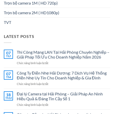
Trọn bộ camera 1M ( HD 720p)
Trọn bộ camera 2M ( HD1080p)
TVT
LATEST POSTS
Thi Công Mạng LAN Tại Hải Phòng Chuyên Nghiệp –
07
Th7
Giải Pháp Tối Ưu Cho Doanh Nghiệp Năm 2026
ở
Chức năng bình luận bị tắt
Thi
Công
Công Ty Điện Nhẹ Hải Dương: 7 Dịch Vụ Hệ Thống
07
Mạng
Th4
Điện Nhẹ Uy Tín Cho Doanh Nghiệp & Gia Đình
LAN
ở
Chức năng bình luận bị tắt
Tại
Công
Hải
Ty
Đại lý Camera tại Hải Phòng – Giải Pháp An Ninh
Phòng
18
Điện
Chuyên
Th12
Hiệu Quả & Đáng Tin Cậy Số 1
Nhẹ
Nghiệp
ở
Chức năng bình luận bị tắt
Hải
–
Đại
Dương:
Giải
lý
7