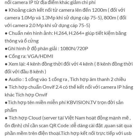
nối camera IP từ địa điểm khác giảm chi phí
● Khoảng cách kết nối từ camera lên đến 1200m ( đối với
camera 1.0Mp và 1.3Mp khi sử dụng cáp 75-5), 800m ( đối
với camera 2.0 Mp khi sử dụng cáp 75-5)
● Chuẩn nén hình ảnh: H.264, H.264+ giúp tiết kiệm băng
thông và ổ cứng
●Ghi hình ở độ phân giải : 1080N/720P
● Cổng ra: VGA/HDMI
● Xem lại: 4 kênh đồng thời đối với 4 kênh ( 8 kênh đồng thời
đối với đầu 8 kênh )
● Audio : 1 cổng vào 1 cổng ra , Tích hợp âm thanh 2 chiều
● Tích hợp chuẩn Onvif 2.4 có thể kết nối với camera IP hãng
khác Tích hợp Onvif
●Tích hợp tên miền miễn phí KBVISION.TV trọn đời sản
phẩm
● Tích hợp Cloud (server tại Việt Nam hoạt động mạnh mẽ ,
ổn định) chỉ cần scan QR Code :dễ dàng cài đặt ,quan sát qua
phần mềm trên điện thoại.Tích hợp kết nối trực tiếp với usb