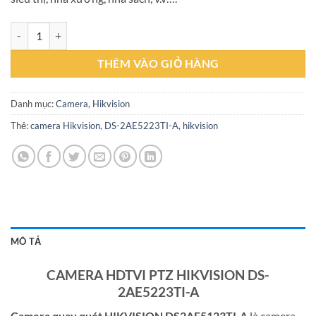
CAMERA HDTVI PTZ HIKVISION DS-2AE5223TI-A số lượng
THÊM VÀO GIỎ HÀNG
Danh mục:
Camera
,
Hikvision
Thẻ:
camera Hikvision
,
DS-2AE5223TI-A
,
hikvision
MÔ TẢ
CAMERA HDTVI PTZ HIKVISION DS-
2AE5223TI-A
Camera quay quét HIKVISION DS2AE5123TI-A
là camera