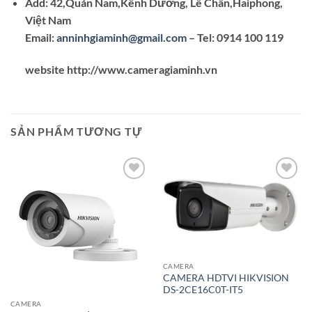
Add: 42,Quán Nam,Kênh Dương, Lê Chân,Haiphong,
Việt Nam
Email:
anninhgiaminh@gmail.com
– Tel: 0914 100 119
website http://www.cameragiaminh.vn
SẢN PHẨM TƯƠNG TỰ
Add to
Add to
wishlist
wishlist
CAMERA
CAMERA HDTVI HIKVISION
DS-2CE16C0T-IT5
CAMERA