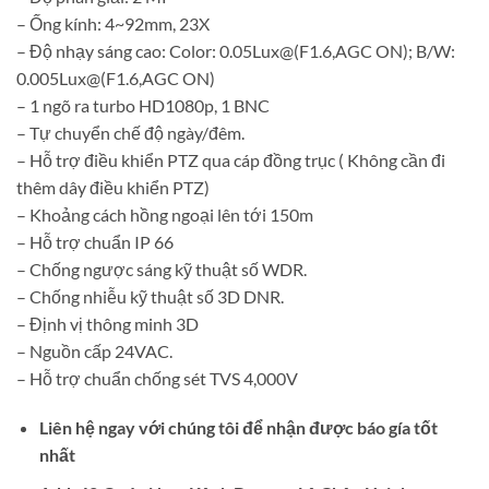
– Ống kính: 4~92mm, 23X
– Độ nhạy sáng cao: Color: 0.05Lux@(F1.6,AGC ON); B/W:
0.005Lux@(F1.6,AGC ON)
– 1 ngõ ra turbo HD1080p, 1 BNC
– Tự chuyển chế độ ngày/đêm.
– Hỗ trợ điều khiển PTZ qua cáp đồng trục ( Không cần đi
thêm dây điều khiển PTZ)
– Khoảng cách hồng ngoại lên tới 150m
– Hỗ trợ chuẩn IP 66
– Chống ngược sáng kỹ thuật số WDR.
– Chống nhiễu kỹ thuật số 3D DNR.
– Định vị thông minh 3D
– Nguồn cấp 24VAC.
– Hỗ trợ chuẩn chống sét TVS 4,000V
Liên hệ ngay với chúng tôi để nhận được báo gía tốt
nhất