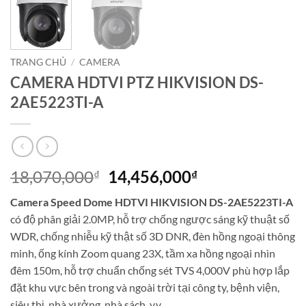
TRANG CHỦ
/
CAMERA
CAMERA HDTVI PTZ HIKVISION DS-
2AE5223TI-A
Giá
Giá
18,070,000
14,456,000
₫
₫
gốc
hiện
Camera Speed Dome HDTVI HIKVISION DS-2AE5223TI-A
là:
tại
có độ phân giải 2.0MP, hỗ trợ chống ngược sáng kỹ thuật số
18,070,000₫.
là:
WDR, chống nhiễu kỹ thật số 3D DNR, đèn hồng ngoại thông
14,456,000₫.
minh, ống kính Zoom quang 23X, tầm xa hồng ngoại nhìn
đêm 150m, hỗ trợ chuẩn chống sét TVS 4,000V phù hợp lắp
đặt khu vực bên trong và ngoài trời tại công ty, bệnh viện,
siêu thị, nhà xưởng, nhà sách, v.v….