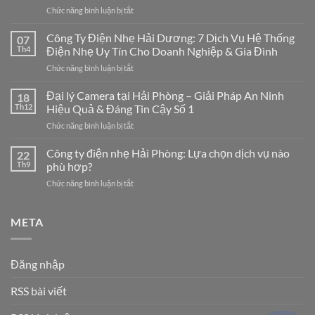
ở
Chức năng bình luận bị tắt
Thi
Công
Công Ty Điện Nhẹ Hải Dương: 7 Dịch Vụ Hệ Thống
07
Mạng
Th4
Điện Nhẹ Uy Tín Cho Doanh Nghiệp & Gia Đình
LAN
ở
Chức năng bình luận bị tắt
Tại
Công
Hải
Ty
Đại lý Camera tại Hải Phòng – Giải Pháp An Ninh
Phòng
18
Điện
Chuyên
Th12
Hiệu Quả & Đáng Tin Cậy Số 1
Nhẹ
Nghiệp
ở
Chức năng bình luận bị tắt
Hải
–
Đại
Dương:
Giải
lý
Công ty điện nhẹ Hải Phòng: Lựa chọn dịch vụ nào
7
22
Pháp
Camera
Dịch
Th9
phù hợp?
Tối
tại
Vụ
Ưu
ở
Chức năng bình luận bị tắt
Hải
Hệ
Cho
Công
Phòng
Thống
Doanh
ty
–
Điện
Nghiệp
điện
META
Giải
Nhẹ
Năm
nhẹ
Pháp
Uy
2026
Hải
An
Tín
Phòng:
Ninh
Cho
Đăng nhập
Lựa
Hiệu
Doanh
chọn
Quả
Nghiệp
RSS bài viết
dịch
&
&
vụ
Đáng
Gia
nào