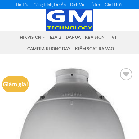
Bỏ
Tin Tức
Công trình, Dự Án
Dịch Vụ
Hỗ trợ
Giới Thiệu
qua
nội
dung
HIKVISION
EZVIZ
DAHUA
KBVISION
TVT
CAMERA KHÔNG DÂY
KIỂM SOÁT RA VÀO
Giảm giá!
Add to
wishlist