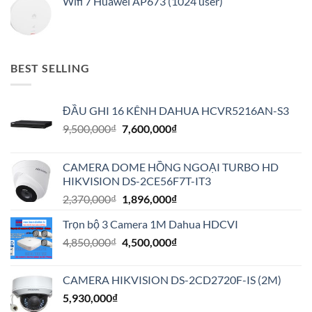
Wifi 7 Huawei AP673 (1024 user)
BEST SELLING
ĐẦU GHI 16 KÊNH DAHUA HCVR5216AN-S3
Giá
Giá
9,500,000
₫
7,600,000
₫
gốc
hiện
là:
tại
CAMERA DOME HỒNG NGOẠI TURBO HD
9,500,000₫.
là:
HIKVISION DS-2CE56F7T-IT3
7,600,000₫.
Giá
Giá
2,370,000
₫
1,896,000
₫
gốc
hiện
Trọn bộ 3 Camera 1M Dahua HDCVI
là:
tại
Giá
Giá
4,850,000
₫
2,370,000₫.
4,500,000
₫
là:
gốc
hiện
1,896,000₫.
là:
tại
CAMERA HIKVISION DS-2CD2720F-IS (2M)
4,850,000₫.
là:
5,930,000
₫
4,500,000₫.