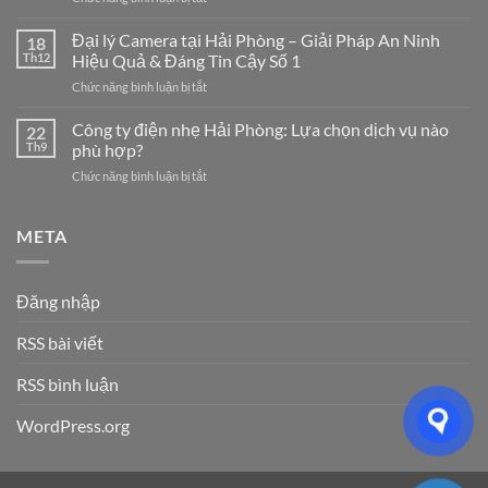
Công
Hải
Ty
Đại lý Camera tại Hải Phòng – Giải Pháp An Ninh
Phòng
18
Điện
Chuyên
Th12
Hiệu Quả & Đáng Tin Cậy Số 1
Nhẹ
Nghiệp
ở
Chức năng bình luận bị tắt
Hải
–
Đại
Dương:
Giải
lý
Công ty điện nhẹ Hải Phòng: Lựa chọn dịch vụ nào
7
22
Pháp
Camera
Dịch
Th9
phù hợp?
Tối
tại
Vụ
Ưu
ở
Chức năng bình luận bị tắt
Hải
Hệ
Cho
Công
Phòng
Thống
Doanh
ty
–
Điện
Nghiệp
điện
META
Giải
Nhẹ
Năm
nhẹ
Pháp
Uy
2026
Hải
An
Tín
Phòng:
Ninh
Cho
Đăng nhập
Lựa
Hiệu
Doanh
chọn
Quả
Nghiệp
RSS bài viết
dịch
&
&
vụ
Đáng
Gia
nào
RSS bình luận
Tin
Đình
phù
Cậy
hợp?
Số
WordPress.org
1