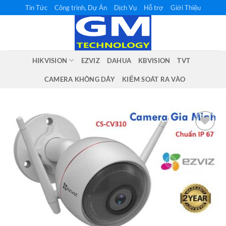
Bỏ
Tin Tức
Công trình, Dự Án
Dịch Vụ
Hỗ trợ
Giới Thiệu
qua
nội
dung
HIKVISION
EZVIZ
DAHUA
KBVISION
TVT
CAMERA KHÔNG DÂY
KIỂM SOÁT RA VÀO
Add to
wishlist