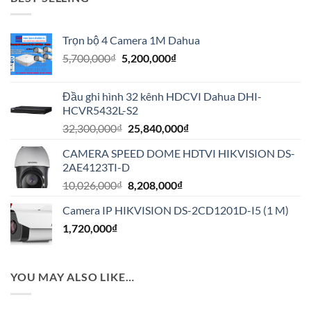
Trọn bộ 4 Camera 1M Dahua
Giá
Giá
5,700,000
₫
5,200,000
₫
gốc
hiện
là:
tại
Đầu ghi hình 32 kênh HDCVI Dahua DHI-
5,700,000₫.
là:
HCVR5432L-S2
5,200,000₫.
Giá
Giá
32,300,000
₫
25,840,000
₫
gốc
hiện
CAMERA SPEED DOME HDTVI HIKVISION DS-
là:
tại
2AE4123TI-D
32,300,000₫.
là:
Giá
Giá
10,026,000
₫
8,208,000
₫
25,840,000₫.
gốc
hiện
Camera IP HIKVISION DS-2CD1201D-I5 (1 M)
là:
tại
1,720,000
₫
10,026,000₫.
là:
8,208,000₫.
YOU MAY ALSO LIKE…