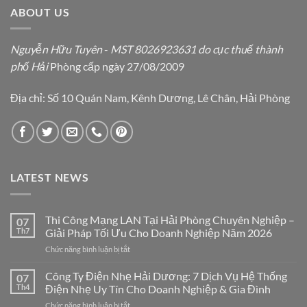
ABOUT US
Nguyễn Hữu Tuyên
-
MST 8026923631 do cục thuế thành
phố Hải
Phòng cấp ngày 27/08/2009
Địa chỉ: Số 10 Quán Nam, Kênh Dương, Lê Chân, Hải Phòng
LATEST NEWS
Thi Công Mạng LAN Tại Hải Phòng Chuyên Nghiệp –
07
Th7
Giải Pháp Tối Ưu Cho Doanh Nghiệp Năm 2026
ở
Chức năng bình luận bị tắt
Thi
Công
Công Ty Điện Nhẹ Hải Dương: 7 Dịch Vụ Hệ Thống
07
Mạng
Th4
Điện Nhẹ Uy Tín Cho Doanh Nghiệp & Gia Đình
LAN
ở
Chức năng bình luận bị tắt
Tại