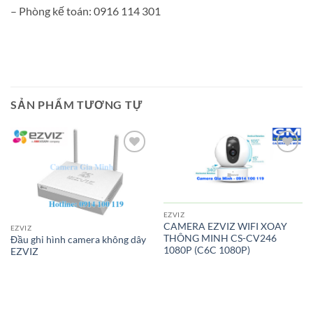
– Phòng kế toán: 0916 114 301
SẢN PHẨM TƯƠNG TỰ
Add to
Add to
wishlist
wishlist
EZVIZ
CAMERA EZVIZ WIFI XOAY
EZVIZ
THÔNG MINH CS-CV246
Đầu ghi hình camera không dây
1080P (C6C 1080P)
EZVIZ