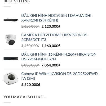
BEST SELLING
ĐẦU GHI HÌNH HDCVI 5IN1 DAHUA DHI-
XVR4104HS (4 KÊNH)
Giá
Giá
2,650,000
₫
2,120,000
₫
gốc
hiện
CAMERA HDTVI DOME HIKVISION DS-
là:
tại
2CE56D0T-IT3
2,650,000₫.
là:
Giá
Giá
1,450,000
₫
1,160,000
₫
2,120,000₫.
gốc
hiện
ĐẦU GHI HÌNH 16 KÊNH H.264+ HIKVISION
là:
tại
DS-7216HQHI-F2/N
1,450,000₫.
là:
Giá
Giá
8,830,000
₫
7,064,000
₫
1,160,000₫.
gốc
hiện
Camera IP Wifi HIKVISION DS-2CD2522FWD-
là:
tại
IW (2M)
8,830,000₫.
là:
5,520,000
₫
7,064,000₫.
YOU MAY ALSO LIKE…