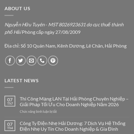
ABOUT US
Nguyễn Hữu Tuyên
-
MST 8026923631 do cục thuế thành
phố Hải
Phòng cấp ngày 27/08/2009
Địa chỉ: Số 10 Quán Nam, Kênh Dương, Lê Chân, Hải Phòng
LATEST NEWS
Thi Công Mạng LAN Tại Hải Phòng Chuyên Nghiệp –
07
Th7
Giải Pháp Tối Ưu Cho Doanh Nghiệp Năm 2026
ở
Chức năng bình luận bị tắt
Thi
Công
Công Ty Điện Nhẹ Hải Dương: 7 Dịch Vụ Hệ Thống
07
Mạng
Th4
Điện Nhẹ Uy Tín Cho Doanh Nghiệp & Gia Đình
LAN