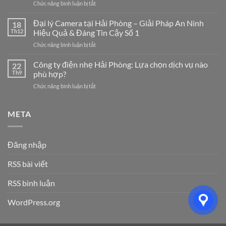
ở
Chức năng bình luận bị tắt
Tại
Công
Hải
Ty
Đại lý Camera tại Hải Phòng – Giải Pháp An Ninh
Phòng
18
Điện
Chuyên
Th12
Hiệu Quả & Đáng Tin Cậy Số 1
Nhẹ
Nghiệp
ở
Chức năng bình luận bị tắt
Hải
–
Đại
Dương:
Giải
lý
Công ty điện nhẹ Hải Phòng: Lựa chọn dịch vụ nào
7
22
Pháp
Camera
Dịch
Th9
phù hợp?
Tối
tại
Vụ
Ưu
ở
Chức năng bình luận bị tắt
Hải
Hệ
Cho
Công
Phòng
Thống
Doanh
ty
–
Điện
Nghiệp
điện
META
Giải
Nhẹ
Năm
nhẹ
Pháp
Uy
2026
Hải
An
Tín
Phòng:
Ninh
Cho
Đăng nhập
Lựa
Hiệu
Doanh
chọn
Quả
Nghiệp
RSS bài viết
dịch
&
&
vụ
Đáng
Gia
nào
RSS bình luận
Tin
Đình
phù
Cậy
hợp?
Số
WordPress.org
1