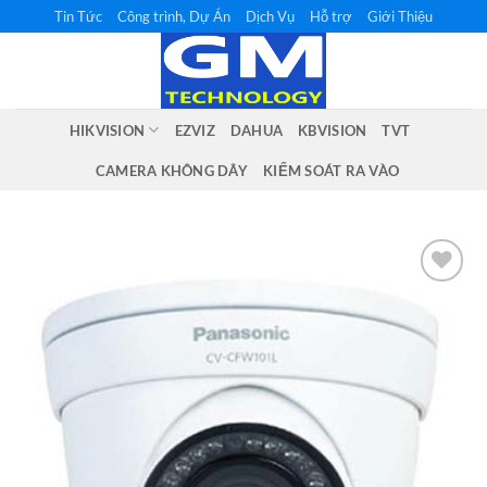
Bỏ
Tin Tức
Công trình, Dự Án
Dịch Vụ
Hỗ trợ
Giới Thiệu
qua
nội
dung
HIKVISION
EZVIZ
DAHUA
KBVISION
TVT
CAMERA KHÔNG DÂY
KIỂM SOÁT RA VÀO
Add to
wishlist